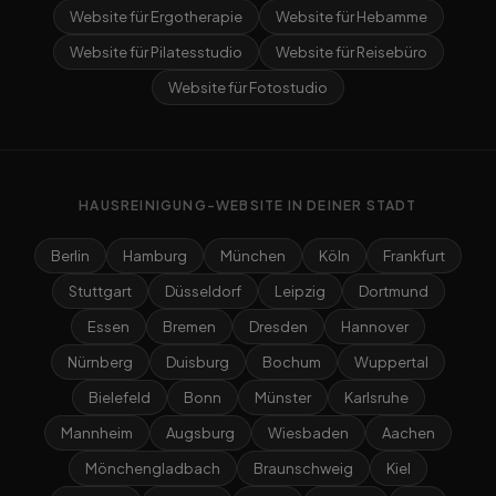
Website für Ergotherapie
Website für Hebamme
Website für Pilatesstudio
Website für Reisebüro
Website für Fotostudio
HAUSREINIGUNG-WEBSITE IN DEINER STADT
Berlin
Hamburg
München
Köln
Frankfurt
Stuttgart
Düsseldorf
Leipzig
Dortmund
Essen
Bremen
Dresden
Hannover
Nürnberg
Duisburg
Bochum
Wuppertal
Bielefeld
Bonn
Münster
Karlsruhe
Mannheim
Augsburg
Wiesbaden
Aachen
Mönchengladbach
Braunschweig
Kiel