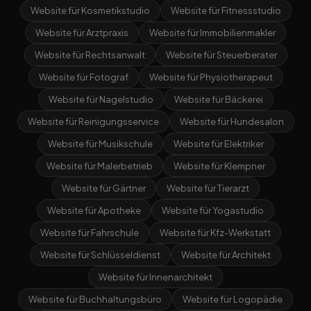
Website für Kosmetikstudio
Website für Fitnessstudio
Website für Arztpraxis
Website für Immobilienmakler
Website für Rechtsanwalt
Website für Steuerberater
Website für Fotograf
Website für Physiotherapeut
Website für Nagelstudio
Website für Bäckerei
Website für Reinigungsservice
Website für Hundesalon
Website für Musikschule
Website für Elektriker
Website für Malerbetrieb
Website für Klempner
Website für Gärtner
Website für Tierarzt
Website für Apotheke
Website für Yogastudio
Website für Fahrschule
Website für Kfz-Werkstatt
Website für Schlüsseldienst
Website für Architekt
Website für Innenarchitekt
Website für Buchhaltungsbüro
Website für Logopädie