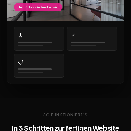
Jetzt Termin buchen →
🧹
✅
📋
SO FUNKTIONIERT'S
In 3 Schritten zur fertigen Website