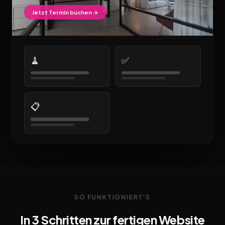
Jetzt Termin buchen →
🧹
✅
📋
SO FUNKTIONIERT'S
In 3 Schritten zur fertigen Website