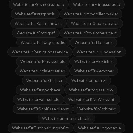
Website für Kosmetikstudio
Website für Fitnessstudio
Website für Arztpraxis
Website für Immobilienmakler
Website für Rechtsanwalt
Website für Steuerberater
Website für Fotograf
Website für Physiotherapeut
Website für Nagelstudio
Website für Bäckerei
Website für Reinigungsservice
Website für Hundesalon
Website für Musikschule
Website für Elektriker
Website für Malerbetrieb
Website für Klempner
Website für Gärtner
Website für Tierarzt
Website für Apotheke
Website für Yogastudio
Website für Fahrschule
Website für Kfz-Werkstatt
Website für Schlüsseldienst
Website für Architekt
Website für Innenarchitekt
Website für Buchhaltungsbüro
Website für Logopädie