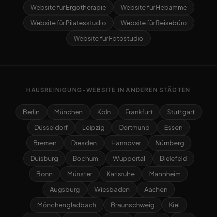
Website für Ergotherapie
Website für Hebamme
Website für Pilatesstudio
Website für Reisebüro
Website für Fotostudio
HAUSREINIGUNG-WEBSITE IN ANDEREN STÄDTEN
Berlin
München
Köln
Frankfurt
Stuttgart
Düsseldorf
Leipzig
Dortmund
Essen
Bremen
Dresden
Hannover
Nürnberg
Duisburg
Bochum
Wuppertal
Bielefeld
Bonn
Münster
Karlsruhe
Mannheim
Augsburg
Wiesbaden
Aachen
Mönchengladbach
Braunschweig
Kiel