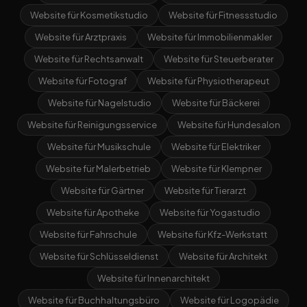
Website für Kosmetikstudio
Website für Fitnessstudio
Website für Arztpraxis
Website für Immobilienmakler
Website für Rechtsanwalt
Website für Steuerberater
Website für Fotograf
Website für Physiotherapeut
Website für Nagelstudio
Website für Bäckerei
Website für Reinigungsservice
Website für Hundesalon
Website für Musikschule
Website für Elektriker
Website für Malerbetrieb
Website für Klempner
Website für Gärtner
Website für Tierarzt
Website für Apotheke
Website für Yogastudio
Website für Fahrschule
Website für Kfz-Werkstatt
Website für Schlüsseldienst
Website für Architekt
Website für Innenarchitekt
Website für Buchhaltungsbüro
Website für Logopädie