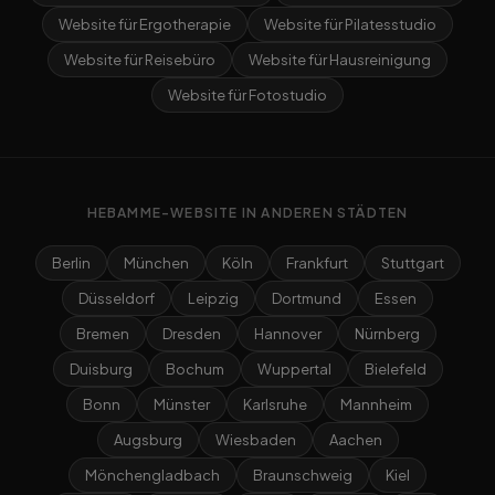
Website für Ergotherapie
Website für Pilatesstudio
Website für Reisebüro
Website für Hausreinigung
Website für Fotostudio
HEBAMME-WEBSITE IN ANDEREN STÄDTEN
Berlin
München
Köln
Frankfurt
Stuttgart
Düsseldorf
Leipzig
Dortmund
Essen
Bremen
Dresden
Hannover
Nürnberg
Duisburg
Bochum
Wuppertal
Bielefeld
Bonn
Münster
Karlsruhe
Mannheim
Augsburg
Wiesbaden
Aachen
Mönchengladbach
Braunschweig
Kiel