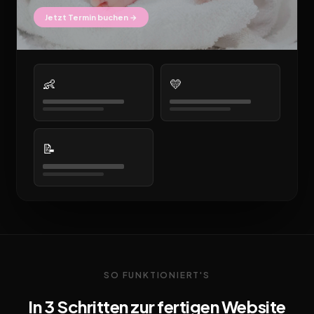
Jetzt Termin buchen →
👶
💛
📝
SO FUNKTIONIERT'S
In 3 Schritten zur fertigen Website