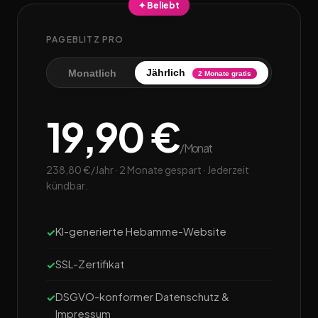
✦ Beliebt
PAGEBLITZ PRO
Jährlich
Monatlich
2 Monate gratis
19,90 €
/Monat
238,80 €/Jahr · 2 Monate gespart · Jederzeit
kündbar.
KI-generierte Hebamme-Website
SSL-Zertifikat
DSGVO-konformer Datenschutz &
Impressum