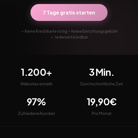
7 Tage gratis starten
✓ Keine Kreditkarte nötig
✓ Keine Einrichtungsgebühr
✓ Jederzeit kündbar
1.200+
3 Min.
Websites erstellt
Durchschnittliche Zeit
97%
19,90€
Zufriedene Kunden
Pro Monat