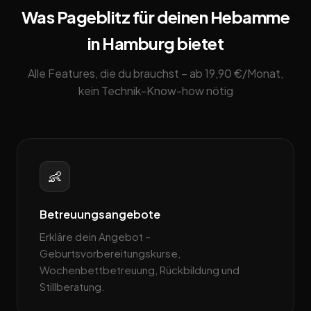
Was Pageblitz für deinen Hebamme
in Hamburg bietet
Alle Features, die du brauchst – ab 19,90 €/Monat,
kein Technik-Know-how nötig
👶
Betreuungsangebote
Erkläre dein Angebot –
Geburtsvorbereitungskurse,
Wochenbettbetreuung, Rückbildung und
Stillberatung.