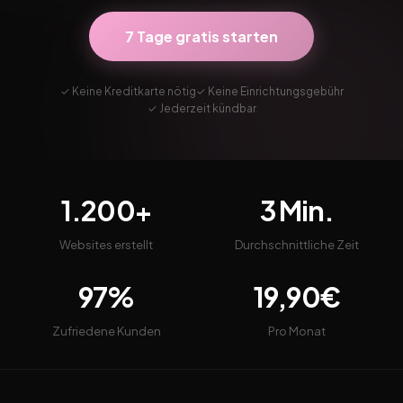
7 Tage gratis starten
✓ Keine Kreditkarte nötig
✓ Keine Einrichtungsgebühr
✓ Jederzeit kündbar
1.200+
3 Min.
Websites erstellt
Durchschnittliche Zeit
97%
19,90€
Zufriedene Kunden
Pro Monat