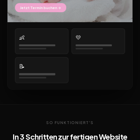
Jetzt Termin buchen →
👶
💛
📝
SO FUNKTIONIERT'S
In 3 Schritten zur fertigen Website