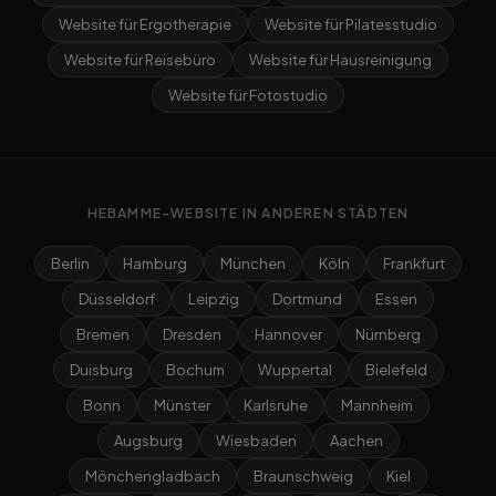
Website für Ergotherapie
Website für Pilatesstudio
Website für Reisebüro
Website für Hausreinigung
Website für Fotostudio
HEBAMME-WEBSITE IN ANDEREN STÄDTEN
Berlin
Hamburg
München
Köln
Frankfurt
Düsseldorf
Leipzig
Dortmund
Essen
Bremen
Dresden
Hannover
Nürnberg
Duisburg
Bochum
Wuppertal
Bielefeld
Bonn
Münster
Karlsruhe
Mannheim
Augsburg
Wiesbaden
Aachen
Mönchengladbach
Braunschweig
Kiel