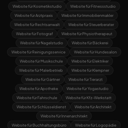
Website für Kosmetikstudio
Website für Fitnessstudio
Website für Arztpraxis
Website für Immobilienmakler
Website für Rechtsanwalt
Website für Steuerberater
Website für Fotograf
Website für Physiotherapeut
Website für Nagelstudio
Website für Bäckerei
Website für Reinigungsservice
Website für Hundesalon
Website für Musikschule
Website für Elektriker
Website für Malerbetrieb
Website für Klempner
Website für Gärtner
Website für Tierarzt
Website für Apotheke
Website für Yogastudio
Website für Fahrschule
Website für Kfz-Werkstatt
Website für Schlüsseldienst
Website für Architekt
Website für Innenarchitekt
Website für Buchhaltungsbüro
Website für Logopädie