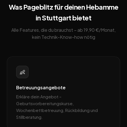
Was Pageblitz für deinen Hebamme
in Stuttgart bietet
Alle Features, die du brauchst – ab 19,90 €/Monat,
kein Technik-Know-how nötig
👶
Betreuungsangebote
Erkläre dein Angebot –
Geburtsvorbereitungskurse,
Wochenbettbetreuung, Rückbildung und
Stillberatung.