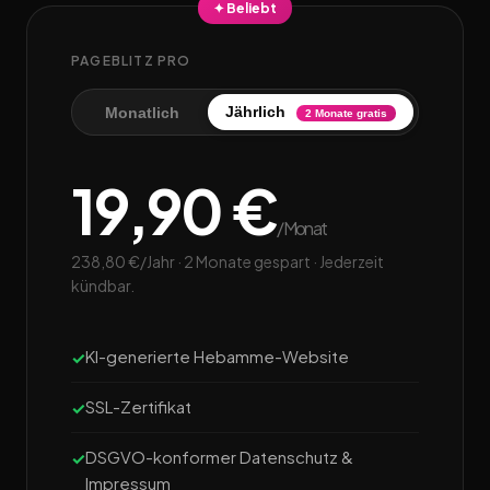
✦ Beliebt
PAGEBLITZ PRO
Jährlich
Monatlich
2 Monate gratis
19,90 €
/Monat
238,80 €/Jahr · 2 Monate gespart · Jederzeit
kündbar.
KI-generierte Hebamme-Website
SSL-Zertifikat
DSGVO-konformer Datenschutz &
Impressum