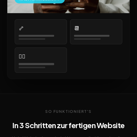
🦴
📆
👩‍⚕️
SO FUNKTIONIERT'S
In 3 Schritten zur fertigen Website