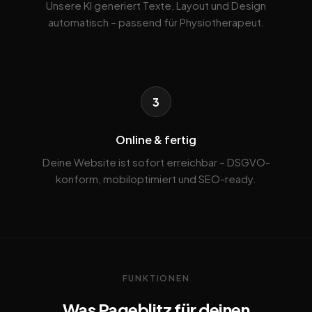
Unsere KI generiert Texte, Layout und Design
automatisch – passend für Physiotherapeut.
3
Online & fertig
Deine Website ist sofort erreichbar – DSGVO-
konform, mobiloptimiert und SEO-ready.
FUNKTIONEN
Was Pageblitz für deinen