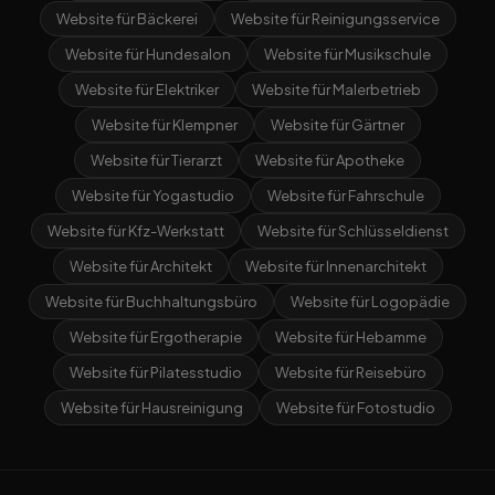
Website für Bäckerei
Website für Reinigungsservice
Website für Hundesalon
Website für Musikschule
Website für Elektriker
Website für Malerbetrieb
Website für Klempner
Website für Gärtner
Website für Tierarzt
Website für Apotheke
Website für Yogastudio
Website für Fahrschule
Website für Kfz-Werkstatt
Website für Schlüsseldienst
Website für Architekt
Website für Innenarchitekt
Website für Buchhaltungsbüro
Website für Logopädie
Website für Ergotherapie
Website für Hebamme
Website für Pilatesstudio
Website für Reisebüro
Website für Hausreinigung
Website für Fotostudio