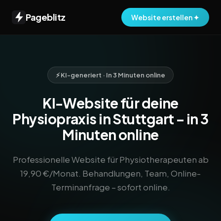
Pageblitz
Website erstellen ✦
⚡ KI-generiert · In 3 Minuten online
KI-Website für deine
Physiopraxis in Stuttgart – in 3
Minuten online
Professionelle Website für Physiotherapeuten ab
19,90 €/Monat. Behandlungen, Team, Online-
Terminanfrage – sofort online.