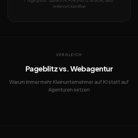
7 Tage gratis · danach 19,90 €/Mo. (238,80 €/Jahr) ·
Jederzeit kündbar
VERGLEICH
Pageblitz vs. Webagentur
Warum immer mehr Kleinunternehmer auf KI statt auf
Agenturen setzen