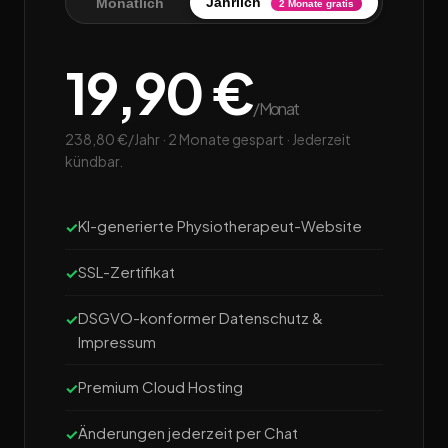
Jährlich
Monatlich
2 Monate gratis
19,90 €
/Monat
238,80 €/Jahr · 2 Monate gespart · Jederzeit
kündbar.
KI-generierte Physiotherapeut-Website
SSL-Zertifikat
DSGVO-konformer Datenschutz &
Impressum
Premium Cloud Hosting
Änderungen jederzeit per Chat