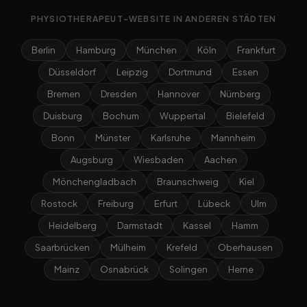
PHYSIOTHERAPEUT-WEBSITE IN ANDEREN STÄDTEN
Berlin
Hamburg
München
Köln
Frankfurt
Düsseldorf
Leipzig
Dortmund
Essen
Bremen
Dresden
Hannover
Nürnberg
Duisburg
Bochum
Wuppertal
Bielefeld
Bonn
Münster
Karlsruhe
Mannheim
Augsburg
Wiesbaden
Aachen
Mönchengladbach
Braunschweig
Kiel
Rostock
Freiburg
Erfurt
Lübeck
Ulm
Heidelberg
Darmstadt
Kassel
Hamm
Saarbrücken
Mülheim
Krefeld
Oberhausen
Mainz
Osnabrück
Solingen
Herne