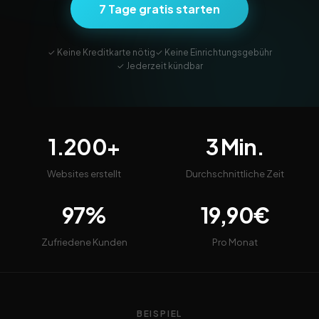
7 Tage gratis starten
✓ Keine Kreditkarte nötig
✓ Keine Einrichtungsgebühr
✓ Jederzeit kündbar
1.200+
3 Min.
Websites erstellt
Durchschnittliche Zeit
97%
19,90€
Zufriedene Kunden
Pro Monat
BEISPIEL