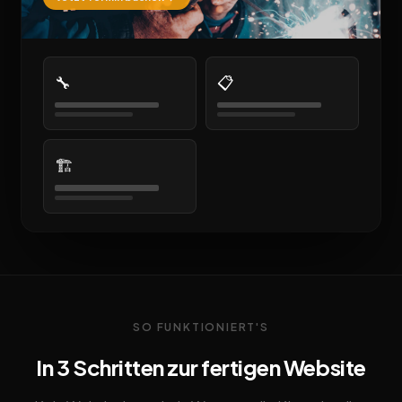
🔧
📋
🏗️
SO FUNKTIONIERT'S
In 3 Schritten zur fertigen Website