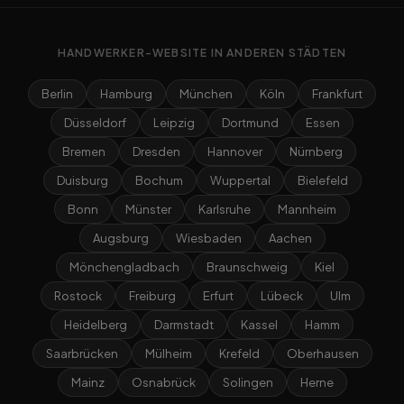
HANDWERKER-WEBSITE IN ANDEREN STÄDTEN
Berlin
Hamburg
München
Köln
Frankfurt
Düsseldorf
Leipzig
Dortmund
Essen
Bremen
Dresden
Hannover
Nürnberg
Duisburg
Bochum
Wuppertal
Bielefeld
Bonn
Münster
Karlsruhe
Mannheim
Augsburg
Wiesbaden
Aachen
Mönchengladbach
Braunschweig
Kiel
Rostock
Freiburg
Erfurt
Lübeck
Ulm
Heidelberg
Darmstadt
Kassel
Hamm
Saarbrücken
Mülheim
Krefeld
Oberhausen
Mainz
Osnabrück
Solingen
Herne