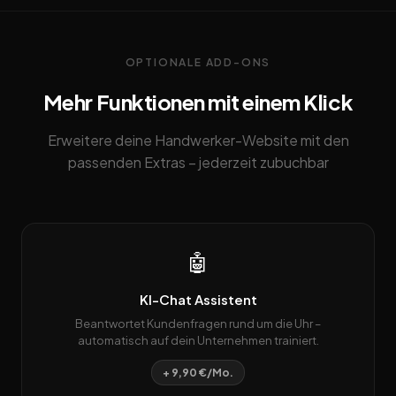
OPTIONALE ADD-ONS
Mehr Funktionen mit einem Klick
Erweitere deine Handwerker-Website mit den
passenden Extras – jederzeit zubuchbar
🤖
KI-Chat Assistent
Beantwortet Kundenfragen rund um die Uhr –
automatisch auf dein Unternehmen trainiert.
+ 9,90 €/Mo.