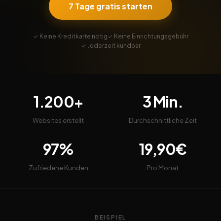
7 Tage gratis starten
✓ Keine Kreditkarte nötig
✓ Keine Einrichtungsgebühr
✓ Jederzeit kündbar
1.200+
3 Min.
Websites erstellt
Durchschnittliche Zeit
97%
19,90€
Zufriedene Kunden
Pro Monat
BEISPIEL