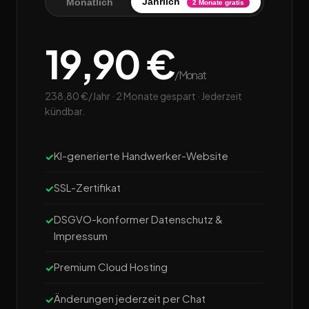
Jährlich
Monatlich
2 Monate gratis
19,90 €
/Monat
238,80 €/Jahr · 2 Monate gespart · Jederzeit
kündbar.
KI-generierte Handwerker-Website
SSL-Zertifikat
DSGVO-konformer Datenschutz &
Impressum
Premium Cloud Hosting
Änderungen jederzeit per Chat