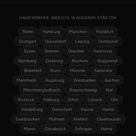
HANDWERKER-WEBSITE IN ANDEREN STÄDTEN
Berlin
Hamburg
München
Frankfurt
Stuttgart
Düsseldorf
Leipzig
Dortmund
Essen
Bremen
Dresden
Hannover
Nürnberg
Duisburg
Bochum
Wuppertal
Bielefeld
Bonn
Münster
Karlsruhe
Mannheim
Augsburg
Wiesbaden
Aachen
Mönchengladbach
Braunschweig
Kiel
Rostock
Freiburg
Erfurt
Lübeck
Ulm
Heidelberg
Darmstadt
Kassel
Hamm
Saarbrücken
Mülheim
Krefeld
Oberhausen
Mainz
Osnabrück
Solingen
Herne