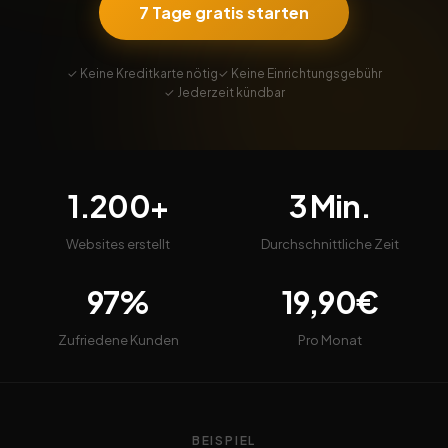
7 Tage gratis starten
✓ Keine Kreditkarte nötig
✓ Keine Einrichtungsgebühr
✓ Jederzeit kündbar
1.200+
3 Min.
Websites erstellt
Durchschnittliche Zeit
97%
19,90€
Zufriedene Kunden
Pro Monat
BEISPIEL