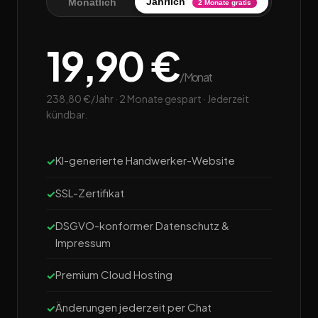
Jährlich
Monatlich
2 Monate gratis
19,90 €
/Monat
238,80 €/Jahr · 2 Monate gespart · Jederzeit
kündbar.
KI-generierte Handwerker-Website
SSL-Zertifikat
DSGVO-konformer Datenschutz &
Impressum
Premium Cloud Hosting
Änderungen jederzeit per Chat