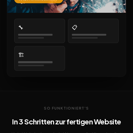
🔧
📋
🏗️
SO FUNKTIONIERT'S
In 3 Schritten zur fertigen Website