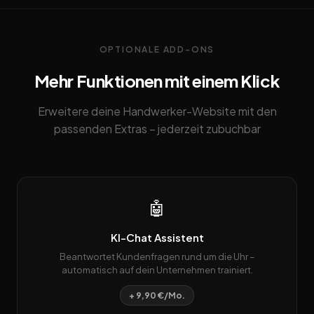
OPTIONALE ADD-ONS
Mehr Funktionen mit einem Klick
Erweitere deine Handwerker-Website mit den
passenden Extras – jederzeit zubuchbar
🤖
KI-Chat Assistent
Beantwortet Kundenfragen rund um die Uhr –
automatisch auf dein Unternehmen trainiert.
+ 9,90 €/Mo.