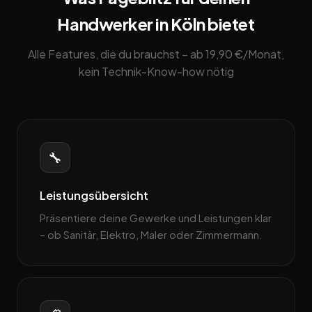
Handwerker in Köln bietet
Alle Features, die du brauchst – ab 19,90 €/Monat,
kein Technik-Know-how nötig
🔧
Leistungsübersicht
Präsentiere deine Gewerke und Leistungen klar
– ob Sanitär, Elektro, Maler oder Zimmermann.