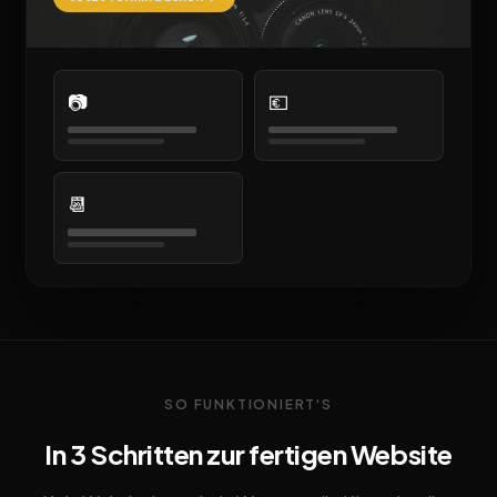
📷
💶
📆
SO FUNKTIONIERT'S
In 3 Schritten zur fertigen Website