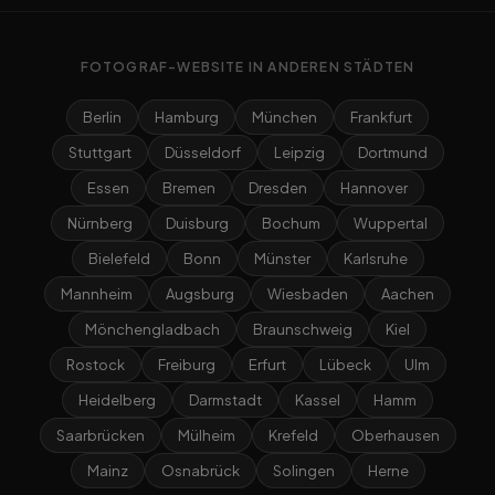
FOTOGRAF-WEBSITE IN ANDEREN STÄDTEN
Berlin
Hamburg
München
Frankfurt
Stuttgart
Düsseldorf
Leipzig
Dortmund
Essen
Bremen
Dresden
Hannover
Nürnberg
Duisburg
Bochum
Wuppertal
Bielefeld
Bonn
Münster
Karlsruhe
Mannheim
Augsburg
Wiesbaden
Aachen
Mönchengladbach
Braunschweig
Kiel
Rostock
Freiburg
Erfurt
Lübeck
Ulm
Heidelberg
Darmstadt
Kassel
Hamm
Saarbrücken
Mülheim
Krefeld
Oberhausen
Mainz
Osnabrück
Solingen
Herne