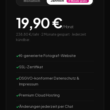
Jährlich
Monatlich
2 Monate gratis
19,90 €
/Monat
238,80 €/Jahr · 2 Monate gespart · Jederzeit
kündbar.
KI-generierte Fotograf-Website
SSL-Zertifikat
DSGVO-konformer Datenschutz &
Impressum
Premium Cloud Hosting
Änderungen jederzeit per Chat