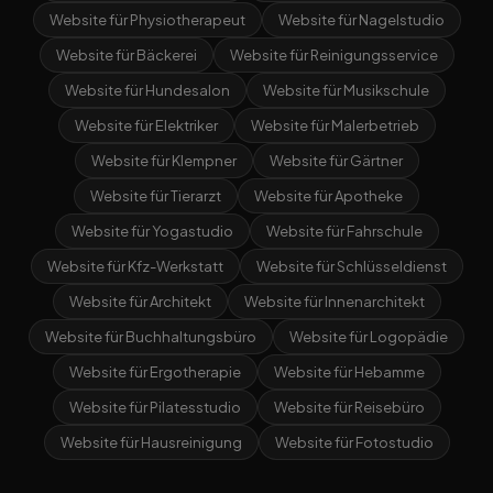
Website für Physiotherapeut
Website für Nagelstudio
Website für Bäckerei
Website für Reinigungsservice
Website für Hundesalon
Website für Musikschule
Website für Elektriker
Website für Malerbetrieb
Website für Klempner
Website für Gärtner
Website für Tierarzt
Website für Apotheke
Website für Yogastudio
Website für Fahrschule
Website für Kfz-Werkstatt
Website für Schlüsseldienst
Website für Architekt
Website für Innenarchitekt
Website für Buchhaltungsbüro
Website für Logopädie
Website für Ergotherapie
Website für Hebamme
Website für Pilatesstudio
Website für Reisebüro
Website für Hausreinigung
Website für Fotostudio