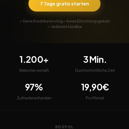
7 Tage gratis starten
✓ Keine Kreditkarte nötig
✓ Keine Einrichtungsgebühr
✓ Jederzeit kündbar
1.200+
3 Min.
Websites erstellt
Durchschnittliche Zeit
97%
19,90€
Zufriedene Kunden
Pro Monat
BEISPIEL