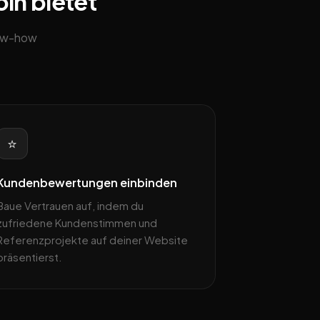
öln bietet
now-how
⭐
Kundenbewertungen einbinden
Baue Vertrauen auf, indem du
zufriedene Kundenstimmen und
Referenzprojekte auf deiner Website
präsentierst.