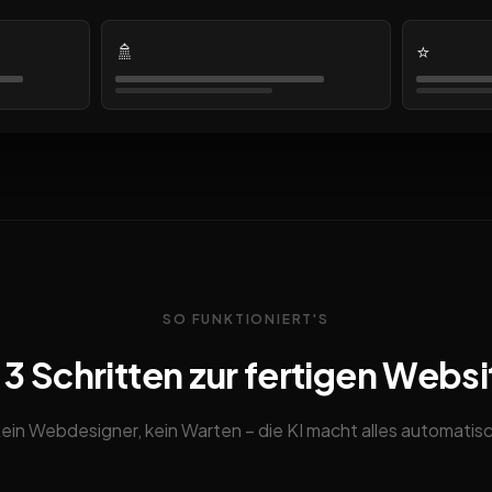
🚿
⭐
SO FUNKTIONIERT'S
n 3 Schritten zur fertigen Websi
ein Webdesigner, kein Warten – die KI macht alles automatis