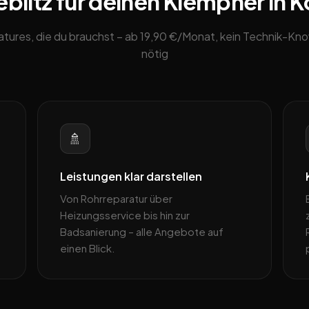
litz für deinen Klempner in K
eatures, die du brauchst – ab 19,90 €/Monat, kein Technik-K
nötig
🚿
Leistungen klar darstellen
Von Rohrreparatur über
Heizungsservice bis hin zur
Badsanierung – alle Angebote auf
einen Blick.