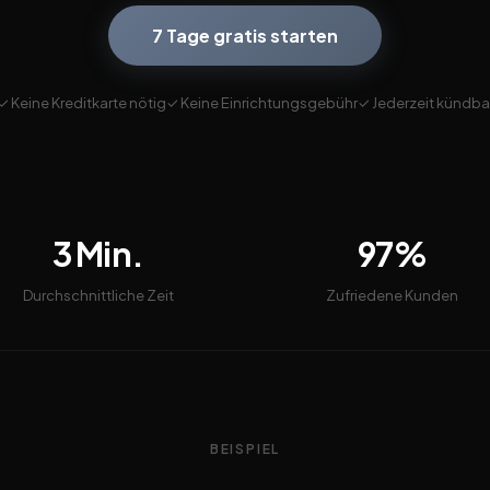
7 Tage gratis starten
✓ Keine Kreditkarte nötig
✓ Keine Einrichtungsgebühr
✓ Jederzeit kündba
3 Min.
97%
Durchschnittliche Zeit
Zufriedene Kunden
BEISPIEL