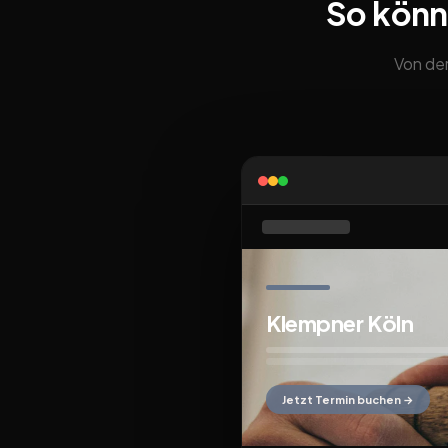
So könn
Von der
Klempner Köln
Jetzt Termin buchen →