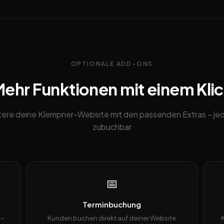
OPTIONALE ADD-ONS
ehr Funktionen mit einem Kli
tere deine Klempner-Website mit den passenden Extras – jed
zubuchbar
📅
Terminbuchung
 –
Kunden buchen direkt auf deiner Website