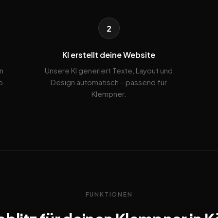
2
KI erstellt deine Website
n
Unsere KI generiert Texte, Layout und
b.
Design automatisch – passend für
Klempner.
FUNKTIONEN