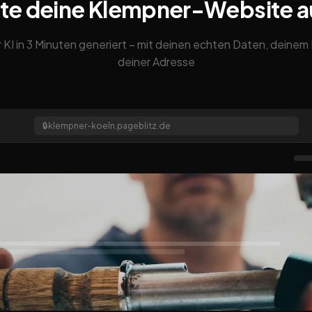
te deine Klempner-Website 
 KI in 3 Minuten generiert – mit deinen echten Daten, deine
deiner Adresse
🔒
klempner-koeln.pageblitz.de