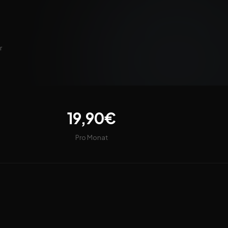
r
19,90€
Pro Monat