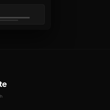
te
ch