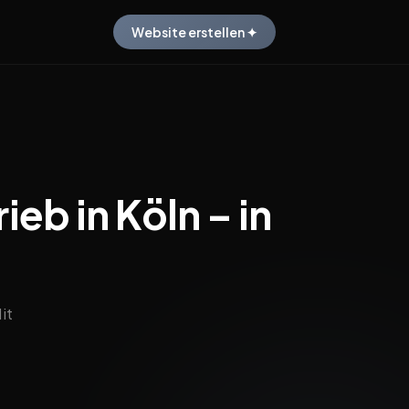
Website erstellen ✦
eb in Köln – in
it