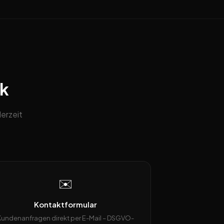
ck
erzeit
✉️
Kontaktformular
Kundenanfragen direkt per E-Mail – DSGVO-