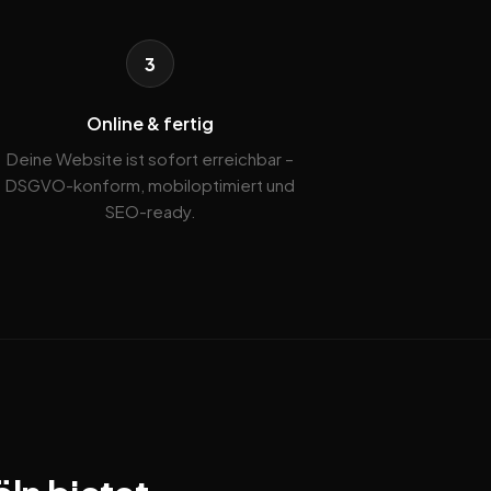
3
Online & fertig
Deine Website ist sofort erreichbar –
DSGVO-konform, mobiloptimiert und
SEO-ready.