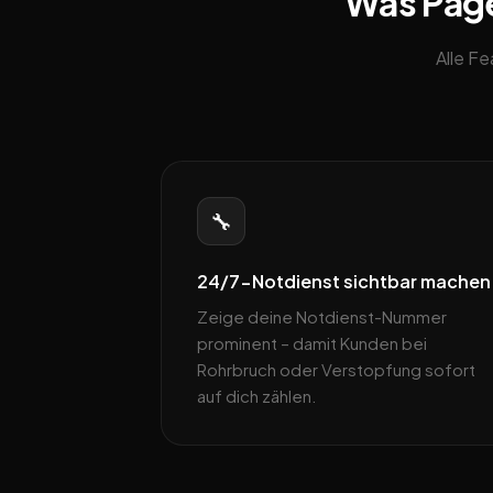
Was Pageb
Alle F
🔧
24/7-Notdienst sichtbar machen
Zeige deine Notdienst-Nummer
prominent – damit Kunden bei
Rohrbruch oder Verstopfung sofort
auf dich zählen.