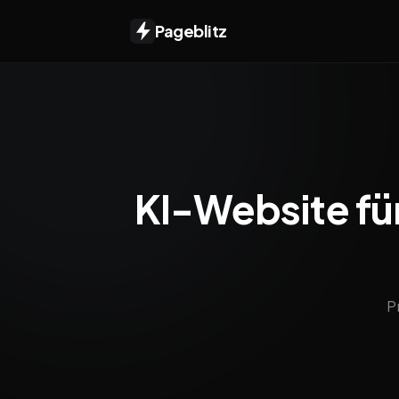
Pageblitz
KI-Website für
P