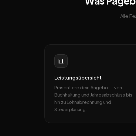
Was Pagebli
Alle F
📊
Leistungsübersicht
Präsentiere dein Angebot – von
Buchhaltung und Jahresabschluss bis
hin zu Lohnabrechnung und
Steuerplanung.