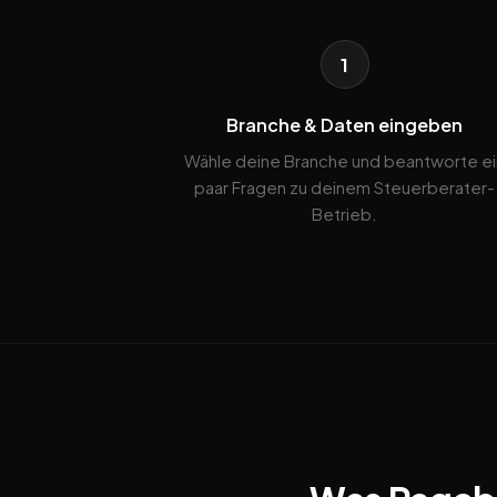
1
Branche & Daten eingeben
Wähle deine Branche und beantworte ei
paar Fragen zu deinem Steuerberater-
Betrieb.