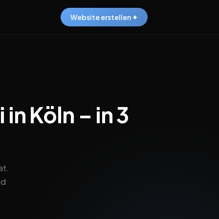
Website erstellen ✦
in Köln – in 3
at.
nd