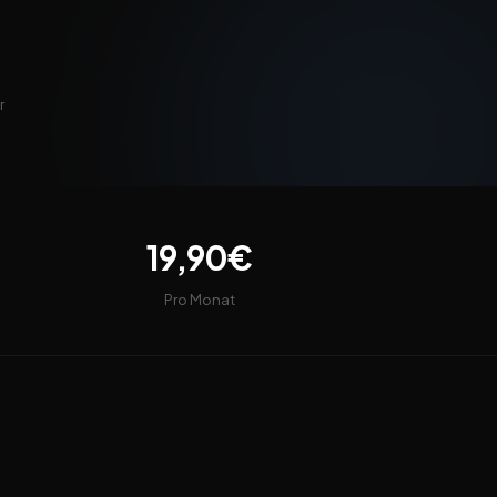
r
19,90€
Pro Monat