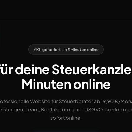
⚡ KI-generiert · In 3 Minuten online
r deine Steuerkanzlei 
Minuten online
ofessionelle Website für Steuerberater ab 19,90 €/Mon
eistungen, Team, Kontaktformular – DSGVO-konform u
sofort online.