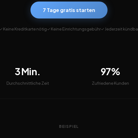
7 Tage gratis starten
✓ Keine Kreditkarte nötig
✓ Keine Einrichtungsgebühr
✓ Jederzeit kündba
3 Min.
97%
Durchschnittliche Zeit
Zufriedene Kunden
BEISPIEL