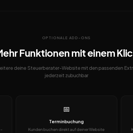
OPTIONALE ADD-ONS
ehr Funktionen mit einem Kli
eitere deine Steuerberater-Website mit den passenden Extr
jederzeit zubuchbar
📅
Terminbuchung
 –
Kunden buchen direkt auf deiner Website