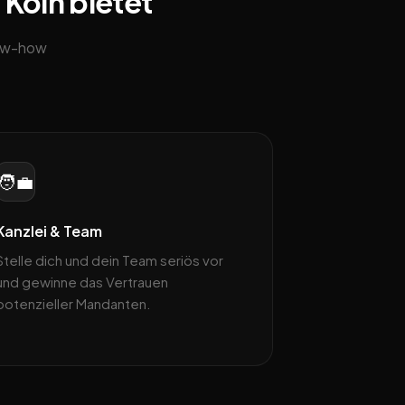
 Köln bietet
now-how
🧑‍💼
Kanzlei & Team
Stelle dich und dein Team seriös vor
und gewinne das Vertrauen
potenzieller Mandanten.