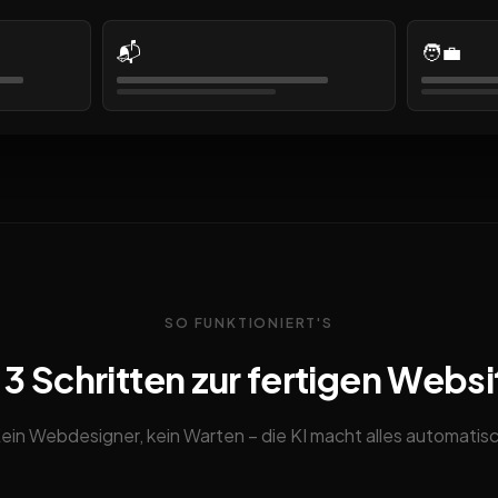
📬
🧑‍💼
SO FUNKTIONIERT'S
n 3 Schritten zur fertigen Websi
ein Webdesigner, kein Warten – die KI macht alles automatis