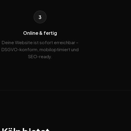
3
Online & fertig
Deine Website ist sofort erreichbar –
DSGVO-konform, mobiloptimiert und
SEO-ready.