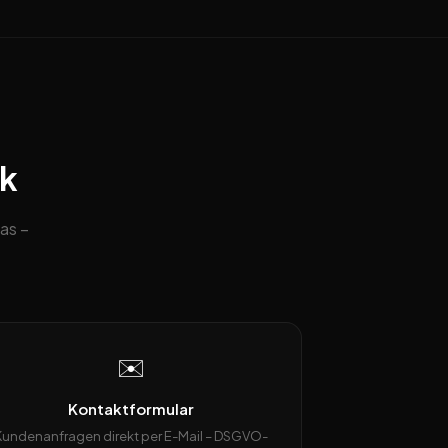
ck
as –
✉️
Kontaktformular
Kundenanfragen direkt per E-Mail – DSGVO-