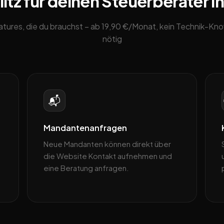
tz für deinen Steuerberater in
eatures, die du brauchst – ab 19,90 €/Monat, kein Technik-K
nötig
📬
Mandantenanfragen
Neue Mandanten können direkt über
die Website Kontakt aufnehmen und
eine Beratung anfragen.