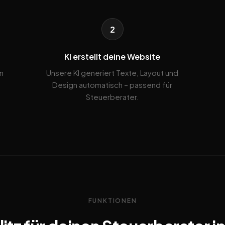
2
KI erstellt deine Website
n
Unsere KI generiert Texte, Layout und
Design automatisch – passend für
Steuerberater.
FUNKTIONEN