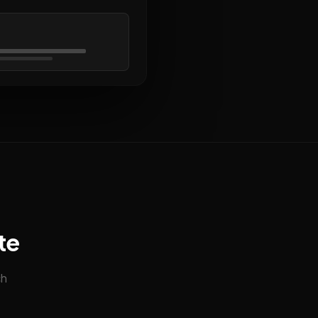
te
ch