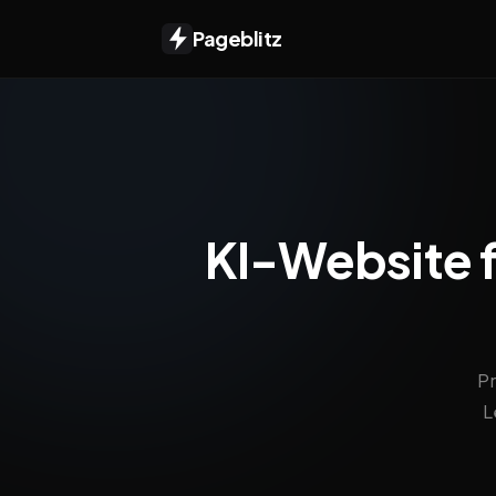
Pageblitz
KI-Website fü
Pr
L