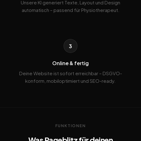
Unsere KI generiert Texte, Layout und Design
automatisch – passend für Physiotherapeut.
3
Online & fertig
Deine Website ist sofort erreichbar – DSGVO-
konform, mobiloptimiert und SEO-ready.
FUNKTIONEN
Was Pageblitz für deinen