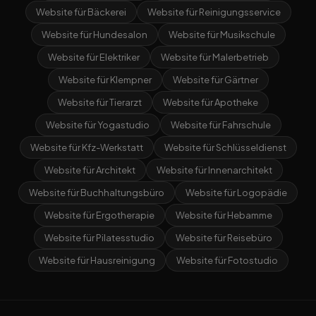
Website für Bäckerei
Website für Reinigungsservice
Website für Hundesalon
Website für Musikschule
Website für Elektriker
Website für Malerbetrieb
Website für Klempner
Website für Gärtner
Website für Tierarzt
Website für Apotheke
Website für Yogastudio
Website für Fahrschule
Website für Kfz-Werkstatt
Website für Schlüsseldienst
Website für Architekt
Website für Innenarchitekt
Website für Buchhaltungsbüro
Website für Logopädie
Website für Ergotherapie
Website für Hebamme
Website für Pilatesstudio
Website für Reisebüro
Website für Hausreinigung
Website für Fotostudio