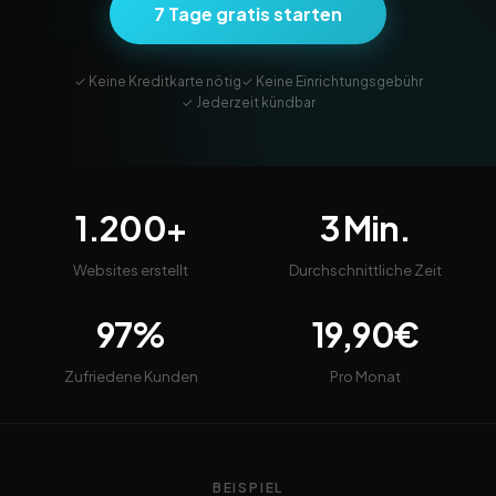
7 Tage gratis starten
✓ Keine Kreditkarte nötig
✓ Keine Einrichtungsgebühr
✓ Jederzeit kündbar
1.200+
3 Min.
Websites erstellt
Durchschnittliche Zeit
97%
19,90€
Zufriedene Kunden
Pro Monat
BEISPIEL