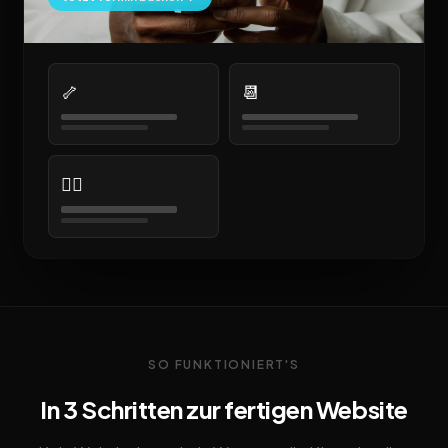
🦴
📆
👩‍⚕️
SO FUNKTIONIERT'S
In 3 Schritten zur fertigen Website