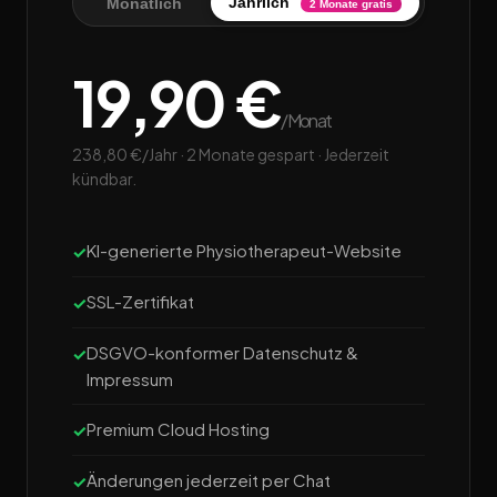
Jährlich
Monatlich
2 Monate gratis
19,90 €
/Monat
238,80 €/Jahr · 2 Monate gespart · Jederzeit
kündbar.
KI-generierte Physiotherapeut-Website
SSL-Zertifikat
DSGVO-konformer Datenschutz &
Impressum
Premium Cloud Hosting
Änderungen jederzeit per Chat