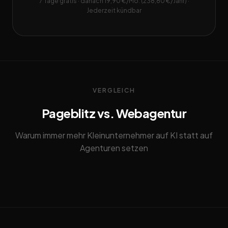
7 Tage gratis · danach 19,90 €/Mo. (238,80 €/Jahr) ·
Jederzeit kündbar
VERGLEICH
Pageblitz vs. Webagentur
Warum immer mehr Kleinunternehmer auf KI statt auf
Agenturen setzen