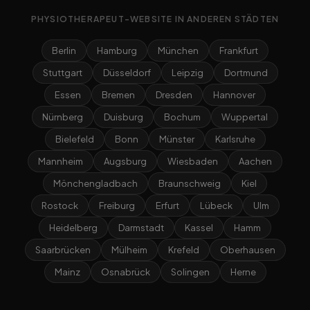
PHYSIOTHERAPEUT-WEBSITE IN ANDEREN STÄDTEN
Berlin
Hamburg
München
Frankfurt
Stuttgart
Düsseldorf
Leipzig
Dortmund
Essen
Bremen
Dresden
Hannover
Nürnberg
Duisburg
Bochum
Wuppertal
Bielefeld
Bonn
Münster
Karlsruhe
Mannheim
Augsburg
Wiesbaden
Aachen
Mönchengladbach
Braunschweig
Kiel
Rostock
Freiburg
Erfurt
Lübeck
Ulm
Heidelberg
Darmstadt
Kassel
Hamm
Saarbrücken
Mülheim
Krefeld
Oberhausen
Mainz
Osnabrück
Solingen
Herne