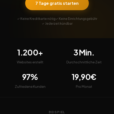
7 Tage gratis starten
✓ Keine Kreditkarte nötig
✓ Keine Einrichtungsgebühr
✓ Jederzeit kündbar
1.200+
3 Min.
Websites erstellt
Durchschnittliche Zeit
97%
19,90€
Zufriedene Kunden
Pro Monat
BEISPIEL