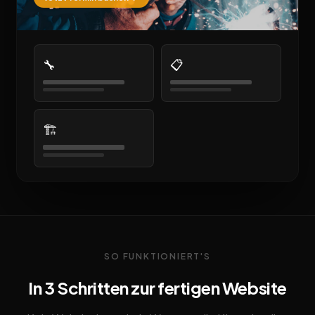
🔧
📋
🏗️
SO FUNKTIONIERT'S
In 3 Schritten zur fertigen Website