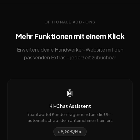
OPTIONALE ADD-ONS
Mehr Funktionen mit einem Klick
Erweitere deine Handwerker-Website mit den
passenden Extras – jederzeit zubuchbar
🤖
KI-Chat Assistent
Beantwortet Kundenfragen rund um die Uhr –
automatisch auf dein Unternehmen trainiert.
+ 9,90 €/Mo.