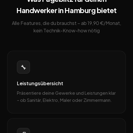
Handwerker in Hamburg bietet
Alle Features, die du brauchst – ab 19,90 €/Monat,
kein Technik-Know-how nötig
🔧
Leistungsübersicht
Präsentiere deine Gewerke und Leistungen klar
– ob Sanitär, Elektro, Maler oder Zimmermann.