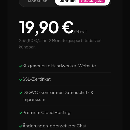
Jährlich
Monatlich
2 Monate gratis
19,90 €
/Monat
238,80 €/Jahr · 2 Monate gespart · Jederzeit
kündbar.
KI-generierte Handwerker-Website
SSL-Zertifikat
DSGVO-konformer Datenschutz &
Impressum
Premium Cloud Hosting
Änderungen jederzeit per Chat