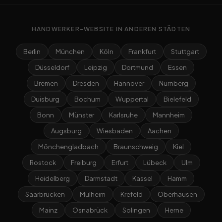
HANDWERKER-WEBSITE IN ANDEREN STÄDTEN
Berlin
München
Köln
Frankfurt
Stuttgart
Düsseldorf
Leipzig
Dortmund
Essen
Bremen
Dresden
Hannover
Nürnberg
Duisburg
Bochum
Wuppertal
Bielefeld
Bonn
Münster
Karlsruhe
Mannheim
Augsburg
Wiesbaden
Aachen
Mönchengladbach
Braunschweig
Kiel
Rostock
Freiburg
Erfurt
Lübeck
Ulm
Heidelberg
Darmstadt
Kassel
Hamm
Saarbrücken
Mülheim
Krefeld
Oberhausen
Mainz
Osnabrück
Solingen
Herne