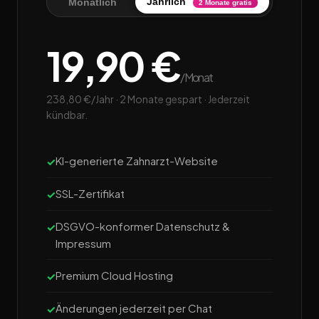
Jährlich
Monatlich
2 Monate gratis
19,90 €
/Monat
238,80 €/Jahr · 2 Monate gespart · Jederzeit
kündbar.
KI-generierte Zahnarzt-Website
SSL-Zertifikat
DSGVO-konformer Datenschutz &
Impressum
Premium Cloud Hosting
Änderungen jederzeit per Chat