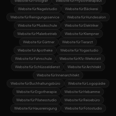
Website für Fotograf
Website für Physiotherapeut
Website für Nagelstudio
Website für Bäckerei
Website für Reinigungsservice
Website für Hundesalon
Website für Musikschule
Website für Elektriker
Website für Malerbetrieb
Website für Klempner
Website für Gärtner
Website für Tierarzt
Website für Apotheke
Website für Yogastudio
Website für Fahrschule
Website für Kfz-Werkstatt
Website für Schlüsseldienst
Website für Architekt
Website für Innenarchitekt
Website für Buchhaltungsbüro
Website für Logopädie
Website für Ergotherapie
Website für Hebamme
Website für Pilatesstudio
Website für Reisebüro
Website für Hausreinigung
Website für Fotostudio