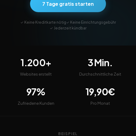
7 Tage gratis starten
✓ Keine Kreditkarte nötig
✓ Keine Einrichtungsgebühr
✓ Jederzeit kündbar
1.200+
3 Min.
Websites erstellt
Durchschnittliche Zeit
97%
19,90€
Zufriedene Kunden
Pro Monat
BEISPIEL