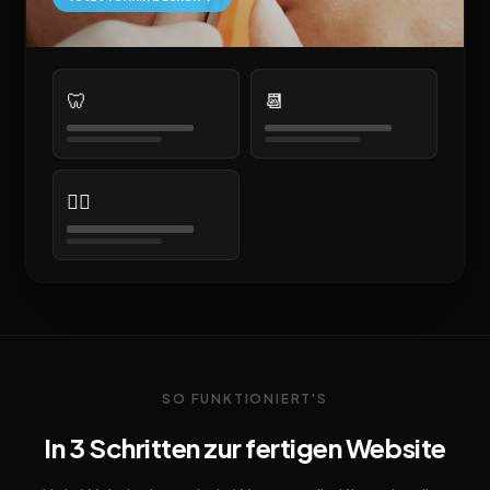
🦷
📆
👨‍⚕️
SO FUNKTIONIERT'S
In 3 Schritten zur fertigen Website