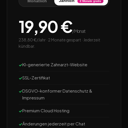
Jährlich
Monatlich
2 Monate gratis
19,90 €
/Monat
238,80 €/Jahr · 2 Monate gespart · Jederzeit
kündbar.
KI-generierte Zahnarzt-Website
SSL-Zertifikat
DSGVO-konformer Datenschutz &
Impressum
Premium Cloud Hosting
Änderungen jederzeit per Chat