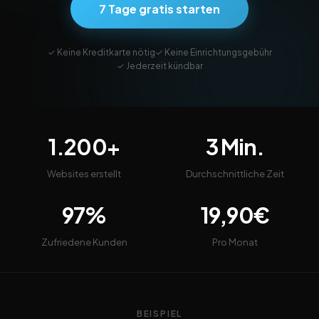
7 Tage gratis starten
✓ Keine Kreditkarte nötig
✓ Keine Einrichtungsgebühr
✓ Jederzeit kündbar
1.200+
3 Min.
Websites erstellt
Durchschnittliche Zeit
97%
19,90€
Zufriedene Kunden
Pro Monat
BEISPIEL