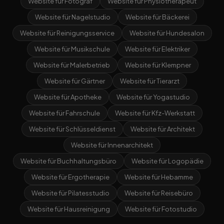
Website für Fotograf
Website für Physiotherapeut
Website für Nagelstudio
Website für Bäckerei
Website für Reinigungsservice
Website für Hundesalon
Website für Musikschule
Website für Elektriker
Website für Malerbetrieb
Website für Klempner
Website für Gärtner
Website für Tierarzt
Website für Apotheke
Website für Yogastudio
Website für Fahrschule
Website für Kfz-Werkstatt
Website für Schlüsseldienst
Website für Architekt
Website für Innenarchitekt
Website für Buchhaltungsbüro
Website für Logopädie
Website für Ergotherapie
Website für Hebamme
Website für Pilatesstudio
Website für Reisebüro
Website für Hausreinigung
Website für Fotostudio