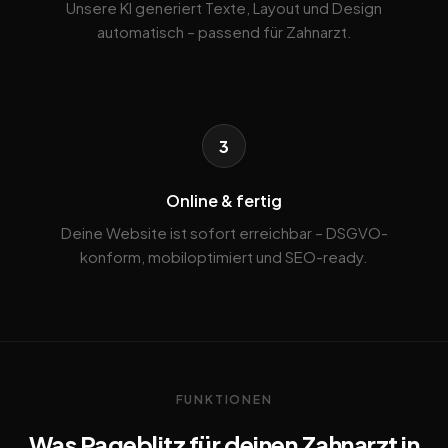
Unsere KI generiert Texte, Layout und Design
automatisch – passend für Zahnarzt.
3
Online & fertig
Deine Website ist sofort erreichbar – DSGVO-
konform, mobiloptimiert und SEO-ready.
FUNKTIONEN
Was Pageblitz für deinen Zahnarzt in