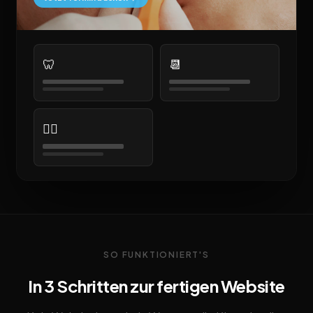
🦷
📆
👨‍⚕️
SO FUNKTIONIERT'S
In 3 Schritten zur fertigen Website