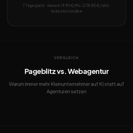
7 Tage gratis · danach 19,90 €/Mo. (238,80 €/Jahr) ·
Jederzeit kündbar
VERGLEICH
Pageblitz vs. Webagentur
Warum immer mehr Kleinunternehmer auf KI statt auf
Agenturen setzen