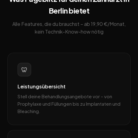
Berlin bietet
Alle Features, die du brauchst – ab 19,90 €/Monat,
kein Technik-Know-how nötig
🦷
Leistungsübersicht
Stell deine Behandlungsangebote vor – von
Prophylaxe und Füllungen bis zu Implantaten und
Bleaching.