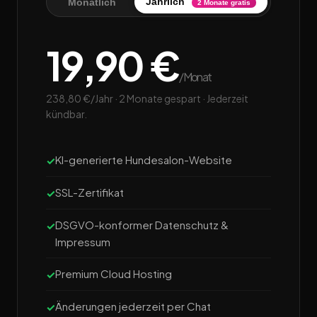
Jährlich
Monatlich
2 Monate gratis
19,90 €
/Monat
238,80 €/Jahr · 2 Monate gespart · Jederzeit
kündbar.
KI-generierte Hundesalon-Website
SSL-Zertifikat
DSGVO-konformer Datenschutz &
Impressum
Premium Cloud Hosting
Änderungen jederzeit per Chat