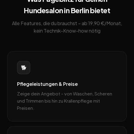
Hundesalon in Berlin bietet
Alle Features, die du brauchst – ab 19,90 €/Monat,
kein Technik-Know-how nötig
🐕
Pflegeleistungen & Preise
Zeige dein Angebot – von Waschen, Scheren
und Trimmen bis hin zu Krallenpflege mit
Preisen.