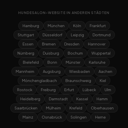
HUNDESALON-WEBSITE IN ANDEREN STÄDTEN
Hamburg
München
Köln
Frankfurt
Stuttgart
Düsseldorf
Leipzig
Dortmund
Essen
Bremen
Dresden
Hannover
Nürnberg
Duisburg
Bochum
Wuppertal
Bielefeld
Bonn
Münster
Karlsruhe
Mannheim
Augsburg
Wiesbaden
Aachen
Mönchengladbach
Braunschweig
Kiel
Rostock
Freiburg
Erfurt
Lübeck
Ulm
Heidelberg
Darmstadt
Kassel
Hamm
Saarbrücken
Mülheim
Krefeld
Oberhausen
Mainz
Osnabrück
Solingen
Herne