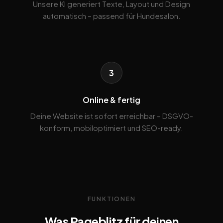
Unsere KI generiert Texte, Layout und Design
automatisch – passend für Hundesalon.
3
Online & fertig
Deine Website ist sofort erreichbar – DSGVO-
konform, mobiloptimiert und SEO-ready.
FUNKTIONEN
Was Pageblitz für deinen