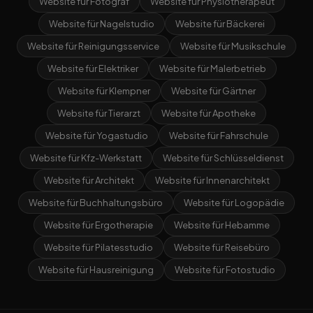
Website für Fotograf
Website für Physiotherapeut
Website für Nagelstudio
Website für Bäckerei
Website für Reinigungsservice
Website für Musikschule
Website für Elektriker
Website für Malerbetrieb
Website für Klempner
Website für Gärtner
Website für Tierarzt
Website für Apotheke
Website für Yogastudio
Website für Fahrschule
Website für Kfz-Werkstatt
Website für Schlüsseldienst
Website für Architekt
Website für Innenarchitekt
Website für Buchhaltungsbüro
Website für Logopädie
Website für Ergotherapie
Website für Hebamme
Website für Pilatesstudio
Website für Reisebüro
Website für Hausreinigung
Website für Fotostudio