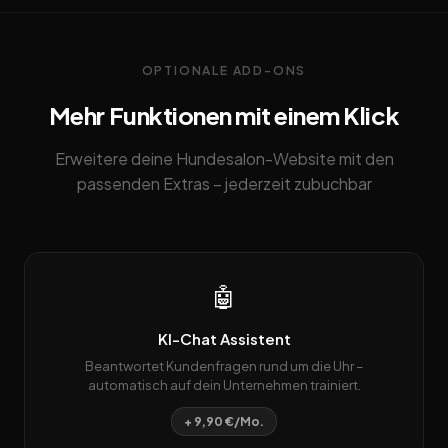
OPTIONALE ADD-ONS
Mehr Funktionen mit einem Klick
Erweitere deine Hundesalon-Website mit den
passenden Extras – jederzeit zubuchbar
🤖
KI-Chat Assistent
Beantwortet Kundenfragen rund um die Uhr –
automatisch auf dein Unternehmen trainiert.
+ 9,90 €/Mo.