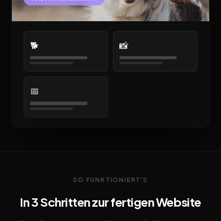
🐕
📸
📅
SO FUNKTIONIERT'S
In 3 Schritten zur fertigen Website