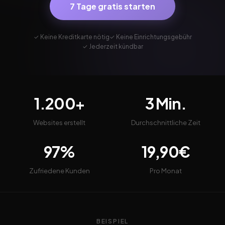
7 Tage gratis starten
✓ Keine Kreditkarte nötig
✓ Keine Einrichtungsgebühr
✓ Jederzeit kündbar
1.200+
3 Min.
Websites erstellt
Durchschnittliche Zeit
97%
19,90€
Zufriedene Kunden
Pro Monat
BEISPIEL