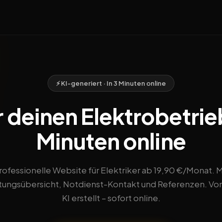
⚡ KI-generiert · In 3 Minuten online
deinen Elektrobetrieb 
Minuten online
rofessionelle Website für Elektriker ab 19,90 €/Monat. M
tungsübersicht, Notdienst-Kontakt und Referenzen. Vo
KI erstellt – sofort online.