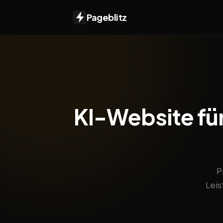
Pageblitz
KI-Website für 
P
Leis