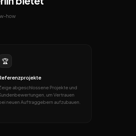
rlin bietet
now-how
🏆
Referenzprojekte
Zeige abgeschlossene Projekte und
Kundenbewertungen, um Vertrauen
bei neuen Auftraggebern aufzubauen.