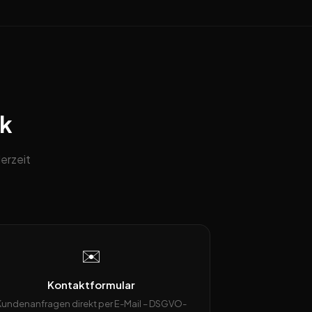
ck
erzeit
✉️
Kontaktformular
Kundenanfragen direkt per E-Mail – DSGVO-