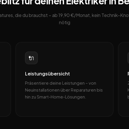
itz für deinen Elektriker in Be
eatures, die du brauchst – ab 19,90 €/Monat, kein Technik-K
nötig
🔌
Leistungsübersicht
Präsentiere deine Leistungen – von
Neuinstallationen über Reparaturen bis
hin zu Smart-Home-Lösungen.