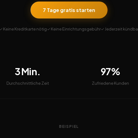
7 Tage gratis starten
✓ Keine Kreditkarte nötig
✓ Keine Einrichtungsgebühr
✓ Jederzeit kündba
3 Min.
97%
Durchschnittliche Zeit
Zufriedene Kunden
BEISPIEL