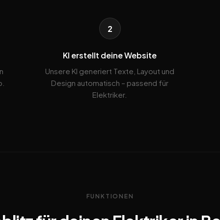
2
KI erstellt deine Website
n
Unsere KI generiert Texte, Layout und
b.
Design automatisch – passend für
Elektriker.
FUNKTIONEN