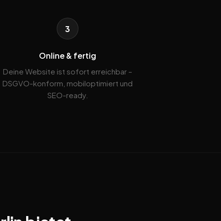
3
Online & fertig
Deine Website ist sofort erreichbar –
DSGVO-konform, mobiloptimiert und
SEO-ready.