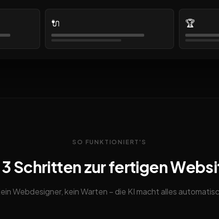
🔌
🏆
SO FUNKTIONIERT'S
n 3 Schritten zur fertigen Websi
ein Webdesigner, kein Warten – die KI macht alles automatis