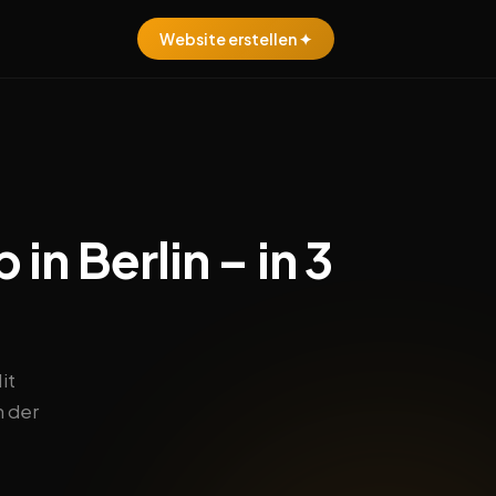
Website erstellen ✦
in Berlin – in 3
it
n der