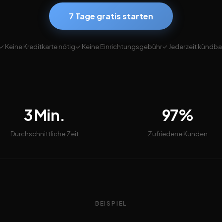
7 Tage gratis starten
✓ Keine Kreditkarte nötig
✓ Keine Einrichtungsgebühr
✓ Jederzeit kündba
3 Min.
97%
Durchschnittliche Zeit
Zufriedene Kunden
BEISPIEL