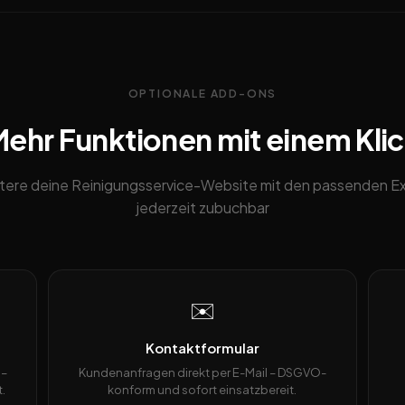
OPTIONALE ADD-ONS
ehr Funktionen mit einem Kli
tere deine Reinigungsservice-Website mit den passenden Ex
jederzeit zubuchbar
✉️
Kontaktformular
 –
Kundenanfragen direkt per E-Mail – DSGVO-
.
konform und sofort einsatzbereit.