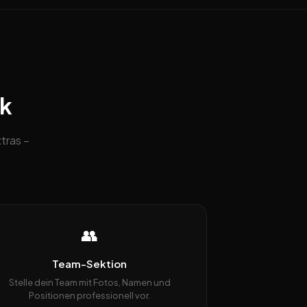
ck
tras –
👥
Team-Sektion
Stelle dein Team mit Fotos, Namen und
Positionen professionell vor.