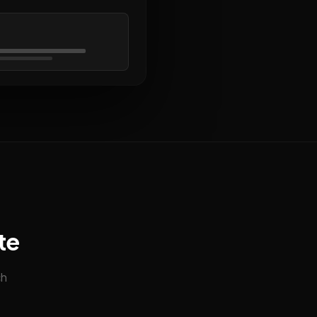
te
ch