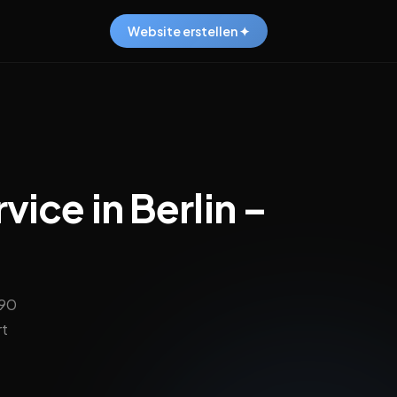
Website erstellen ✦
ice in Berlin –
,90
rt