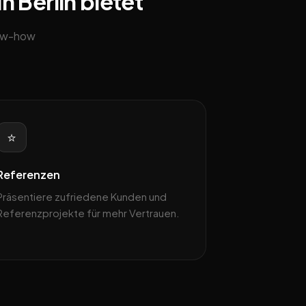
n Berlin bietet
now-how
⭐
Referenzen
Präsentiere zufriedene Kunden und
Referenzprojekte für mehr Vertrauen.