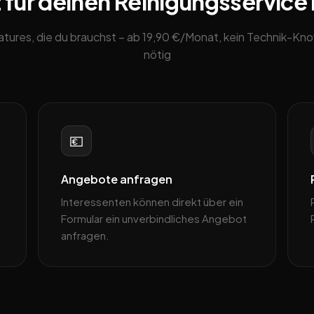
für deinen Reinigungsservice i
eatures, die du brauchst – ab 19,90 €/Monat, kein Technik-K
nötig
💶
Angebote anfragen
Interessenten können direkt über ein
Formular ein unverbindliches Angebot
anfragen.