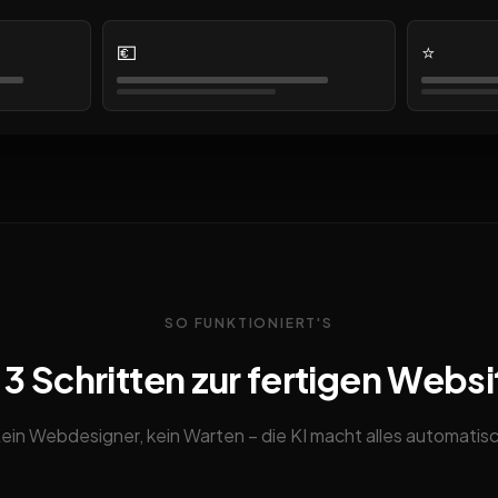
💶
⭐
SO FUNKTIONIERT'S
n 3 Schritten zur fertigen Websi
ein Webdesigner, kein Warten – die KI macht alles automatis