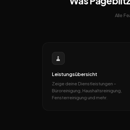
Was Pageblitz 
Alle F
🧹
Leistungsübersicht
Zeige deine Dienstleistungen –
Büroreinigung, Haushaltsreinigung,
Fensterreinigung und mehr.