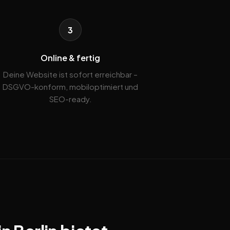
3
Online & fertig
Deine Website ist sofort erreichbar –
DSGVO-konform, mobiloptimiert und
SEO-ready.