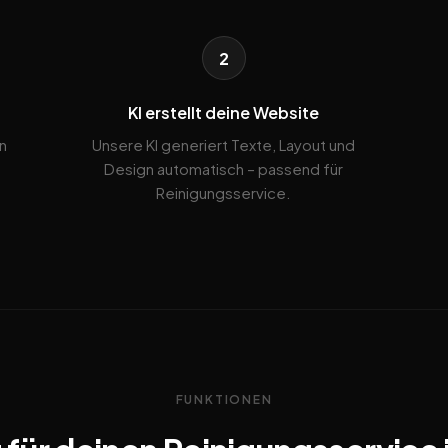
2
KI erstellt deine Website
n
Unsere KI generiert Texte, Layout und
Design automatisch – passend für
Reinigungsservice.
FUNKTIONEN