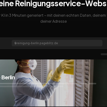
eine Reinigungsservice-Webs
 KI in 3 Minuten generiert – mit deinen echten Daten, deine
deiner Adresse
🔒
reinigung-berlin.pageblitz.de
 Berlin