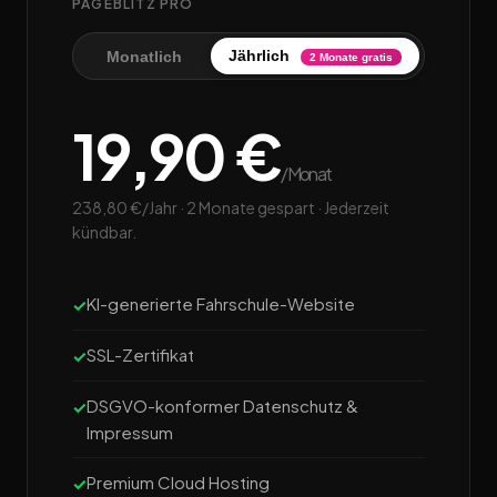
PAGEBLITZ PRO
Jährlich
Monatlich
2 Monate gratis
19,90 €
/Monat
238,80 €/Jahr · 2 Monate gespart · Jederzeit
kündbar.
KI-generierte Fahrschule-Website
SSL-Zertifikat
DSGVO-konformer Datenschutz &
Impressum
Premium Cloud Hosting