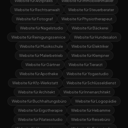
Website für Arztpraxis
Website für Immobilienmakler
Website für Rechtsanwalt
Website für Steuerberater
Website für Fotograf
Website für Physiotherapeut
Website für Nagelstudio
Website für Bäckerei
Website für Reinigungsservice
Website für Hundesalon
Website für Musikschule
Website für Elektriker
Website für Malerbetrieb
Website für Klempner
Website für Gärtner
Website für Tierarzt
Website für Apotheke
Website für Yogastudio
Website für Kfz-Werkstatt
Website für Schlüsseldienst
Website für Architekt
Website für Innenarchitekt
Website für Buchhaltungsbüro
Website für Logopädie
Website für Ergotherapie
Website für Hebamme
Website für Pilatesstudio
Website für Reisebüro