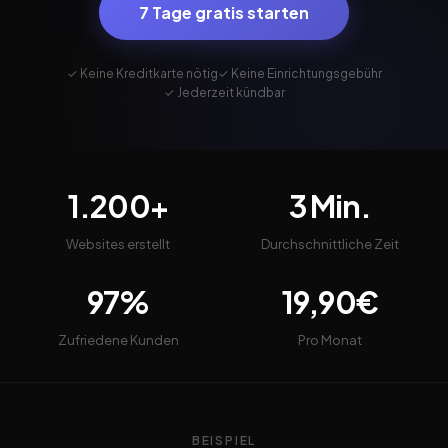
7 Tage gratis starten
✓ Keine Kreditkarte nötig
✓ Keine Einrichtungsgebühr
✓ Jederzeit kündbar
1.200+
3 Min.
Websites erstellt
Durchschnittliche Zeit
97%
19,90€
Zufriedene Kunden
Pro Monat
BEISPIEL