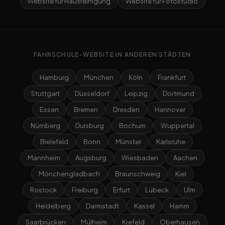
Website für Hausreinigung
Website für Fotostudio
FAHRSCHULE-WEBSITE IN ANDEREN STÄDTEN
Hamburg
München
Köln
Frankfurt
Stuttgart
Düsseldorf
Leipzig
Dortmund
Essen
Bremen
Dresden
Hannover
Nürnberg
Duisburg
Bochum
Wuppertal
Bielefeld
Bonn
Münster
Karlsruhe
Mannheim
Augsburg
Wiesbaden
Aachen
Mönchengladbach
Braunschweig
Kiel
Rostock
Freiburg
Erfurt
Lübeck
Ulm
Heidelberg
Darmstadt
Kassel
Hamm
Saarbrücken
Mülheim
Krefeld
Oberhausen