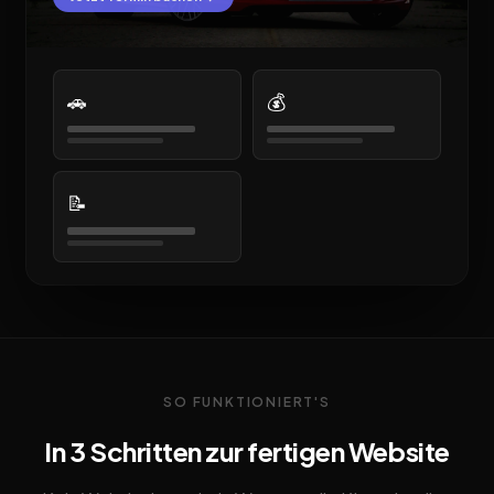
🚗
💰
📝
SO FUNKTIONIERT'S
In 3 Schritten zur fertigen Website