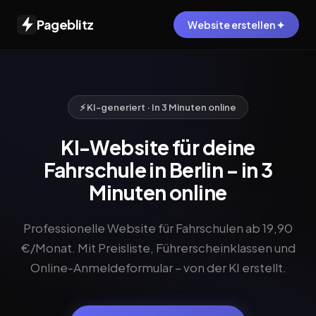
Pageblitz
Website erstellen ✦
⚡ KI-generiert · In 3 Minuten online
KI-Website für deine
Fahrschule in Berlin – in 3
Minuten online
Professionelle Website für Fahrschulen ab 19,90
€/Monat. Mit Preisliste, Führerscheinklassen und
Online-Anmeldeformular – von der KI erstellt.