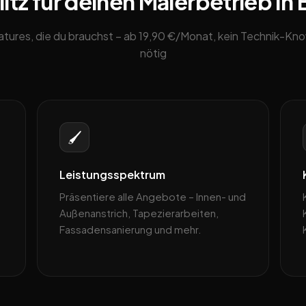
tz für deinen Malerbetrieb in B
eatures, die du brauchst – ab 19,90 €/Monat, kein Technik-K
nötig
🖌️
Leistungsspektrum
Präsentiere alle Angebote – Innen- und
Außenanstrich, Tapezierarbeiten,
Fassadensanierung und mehr.