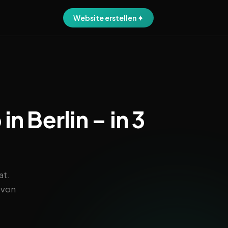
Website erstellen ✦
n Berlin – in 3
at.
 von