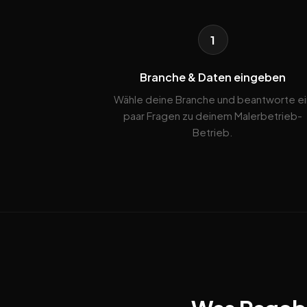
1
Branche & Daten eingeben
Wähle deine Branche und beantworte ei
paar Fragen zu deinem Malerbetrieb-
Betrieb.