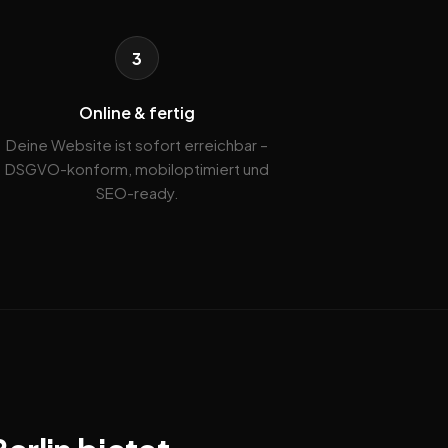
3
Online & fertig
Deine Website ist sofort erreichbar –
DSGVO-konform, mobiloptimiert und
SEO-ready.