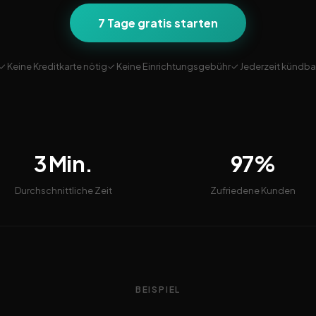
7 Tage gratis starten
✓ Keine Kreditkarte nötig
✓ Keine Einrichtungsgebühr
✓ Jederzeit kündba
3 Min.
97%
Durchschnittliche Zeit
Zufriedene Kunden
BEISPIEL