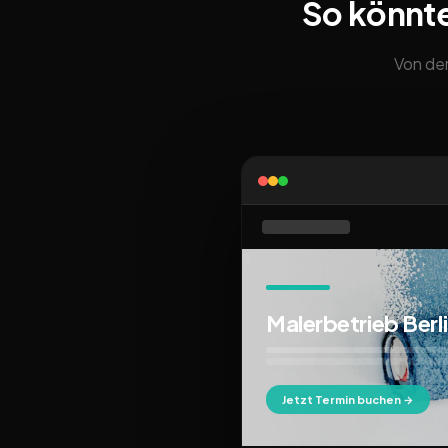
So könnt
Von der
Malerbetrieb Berl
Jetzt Termin buchen →