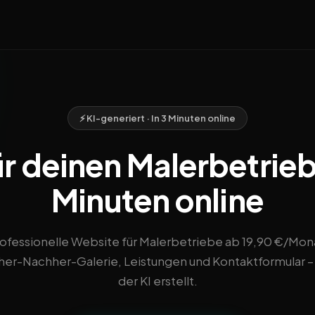
⚡ KI-generiert · In 3 Minuten online
 deinen Malerbetrieb i
Minuten online
ofessionelle Website für Malerbetriebe ab 19,90 €/Mon
her-Nachher-Galerie, Leistungen und Kontaktformular –
der KI erstellt.