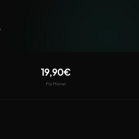
r
19,90€
Pro Monat