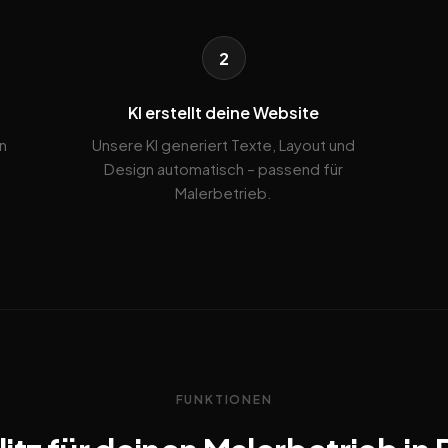
2
KI erstellt deine Website
n
Unsere KI generiert Texte, Layout und
Design automatisch – passend für
Malerbetrieb.
FUNKTIONEN