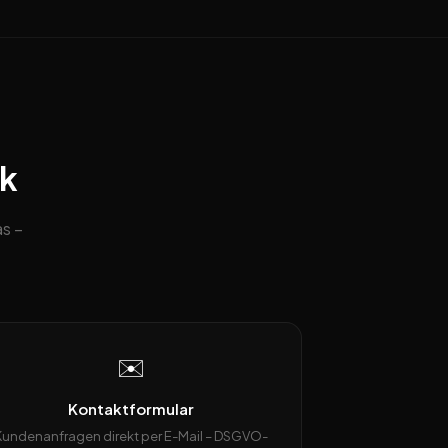
ck
s –
✉️
Kontaktformular
Kundenanfragen direkt per E-Mail – DSGVO-