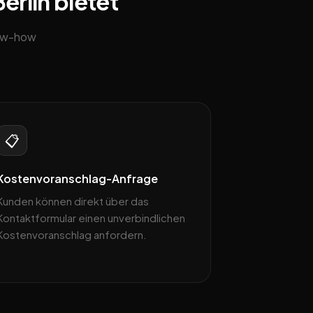
erlin bietet
now-how
📋
Kostenvoranschlag-Anfrage
Kunden können direkt über das
Kontaktformular einen unverbindlichen
Kostenvoranschlag anfordern.