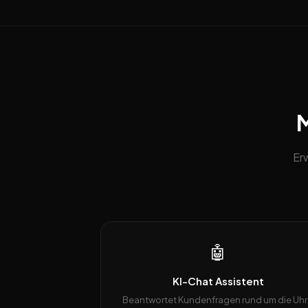
M
Er
🤖
KI-Chat Assistent
Beantwortet Kundenfragen rund um die Uhr