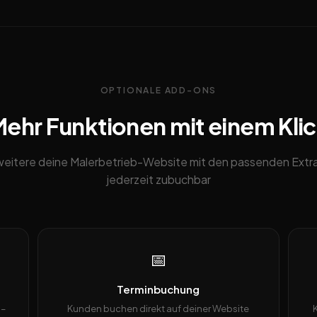
OPTIONALE ADD-ONS
ehr Funktionen mit einem Kli
weitere deine Malerbetrieb-Website mit den passenden Extra
jederzeit zubuchbar
📅
Terminbuchung
 –
Kunden buchen direkt auf deiner Website