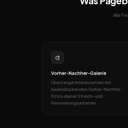
Was Pagebli
Alle F
🎨
Vorher-Nachher-Galerie
Überzeuge Interessenten mit
beeindruckenden Vorher-Nachher-
Fotos deiner Streich- und
Renovierungsarbeiten.