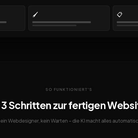
🖌️
📋
SO FUNKTIONIERT'S
n 3 Schritten zur fertigen Websi
ein Webdesigner, kein Warten – die KI macht alles automatis