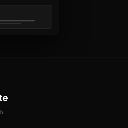
te
ch