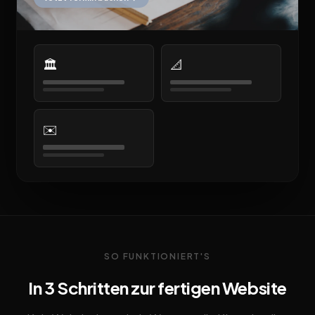
🏛️
📐
✉️
SO FUNKTIONIERT'S
In 3 Schritten zur fertigen Website