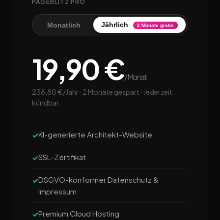
PAGEBLITZ PRO
Jährlich
Monatlich
2 Monate gratis
19,90 €
/Monat
238,80 €/Jahr · 2 Monate gespart · Jederzeit
kündbar.
KI-generierte Architekt-Website
SSL-Zertifikat
DSGVO-konformer Datenschutz &
Impressum
Premium Cloud Hosting