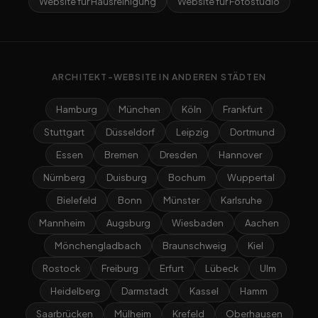
Website für Hausreinigung
Website für Fotostudio
ARCHITEKT-WEBSITE IN ANDEREN STÄDTEN
Hamburg
München
Köln
Frankfurt
Stuttgart
Düsseldorf
Leipzig
Dortmund
Essen
Bremen
Dresden
Hannover
Nürnberg
Duisburg
Bochum
Wuppertal
Bielefeld
Bonn
Münster
Karlsruhe
Mannheim
Augsburg
Wiesbaden
Aachen
Mönchengladbach
Braunschweig
Kiel
Rostock
Freiburg
Erfurt
Lübeck
Ulm
Heidelberg
Darmstadt
Kassel
Hamm
Saarbrücken
Mülheim
Krefeld
Oberhausen