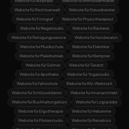
Website für Arztpraxis
Website für Immobilienmakler
Website für Rechtsanwalt
Website für Steuerberater
Website für Fotograf
Website für Physiotherapeut
Website für Nagelstudio
Website für Bäckerei
Website für Reinigungsservice
Website für Hundesalon
Website für Musikschule
Website für Elektriker
Website für Malerbetrieb
Website für Klempner
Website für Gärtner
Website für Tierarzt
Website für Apotheke
Website für Yogastudio
Website für Fahrschule
Website für Kfz-Werkstatt
Website für Schlüsseldienst
Website für Innenarchitekt
Website für Buchhaltungsbüro
Website für Logopädie
Website für Ergotherapie
Website für Hebamme
Website für Pilatesstudio
Website für Reisebüro