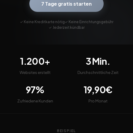
7 Tage gratis starten
✓ Keine Kreditkarte nötig
✓ Keine Einrichtungsgebühr
✓ Jederzeit kündbar
1.200+
3 Min.
Websites erstellt
Durchschnittliche Zeit
97%
19,90€
Zufriedene Kunden
Pro Monat
BEISPIEL