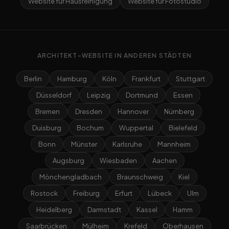
Website für Hausreinigung
Website für Fotostudio
ARCHITEKT-WEBSITE IN ANDEREN STÄDTEN
Berlin
Hamburg
Köln
Frankfurt
Stuttgart
Düsseldorf
Leipzig
Dortmund
Essen
Bremen
Dresden
Hannover
Nürnberg
Duisburg
Bochum
Wuppertal
Bielefeld
Bonn
Münster
Karlsruhe
Mannheim
Augsburg
Wiesbaden
Aachen
Mönchengladbach
Braunschweig
Kiel
Rostock
Freiburg
Erfurt
Lübeck
Ulm
Heidelberg
Darmstadt
Kassel
Hamm
Saarbrücken
Mülheim
Krefeld
Oberhausen