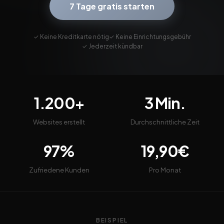
7 Tage gratis starten
✓ Keine Kreditkarte nötig
✓ Keine Einrichtungsgebühr
✓ Jederzeit kündbar
1.200+
3 Min.
Websites erstellt
Durchschnittliche Zeit
97%
19,90€
Zufriedene Kunden
Pro Monat
BEISPIEL