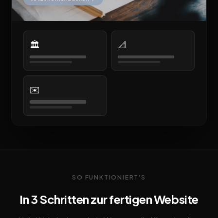
🏛️
📐
✉️
SO FUNKTIONIERT'S
In 3 Schritten zur fertigen Website