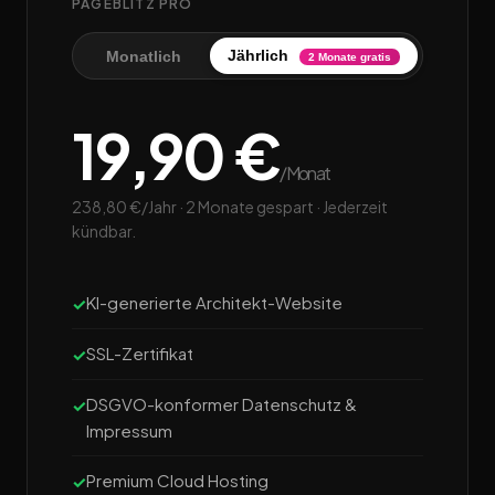
PAGEBLITZ PRO
Jährlich
Monatlich
2 Monate gratis
19,90 €
/Monat
238,80 €/Jahr · 2 Monate gespart · Jederzeit
kündbar.
KI-generierte Architekt-Website
SSL-Zertifikat
DSGVO-konformer Datenschutz &
Impressum
Premium Cloud Hosting