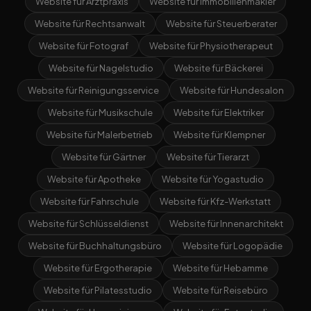
Website für Arztpraxis
Website für Immobilienmakler
Website für Rechtsanwalt
Website für Steuerberater
Website für Fotograf
Website für Physiotherapeut
Website für Nagelstudio
Website für Bäckerei
Website für Reinigungsservice
Website für Hundesalon
Website für Musikschule
Website für Elektriker
Website für Malerbetrieb
Website für Klempner
Website für Gärtner
Website für Tierarzt
Website für Apotheke
Website für Yogastudio
Website für Fahrschule
Website für Kfz-Werkstatt
Website für Schlüsseldienst
Website für Innenarchitekt
Website für Buchhaltungsbüro
Website für Logopädie
Website für Ergotherapie
Website für Hebamme
Website für Pilatesstudio
Website für Reisebüro