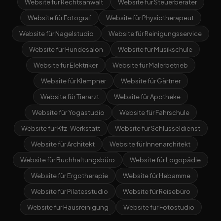
Website für Rechtsanwalt
Website für Steuerberater
Website für Fotograf
Website für Physiotherapeut
Website für Nagelstudio
Website für Reinigungsservice
Website für Hundesalon
Website für Musikschule
Website für Elektriker
Website für Malerbetrieb
Website für Klempner
Website für Gärtner
Website für Tierarzt
Website für Apotheke
Website für Yogastudio
Website für Fahrschule
Website für Kfz-Werkstatt
Website für Schlüsseldienst
Website für Architekt
Website für Innenarchitekt
Website für Buchhaltungsbüro
Website für Logopädie
Website für Ergotherapie
Website für Hebamme
Website für Pilatesstudio
Website für Reisebüro
Website für Hausreinigung
Website für Fotostudio