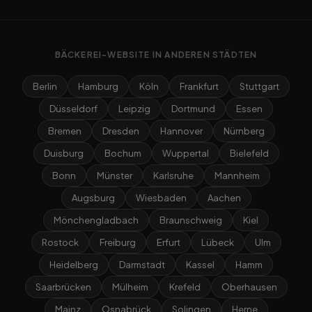
BÄCKEREI-WEBSITE IN ANDEREN STÄDTEN
Berlin
Hamburg
Köln
Frankfurt
Stuttgart
Düsseldorf
Leipzig
Dortmund
Essen
Bremen
Dresden
Hannover
Nürnberg
Duisburg
Bochum
Wuppertal
Bielefeld
Bonn
Münster
Karlsruhe
Mannheim
Augsburg
Wiesbaden
Aachen
Mönchengladbach
Braunschweig
Kiel
Rostock
Freiburg
Erfurt
Lübeck
Ulm
Heidelberg
Darmstadt
Kassel
Hamm
Saarbrücken
Mülheim
Krefeld
Oberhausen
Mainz
Osnabrück
Solingen
Herne