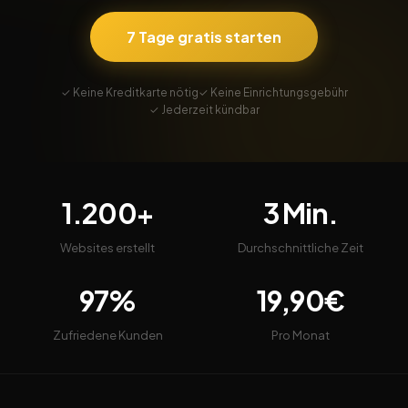
7 Tage gratis starten
✓ Keine Kreditkarte nötig
✓ Keine Einrichtungsgebühr
✓ Jederzeit kündbar
1.200+
3 Min.
Websites erstellt
Durchschnittliche Zeit
97%
19,90€
Zufriedene Kunden
Pro Monat