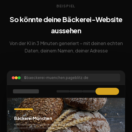
BEISPIEL
So könnte deine Bäckerei-Website
aussehen
Von der KI in 3 Minuten generiert – mit deinen echten
Daten, deinem Namen, deiner Adresse
🔒
baeckerei-muenchen.pageblitz.de
Bäckerei München