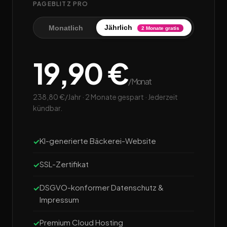
PAGEBLITZ PRO
Jährlich
Monatlich
2 Monate gratis
19,90 €
/Monat
238,80 €/Jahr · 2 Monate gespart · Jederzeit
kündbar.
KI-generierte Bäckerei-Website
SSL-Zertifikat
DSGVO-konformer Datenschutz &
Impressum
Premium Cloud Hosting