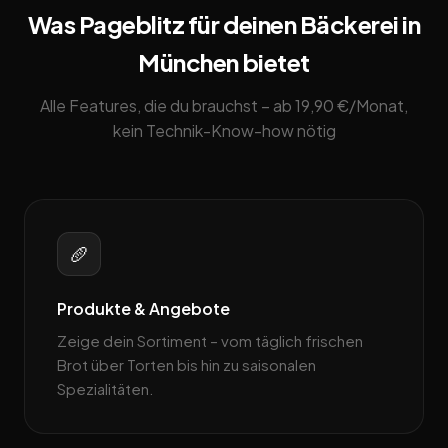
Was Pageblitz für deinen Bäckerei in
München bietet
Alle Features, die du brauchst – ab 19,90 €/Monat,
kein Technik-Know-how nötig
🥖
Produkte & Angebote
Zeige dein Sortiment – vom täglich frischen
Brot über Torten bis hin zu saisonalen
Spezialitäten.