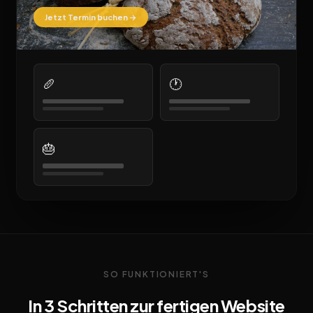
Jetzt Termin buchen →
🥖
🕐
🎂
SO FUNKTIONIERT'S
In 3 Schritten zur fertigen Website