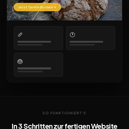
Jetzt Termin buchen →
🥖
🕐
🎂
SO FUNKTIONIERT'S
In 3 Schritten zur fertigen Website