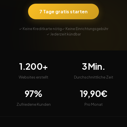
7 Tage gratis starten
✓ Keine Kreditkarte nötig
✓ Keine Einrichtungsgebühr
✓ Jederzeit kündbar
1.200+
3 Min.
Websites erstellt
Durchschnittliche Zeit
97%
19,90€
Zufriedene Kunden
Pro Monat