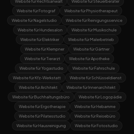
Website für Rechtsanwalt
Website für Steuerberater
Website für Fotograf
Website für Physiotherapeut
Website für Nagelstudio
Website für Reinigungsservice
Website für Hundesalon
Website für Musikschule
Website für Elektriker
Website für Malerbetrieb
Website für Klempner
Website für Gärtner
Website für Tierarzt
Website für Apotheke
Website für Yogastudio
Website für Fahrschule
Website für Kfz-Werkstatt
Website für Schlüsseldienst
Website für Architekt
Website für Innenarchitekt
Website für Buchhaltungsbüro
Website für Logopädie
Website für Ergotherapie
Website für Hebamme
Website für Pilatesstudio
Website für Reisebüro
Website für Hausreinigung
Website für Fotostudio