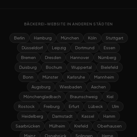
BÄCKEREI-WEBSITE IN ANDEREN STÄDTEN
Berlin
Hamburg
München
Köln
Stuttgart
Düsseldorf
Leipzig
Dortmund
Essen
Bremen
Dresden
Hannover
Nürnberg
Duisburg
Bochum
Wuppertal
Bielefeld
Bonn
Münster
Karlsruhe
Mannheim
Augsburg
Wiesbaden
Aachen
Mönchengladbach
Braunschweig
Kiel
Rostock
Freiburg
Erfurt
Lübeck
Ulm
Heidelberg
Darmstadt
Kassel
Hamm
Saarbrücken
Mülheim
Krefeld
Oberhausen
Mainz
Osnabrück
Solingen
Herne