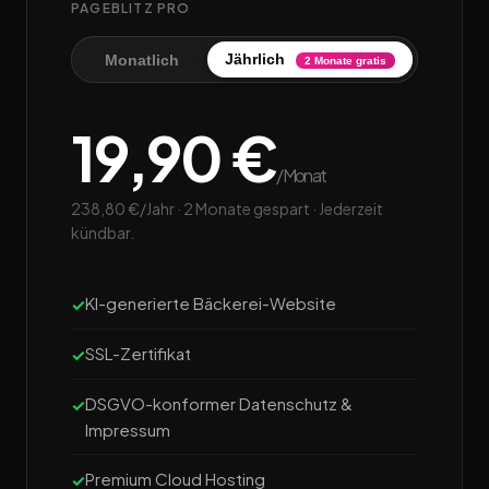
PAGEBLITZ PRO
Jährlich
Monatlich
2 Monate gratis
19,90 €
/Monat
238,80 €/Jahr · 2 Monate gespart · Jederzeit
kündbar.
KI-generierte Bäckerei-Website
SSL-Zertifikat
DSGVO-konformer Datenschutz &
Impressum
Premium Cloud Hosting