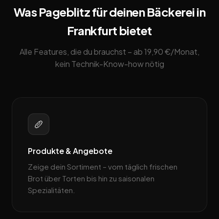
Was Pageblitz für deinen Bäckerei in
Frankfurt bietet
Alle Features, die du brauchst – ab 19,90 €/Monat,
kein Technik-Know-how nötig
🥖
Produkte & Angebote
Zeige dein Sortiment – vom täglich frischen
Brot über Torten bis hin zu saisonalen
Spezialitäten.