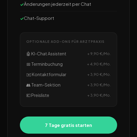
Änderungen jederzeit per Chat
Chat-Support
OPTIONALE ADD-ONS FÜR ARZTPRAXIS
🤖 KI-Chat Assistent
+ 9,90 €/Mo.
📅 Terminbuchung
+ 4,90 €/Mo.
✉️ Kontaktformular
+ 3,90 €/Mo.
👥 Team-Sektion
+ 3,90 €/Mo.
💶 Preisliste
+ 3,90 €/Mo.
7 Tage gratis starten