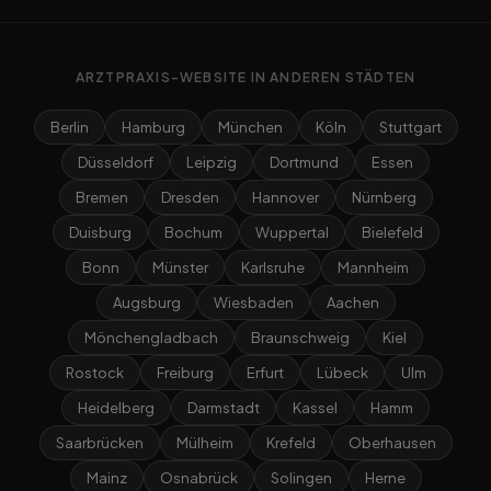
ARZTPRAXIS-WEBSITE IN ANDEREN STÄDTEN
Berlin
Hamburg
München
Köln
Stuttgart
Düsseldorf
Leipzig
Dortmund
Essen
Bremen
Dresden
Hannover
Nürnberg
Duisburg
Bochum
Wuppertal
Bielefeld
Bonn
Münster
Karlsruhe
Mannheim
Augsburg
Wiesbaden
Aachen
Mönchengladbach
Braunschweig
Kiel
Rostock
Freiburg
Erfurt
Lübeck
Ulm
Heidelberg
Darmstadt
Kassel
Hamm
Saarbrücken
Mülheim
Krefeld
Oberhausen
Mainz
Osnabrück
Solingen
Herne