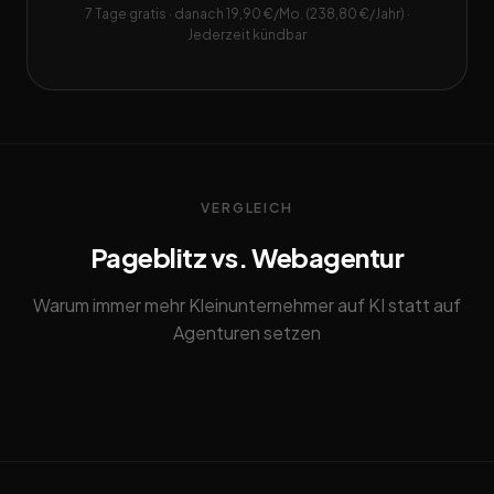
7 Tage gratis · danach 19,90 €/Mo. (238,80 €/Jahr) ·
Jederzeit kündbar
VERGLEICH
Pageblitz vs. Webagentur
Warum immer mehr Kleinunternehmer auf KI statt auf
Agenturen setzen