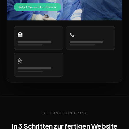
Jetzt Termin buchen →
🏥
📞
🩺
SO FUNKTIONIERT'S
In 3 Schritten zur fertigen Website