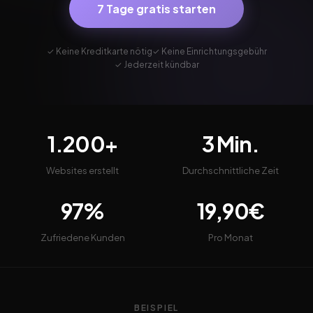
7 Tage gratis starten
✓ Keine Kreditkarte nötig
✓ Keine Einrichtungsgebühr
✓ Jederzeit kündbar
1.200+
3 Min.
Websites erstellt
Durchschnittliche Zeit
97%
19,90€
Zufriedene Kunden
Pro Monat
BEISPIEL