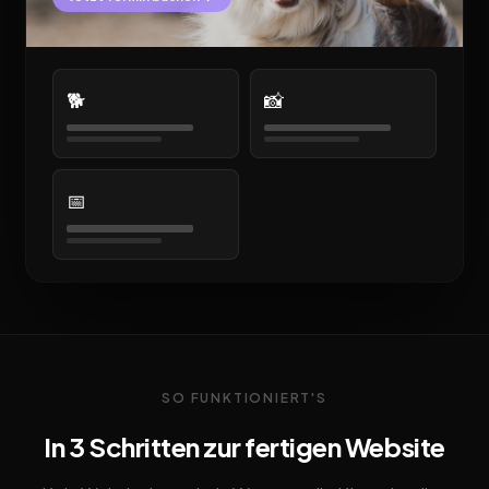
🐕
📸
📅
SO FUNKTIONIERT'S
In 3 Schritten zur fertigen Website