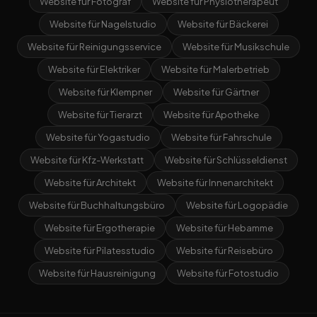
Website für Fotograf
Website für Physiotherapeut
Website für Nagelstudio
Website für Bäckerei
Website für Reinigungsservice
Website für Musikschule
Website für Elektriker
Website für Malerbetrieb
Website für Klempner
Website für Gärtner
Website für Tierarzt
Website für Apotheke
Website für Yogastudio
Website für Fahrschule
Website für Kfz-Werkstatt
Website für Schlüsseldienst
Website für Architekt
Website für Innenarchitekt
Website für Buchhaltungsbüro
Website für Logopädie
Website für Ergotherapie
Website für Hebamme
Website für Pilatesstudio
Website für Reisebüro
Website für Hausreinigung
Website für Fotostudio