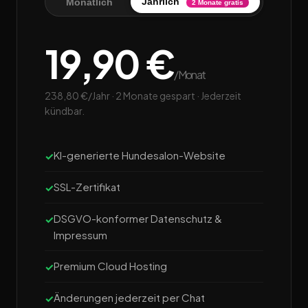
Jährlich
Monatlich
2 Monate gratis
19,90 €
/Monat
238,80 €/Jahr · 2 Monate gespart · Jederzeit
kündbar.
KI-generierte Hundesalon-Website
SSL-Zertifikat
DSGVO-konformer Datenschutz &
Impressum
Premium Cloud Hosting
Änderungen jederzeit per Chat