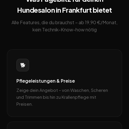
Hundesalon in Frankfurt bietet
Alle Features, die du brauchst – ab 19,90 €/Monat,
kein Technik-Know-how nötig
🐕
Pflegeleistungen & Preise
Zeige dein Angebot – von Waschen, Scheren
und Trimmen bis hin zu Krallenpflege mit
Preisen.