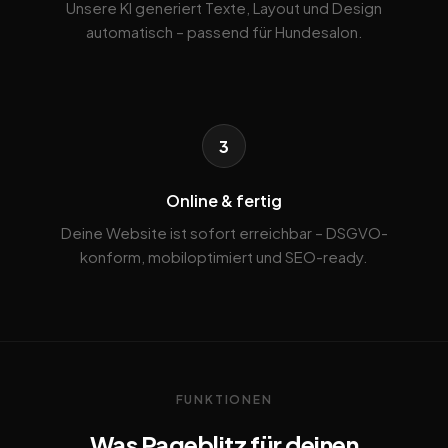
Unsere KI generiert Texte, Layout und Design
automatisch – passend für Hundesalon.
3
Online & fertig
Deine Website ist sofort erreichbar – DSGVO-
konform, mobiloptimiert und SEO-ready.
FUNKTIONEN
Was Pageblitz für deinen