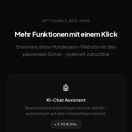
OPTIONALE ADD-ONS
Mehr Funktionen mit einem Klick
Erweitere deine Hundesalon-Website mit den
passenden Extras – jederzeit zubuchbar
🤖
KI-Chat Assistent
Beantwortet Kundenfragen rund um die Uhr –
automatisch auf dein Unternehmen trainiert.
+ 9,90 €/Mo.