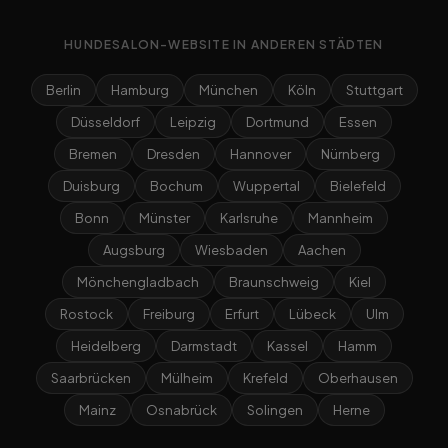
HUNDESALON-WEBSITE IN ANDEREN STÄDTEN
Berlin
Hamburg
München
Köln
Stuttgart
Düsseldorf
Leipzig
Dortmund
Essen
Bremen
Dresden
Hannover
Nürnberg
Duisburg
Bochum
Wuppertal
Bielefeld
Bonn
Münster
Karlsruhe
Mannheim
Augsburg
Wiesbaden
Aachen
Mönchengladbach
Braunschweig
Kiel
Rostock
Freiburg
Erfurt
Lübeck
Ulm
Heidelberg
Darmstadt
Kassel
Hamm
Saarbrücken
Mülheim
Krefeld
Oberhausen
Mainz
Osnabrück
Solingen
Herne