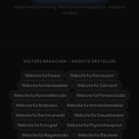
Keine Kreditkarte nötig · Keine Einrichtungsgebühr · Jederzeit
kündbar
WEITERE BRANCHEN – WEBSITE ERSTELLEN
Website für Friseur
Website für Restaurant
Website für Handwerker
Website für Zahnarzt
Website für Kosmetikstudio
Website für Fitnessstudio
Website für Arztpraxis
Website für Immobilienmakler
Website für Rechtsanwalt
Website für Steuerberater
Website für Fotograf
Website für Physiotherapeut
Website für Nagelstudio
Website für Bäckerei