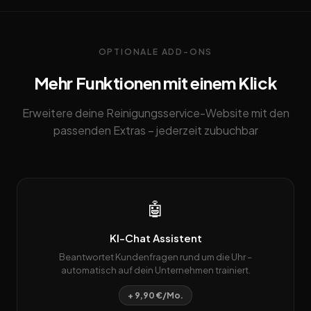
OPTIONALE ADD-ONS
Mehr Funktionen mit einem Klick
Erweitere deine Reinigungsservice-Website mit den
passenden Extras – jederzeit zubuchbar
🤖
KI-Chat Assistent
Beantwortet Kundenfragen rund um die Uhr –
automatisch auf dein Unternehmen trainiert.
+ 9,90 €/Mo.