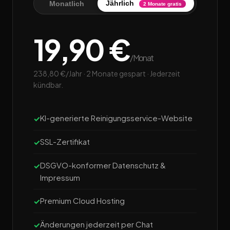
Jährlich
Monatlich
2 Monate gratis
19,90 €
/Monat
238,80 €/Jahr · 2 Monate gespart · Jederzeit
kündbar.
KI-generierte Reinigungsservice-Website
SSL-Zertifikat
DSGVO-konformer Datenschutz &
Impressum
Premium Cloud Hosting
Änderungen jederzeit per Chat