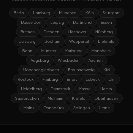
Berlin
Hamburg
München
Köln
Stuttgart
Düsseldorf
Leipzig
Dortmund
Essen
Bremen
Dresden
Hannover
Nürnberg
Duisburg
Bochum
Wuppertal
Bielefeld
Bonn
Münster
Karlsruhe
Mannheim
Augsburg
Wiesbaden
Aachen
Mönchengladbach
Braunschweig
Kiel
Rostock
Freiburg
Erfurt
Lübeck
Ulm
Heidelberg
Darmstadt
Kassel
Hamm
Saarbrücken
Mülheim
Krefeld
Oberhausen
Mainz
Osnabrück
Solingen
Herne