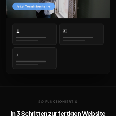
Jetzt Termin buchen →
🧹
💶
⭐
SO FUNKTIONIERT'S
In 3 Schritten zur fertigen Website