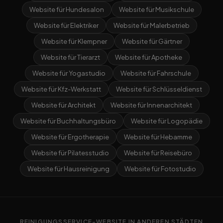
Website für Hundesalon
Website für Musikschule
Website für Elektriker
Website für Malerbetrieb
Website für Klempner
Website für Gärtner
Website für Tierarzt
Website für Apotheke
Website für Yogastudio
Website für Fahrschule
Website für Kfz-Werkstatt
Website für Schlüsseldienst
Website für Architekt
Website für Innenarchitekt
Website für Buchhaltungsbüro
Website für Logopädie
Website für Ergotherapie
Website für Hebamme
Website für Pilatesstudio
Website für Reisebüro
Website für Hausreinigung
Website für Fotostudio
REINIGUNGSSERVICE-WEBSITE IN ANDEREN STÄDTEN