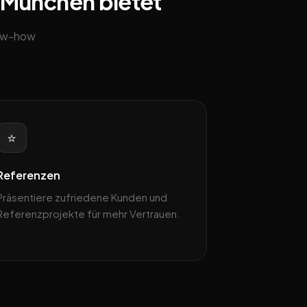
n München bietet
now-how
⭐
Referenzen
Präsentiere zufriedene Kunden und
Referenzprojekte für mehr Vertrauen.