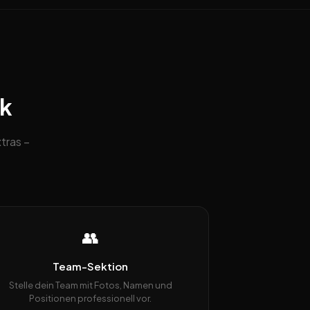
ck
tras –
👥
Team-Sektion
Stelle dein Team mit Fotos, Namen und
Positionen professionell vor.