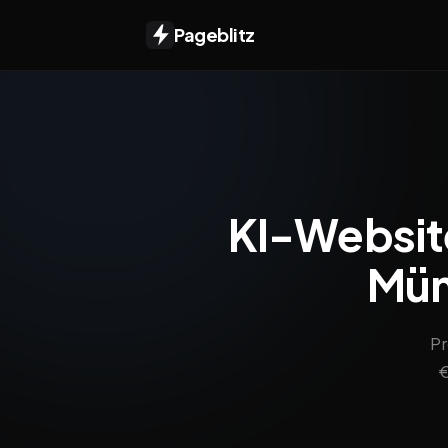
Pageblitz
KI-Website
Mün
Pr
€