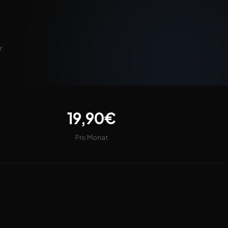
r
19,90€
Pro Monat