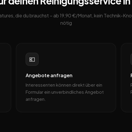
ür deinen Reinigungsservice i
eatures, die du brauchst – ab 19,90 €/Monat, kein Technik-K
nötig
💶
Angebote anfragen
Interessenten können direkt über ein
Formular ein unverbindliches Angebot
anfragen.