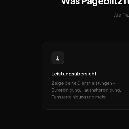
Was Pageblitz f
Alle F
🧹
Leistungsübersicht
Zeige deine Dienstleistungen –
Büroreinigung, Haushaltsreinigung,
Fensterreinigung und mehr.