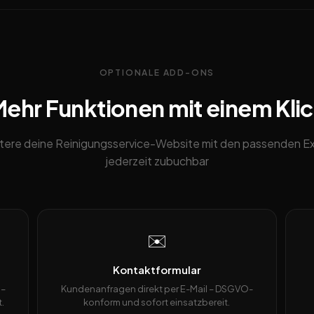
OPTIONALE ADD-ONS
ehr Funktionen mit einem Kli
tere deine Reinigungsservice-Website mit den passenden Ex
jederzeit zubuchbar
✉️
Kontaktformular
 –
Kundenanfragen direkt per E-Mail – DSGVO-
.
konform und sofort einsatzbereit.