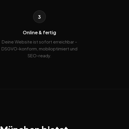
3
Online & fertig
Deine Website ist sofort erreichbar –
DSGVO-konform, mobiloptimiert und
SEO-ready.