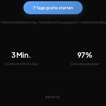
7 Tage gratis starten
✓ Keine Kreditkarte nötig
✓ Keine Einrichtungsgebühr
✓ Jederzeit kündba
3 Min.
97%
Durchschnittliche Zeit
Zufriedene Kunden
BEISPIEL