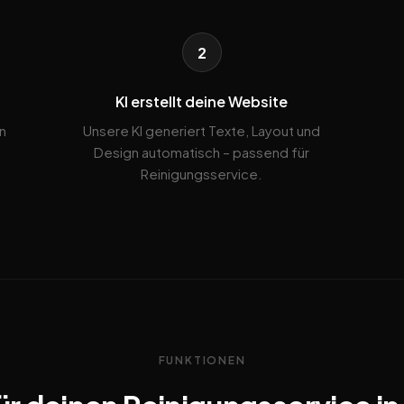
2
KI erstellt deine Website
n
Unsere KI generiert Texte, Layout und
Design automatisch – passend für
Reinigungsservice.
FUNKTIONEN