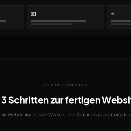
💶
⭐
SO FUNKTIONIERT'S
n 3 Schritten zur fertigen Websi
ein Webdesigner, kein Warten – die KI macht alles automatis