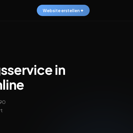
Website erstellen ✦
sservice in
line
,90
rt