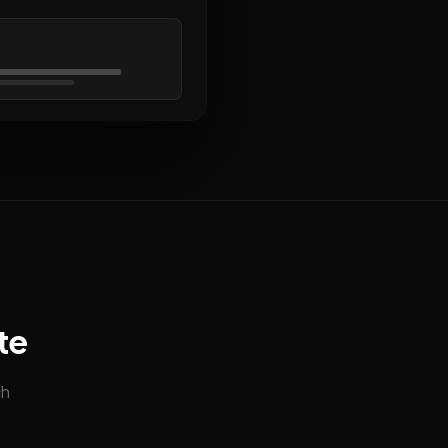
te
ch