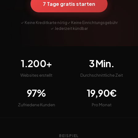
7 Tage gratis starten
✓ Keine Kreditkarte nötig
✓ Keine Einrichtungsgebühr
✓ Jederzeit kündbar
1.200+
3 Min.
Websites erstellt
Durchschnittliche Zeit
97%
19,90€
Zufriedene Kunden
Pro Monat
BEISPIEL