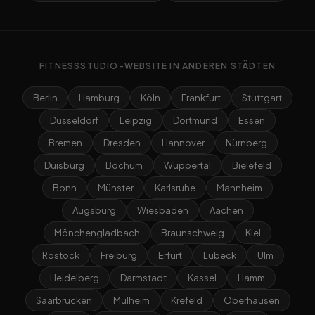
FITNESSSTUDIO-WEBSITE IN ANDEREN STÄDTEN
Berlin
Hamburg
Köln
Frankfurt
Stuttgart
Düsseldorf
Leipzig
Dortmund
Essen
Bremen
Dresden
Hannover
Nürnberg
Duisburg
Bochum
Wuppertal
Bielefeld
Bonn
Münster
Karlsruhe
Mannheim
Augsburg
Wiesbaden
Aachen
Mönchengladbach
Braunschweig
Kiel
Rostock
Freiburg
Erfurt
Lübeck
Ulm
Heidelberg
Darmstadt
Kassel
Hamm
Saarbrücken
Mülheim
Krefeld
Oberhausen