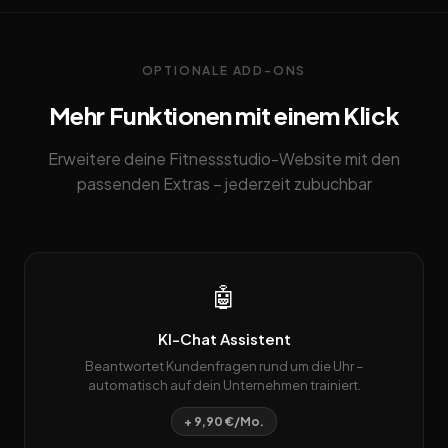
OPTIONALE ADD-ONS
Mehr Funktionen mit einem Klick
Erweitere deine Fitnessstudio-Website mit den
passenden Extras – jederzeit zubuchbar
🤖
KI-Chat Assistent
Beantwortet Kundenfragen rund um die Uhr –
automatisch auf dein Unternehmen trainiert.
+ 9,90 €/Mo.