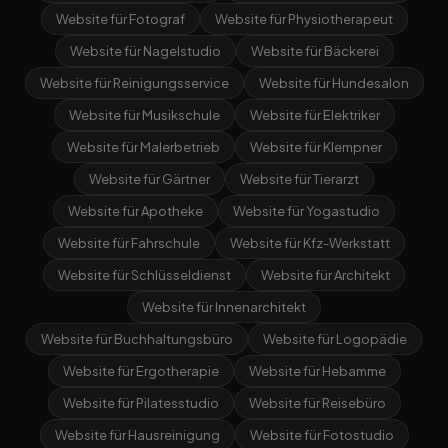
Website für Fotograf
Website für Physiotherapeut
Website für Nagelstudio
Website für Bäckerei
Website für Reinigungsservice
Website für Hundesalon
Website für Musikschule
Website für Elektriker
Website für Malerbetrieb
Website für Klempner
Website für Gärtner
Website für Tierarzt
Website für Apotheke
Website für Yogastudio
Website für Fahrschule
Website für Kfz-Werkstatt
Website für Schlüsseldienst
Website für Architekt
Website für Innenarchitekt
Website für Buchhaltungsbüro
Website für Logopädie
Website für Ergotherapie
Website für Hebamme
Website für Pilatesstudio
Website für Reisebüro
Website für Hausreinigung
Website für Fotostudio