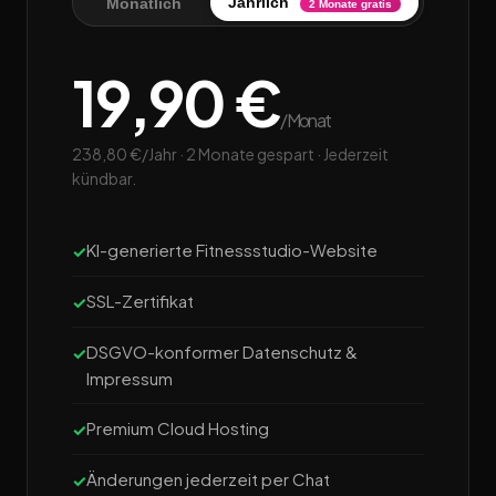
Jährlich
Monatlich
2 Monate gratis
19,90 €
/Monat
238,80 €/Jahr · 2 Monate gespart · Jederzeit
kündbar.
KI-generierte Fitnessstudio-Website
SSL-Zertifikat
DSGVO-konformer Datenschutz &
Impressum
Premium Cloud Hosting
Änderungen jederzeit per Chat