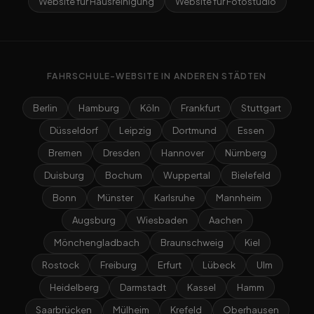
Website für Hausreinigung
Website für Fotostudio
FAHRSCHULE-WEBSITE IN ANDEREN STÄDTEN
Berlin
Hamburg
Köln
Frankfurt
Stuttgart
Düsseldorf
Leipzig
Dortmund
Essen
Bremen
Dresden
Hannover
Nürnberg
Duisburg
Bochum
Wuppertal
Bielefeld
Bonn
Münster
Karlsruhe
Mannheim
Augsburg
Wiesbaden
Aachen
Mönchengladbach
Braunschweig
Kiel
Rostock
Freiburg
Erfurt
Lübeck
Ulm
Heidelberg
Darmstadt
Kassel
Hamm
Saarbrücken
Mülheim
Krefeld
Oberhausen