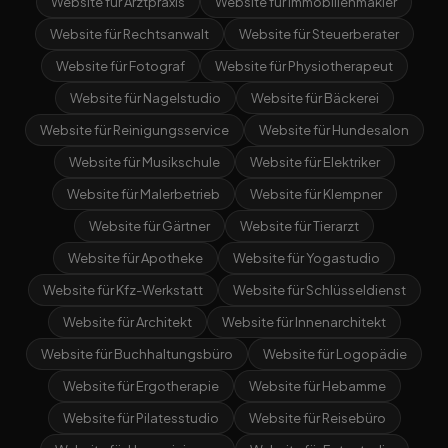
Website für Arztpraxis
Website für Immobilienmakler
Website für Rechtsanwalt
Website für Steuerberater
Website für Fotograf
Website für Physiotherapeut
Website für Nagelstudio
Website für Bäckerei
Website für Reinigungsservice
Website für Hundesalon
Website für Musikschule
Website für Elektriker
Website für Malerbetrieb
Website für Klempner
Website für Gärtner
Website für Tierarzt
Website für Apotheke
Website für Yogastudio
Website für Kfz-Werkstatt
Website für Schlüsseldienst
Website für Architekt
Website für Innenarchitekt
Website für Buchhaltungsbüro
Website für Logopädie
Website für Ergotherapie
Website für Hebamme
Website für Pilatesstudio
Website für Reisebüro