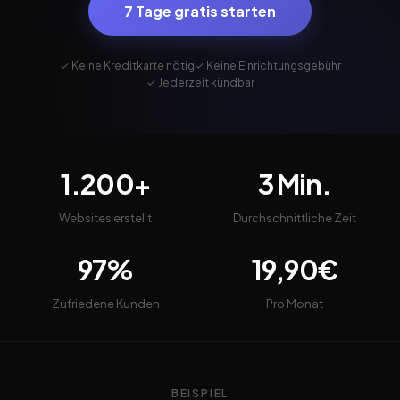
7 Tage gratis starten
✓ Keine Kreditkarte nötig
✓ Keine Einrichtungsgebühr
✓ Jederzeit kündbar
1.200+
3 Min.
Websites erstellt
Durchschnittliche Zeit
97%
19,90€
Zufriedene Kunden
Pro Monat
BEISPIEL