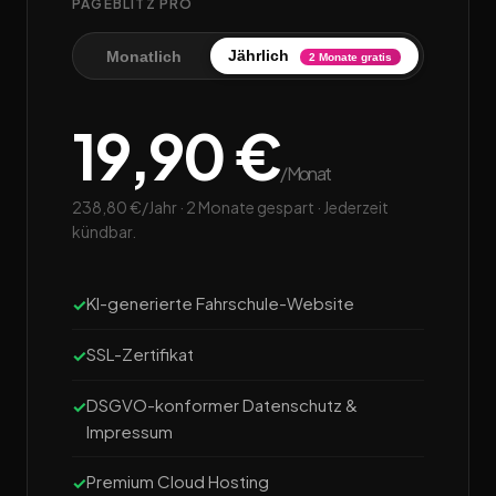
PAGEBLITZ PRO
Jährlich
Monatlich
2 Monate gratis
19,90 €
/Monat
238,80 €/Jahr · 2 Monate gespart · Jederzeit
kündbar.
KI-generierte Fahrschule-Website
SSL-Zertifikat
DSGVO-konformer Datenschutz &
Impressum
Premium Cloud Hosting