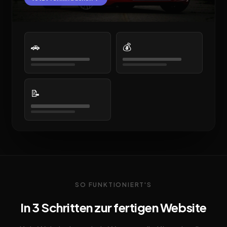
🚗
💰
📝
SO FUNKTIONIERT'S
In 3 Schritten zur fertigen Website