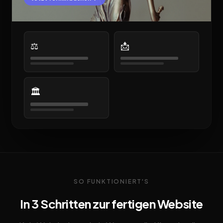
⚖️
📩
🏛️
SO FUNKTIONIERT'S
In 3 Schritten zur fertigen Website