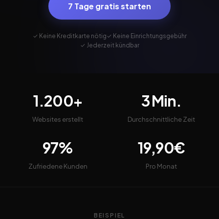
7 Tage gratis starten
✓ Keine Kreditkarte nötig
✓ Keine Einrichtungsgebühr
✓ Jederzeit kündbar
1.200+
3 Min.
Websites erstellt
Durchschnittliche Zeit
97%
19,90€
Zufriedene Kunden
Pro Monat
BEISPIEL