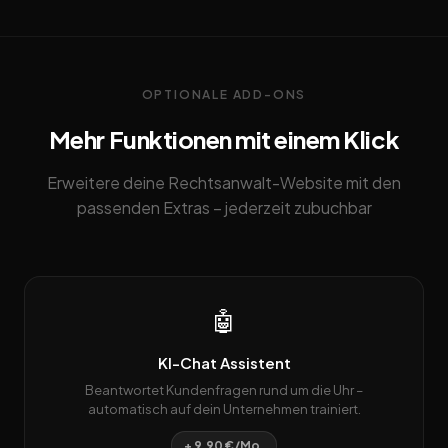
OPTIONALE ADD-ONS
Mehr Funktionen mit einem Klick
Erweitere deine Rechtsanwalt-Website mit den
passenden Extras – jederzeit zubuchbar
🤖
KI-Chat Assistent
Beantwortet Kundenfragen rund um die Uhr –
automatisch auf dein Unternehmen trainiert.
+ 9,90 €/Mo.