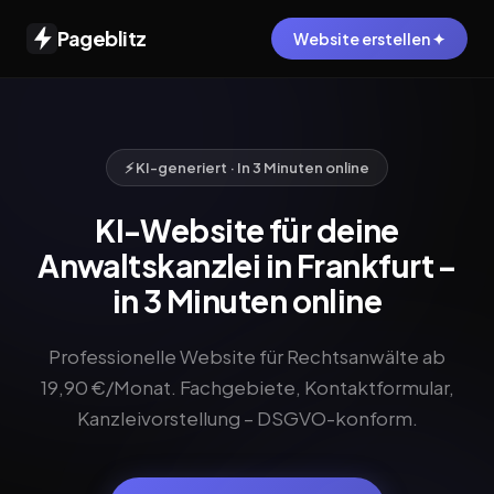
Pageblitz
Website erstellen ✦
⚡ KI-generiert · In 3 Minuten online
KI-Website für deine
Anwaltskanzlei in Frankfurt –
in 3 Minuten online
Professionelle Website für Rechtsanwälte ab
19,90 €/Monat. Fachgebiete, Kontaktformular,
Kanzleivorstellung – DSGVO-konform.