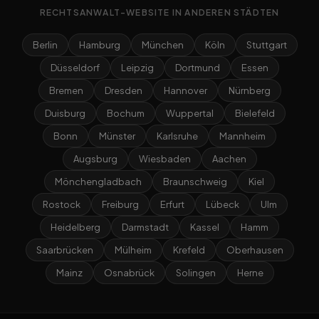
RECHTSANWALT-WEBSITE IN ANDEREN STÄDTEN
Berlin
Hamburg
München
Köln
Stuttgart
Düsseldorf
Leipzig
Dortmund
Essen
Bremen
Dresden
Hannover
Nürnberg
Duisburg
Bochum
Wuppertal
Bielefeld
Bonn
Münster
Karlsruhe
Mannheim
Augsburg
Wiesbaden
Aachen
Mönchengladbach
Braunschweig
Kiel
Rostock
Freiburg
Erfurt
Lübeck
Ulm
Heidelberg
Darmstadt
Kassel
Hamm
Saarbrücken
Mülheim
Krefeld
Oberhausen
Mainz
Osnabrück
Solingen
Herne