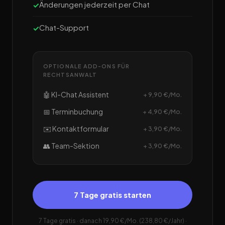
Änderungen jederzeit per Chat
Chat-Support
OPTIONALE ADD-ONS FÜR
RECHTSANWALT
🤖 KI-Chat Assistent
+ 9,90 €/Mo.
📅 Terminbuchung
+ 4,90 €/Mo.
✉️ Kontaktformular
+ 3,90 €/Mo.
👥 Team-Sektion
+ 3,90 €/Mo.
7 Tage gratis starten
7 Tage gratis · danach 19,90 €/Mo. (238,80 €/Jahr) ·