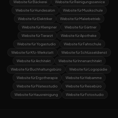
Website für Bäckerei
Website für Reinigungsservice
Website für Hundesalon
Website für Musikschule
Website für Elektriker
Website für Malerbetrieb
Website für Klempner
Website für Gärtner
Website für Tierarzt
Website für Apotheke
Website für Yogastudio
Website für Fahrschule
Website für Kfz-Werkstatt
Website für Schlüsseldienst
Website für Architekt
Website für Innenarchitekt
Website für Buchhaltungsbüro
Website für Logopädie
Website für Ergotherapie
Website für Hebamme
Website für Pilatesstudio
Website für Reisebüro
Website für Hausreinigung
Website für Fotostudio