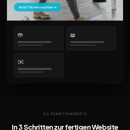
Jetzt Termin buchen →
🤲
📖
✉️
SO FUNKTIONIERT'S
In 3 Schritten zur fertigen Website