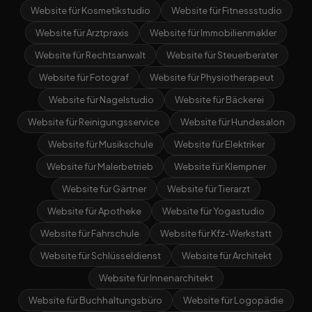
Website für Kosmetikstudio
Website für Fitnessstudio
Website für Arztpraxis
Website für Immobilienmakler
Website für Rechtsanwalt
Website für Steuerberater
Website für Fotograf
Website für Physiotherapeut
Website für Nagelstudio
Website für Bäckerei
Website für Reinigungsservice
Website für Hundesalon
Website für Musikschule
Website für Elektriker
Website für Malerbetrieb
Website für Klempner
Website für Gärtner
Website für Tierarzt
Website für Apotheke
Website für Yogastudio
Website für Fahrschule
Website für Kfz-Werkstatt
Website für Schlüsseldienst
Website für Architekt
Website für Innenarchitekt
Website für Buchhaltungsbüro
Website für Logopädie