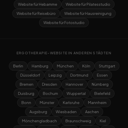
Website für Hebamme
Website für Pilatesstudio
Website für Reisebüro
Website für Hausreinigung
Website für Fotostudio
ERGOTHERAPIE-WEBSITE IN ANDEREN STÄDTEN
Berlin
Hamburg
München
Köln
Stuttgart
Düsseldorf
Leipzig
Dortmund
Essen
Bremen
Dresden
Hannover
Nürnberg
Duisburg
Bochum
Wuppertal
Bielefeld
Bonn
Münster
Karlsruhe
Mannheim
Augsburg
Wiesbaden
Aachen
Mönchengladbach
Braunschweig
Kiel