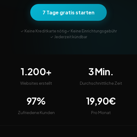
7 Tage gratis starten
✓ Keine Kreditkarte nötig
✓ Keine Einrichtungsgebühr
✓ Jederzeit kündbar
1.200+
3 Min.
Websites erstellt
Durchschnittliche Zeit
97%
19,90€
Zufriedene Kunden
Pro Monat