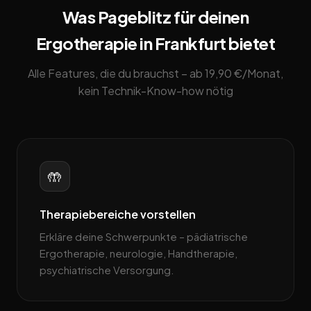
Was Pageblitz für deinen
Ergotherapie in Frankfurt bietet
Alle Features, die du brauchst – ab 19,90 €/Monat,
kein Technik-Know-how nötig
🤲
Therapiebereiche vorstellen
Erkläre deine Schwerpunkte – pädiatrische
Ergotherapie, neurologie, Handtherapie,
psychiatrische Versorgung.