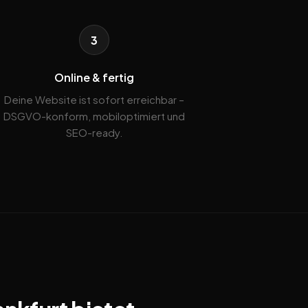
3
Online & fertig
Deine Website ist sofort erreichbar –
DSGVO-konform, mobiloptimiert und
SEO-ready.