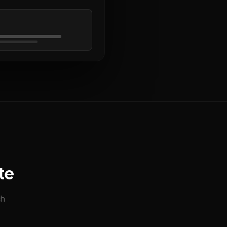
te
ch