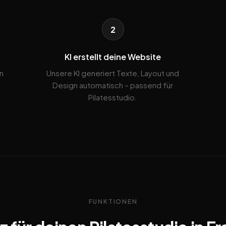
2
KI erstellt deine Website
n
Unsere KI generiert Texte, Layout und
Design automatisch – passend für
Pilatesstudio.
FUNKTIONEN