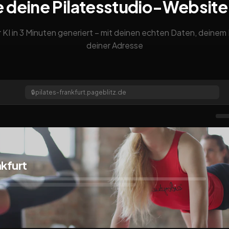
 deine Pilatesstudio-Websit
 KI in 3 Minuten generiert – mit deinen echten Daten, deine
deiner Adresse
🔒
pilates-frankfurt.pageblitz.de
nkfurt