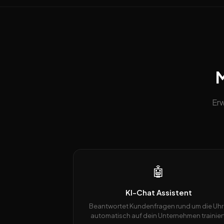
M
Erw
🤖
KI-Chat Assistent
Beantwortet Kundenfragen rund um die Uhr
automatisch auf dein Unternehmen trainiert