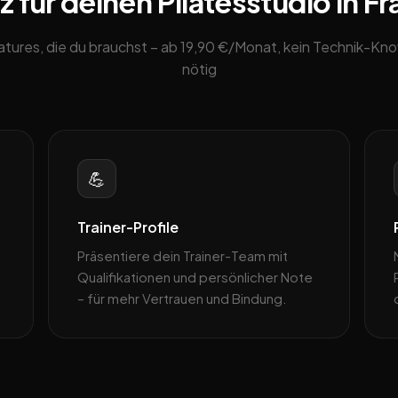
 für deinen Pilatesstudio in Fr
eatures, die du brauchst – ab 19,90 €/Monat, kein Technik-K
nötig
💪
Trainer-Profile
Präsentiere dein Trainer-Team mit
Qualifikationen und persönlicher Note
– für mehr Vertrauen und Bindung.