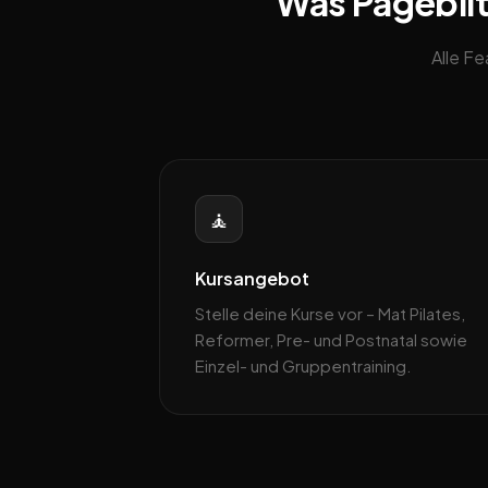
Was Pageblitz
Alle F
🧘
Kursangebot
Stelle deine Kurse vor – Mat Pilates,
Reformer, Pre- und Postnatal sowie
Einzel- und Gruppentraining.