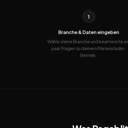
1
Branche & Daten eingeben
Wähle deine Branche und beantworte ei
paar Fragen zu deinem Pilatesstudio-
Betrieb.