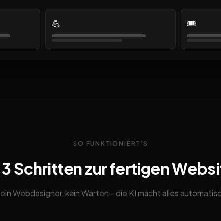
💪
🎟️
SO FUNKTIONIERT'S
n 3 Schritten zur fertigen Websi
ein Webdesigner, kein Warten – die KI macht alles automatis