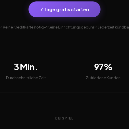
7 Tage gratis starten
✓ Keine Kreditkarte nötig
✓ Keine Einrichtungsgebühr
✓ Jederzeit kündba
3 Min.
97%
Durchschnittliche Zeit
Zufriedene Kunden
BEISPIEL