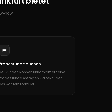
ankfurt bietet
now-how
🎟️
Probestunde buchen
Neukunden können unkompliziert eine
Probestunde anfragen – direkt über
das Kontaktformular.