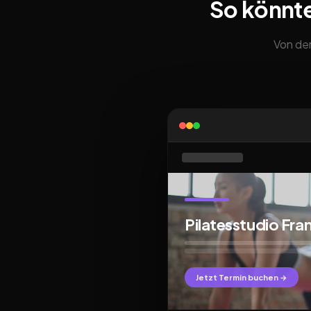
So könnte
Von der
Pilatesstudio Fra
Jetzt Termin buchen →