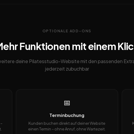
OPTIONALE ADD-ONS
ehr Funktionen mit einem Kli
eitere deine Pilatesstudio-Website mit den passenden Extr
jederzeit zubuchbar
📅
Terminbuchung
 –
Kunden buchen direkt auf deiner Website
.
einen Termin – ohne Anruf, ohne Wartezeit.