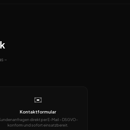
ck
as –
✉️
Kontaktformular
Kundenanfragen direkt per E-Mail – DSGVO-
konform und sofort einsatzbereit.