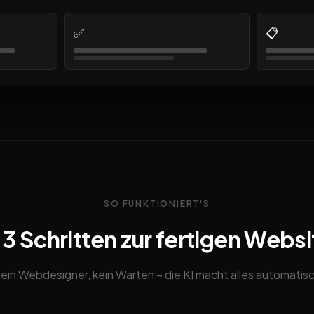
✅
📋
SO FUNKTIONIERT'S
n 3 Schritten zur fertigen Websi
ein Webdesigner, kein Warten – die KI macht alles automatis