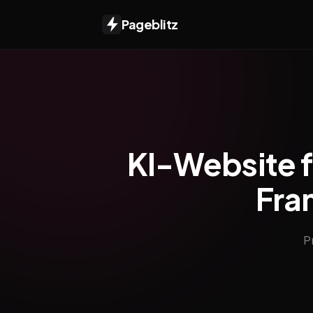
Pageblitz
KI-Website f
Fran
P