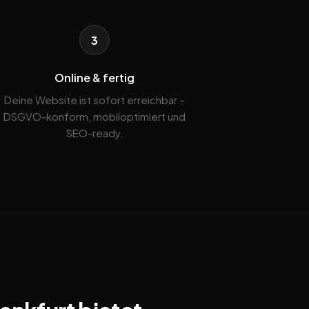
3
Online & fertig
Deine Website ist sofort erreichbar –
DSGVO-konform, mobiloptimiert und
SEO-ready.