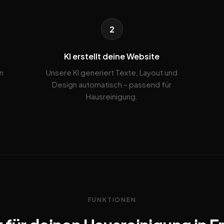
2
KI erstellt deine Website
n
Unsere KI generiert Texte, Layout und
Design automatisch – passend für
Hausreinigung.
FUNKTIONEN