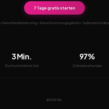
7 Tage gratis starten
✓ Keine Kreditkarte nötig
✓ Keine Einrichtungsgebühr
✓ Jederzeit kündba
3 Min.
97%
Durchschnittliche Zeit
Zufriedene Kunden
BEISPIEL