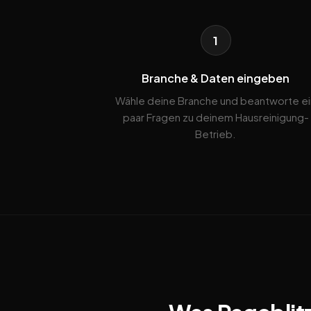
1
Branche & Daten eingeben
Wähle deine Branche und beantworte ei
paar Fragen zu deinem Hausreinigung-
Betrieb.