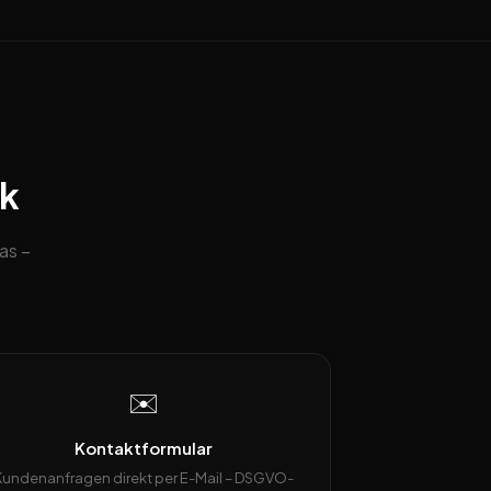
ck
as –
✉️
Kontaktformular
Kundenanfragen direkt per E-Mail – DSGVO-