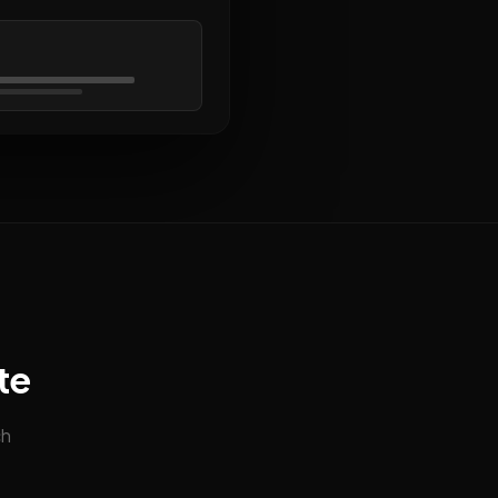
te
ch