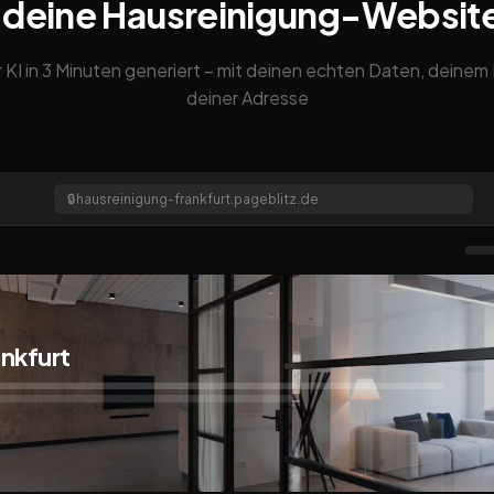
 deine Hausreinigung-Websit
 KI in 3 Minuten generiert – mit deinen echten Daten, deine
deiner Adresse
🔒
hausreinigung-frankfurt.pageblitz.de
nkfurt