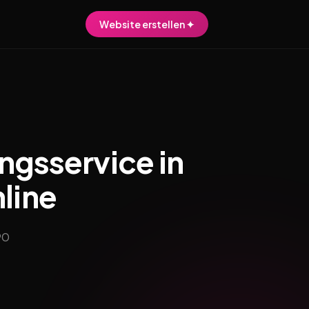
Website erstellen ✦
ngsservice in
nline
90