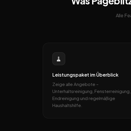
Was Pageblitz
Alle F
🧹
Leistungspaket im Überblick
Zeige alle Angebote –
Unterhaltsreinigung, Fensterreinigung,
Endreinigung und regelmäßige
Haushaltshilfe.