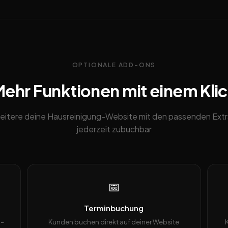
OPTIONALE ADD-ONS
ehr Funktionen mit einem Kli
eitere deine Hausreinigung-Website mit den passenden Extr
jederzeit zubuchbar
📅
Terminbuchung
 –
Kunden buchen direkt auf deiner Website