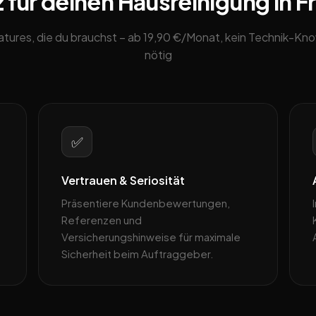
 für deinen Hausreinigung in Fr
eatures, die du brauchst – ab 19,90 €/Monat, kein Technik-K
nötig
✅
Vertrauen & Seriosität
Präsentiere Kundenbewertungen,
Referenzen und
Versicherungshinweise für maximale
Sicherheit beim Auftraggeber.