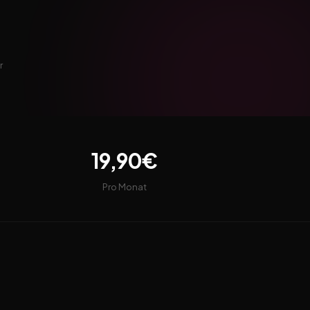
r
19,90€
Pro Monat