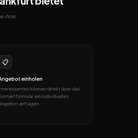
ankfurt bietet
now-how
📋
Angebot einholen
Interessenten können direkt über das
Kontaktformular ein individuelles
Angebot anfragen.