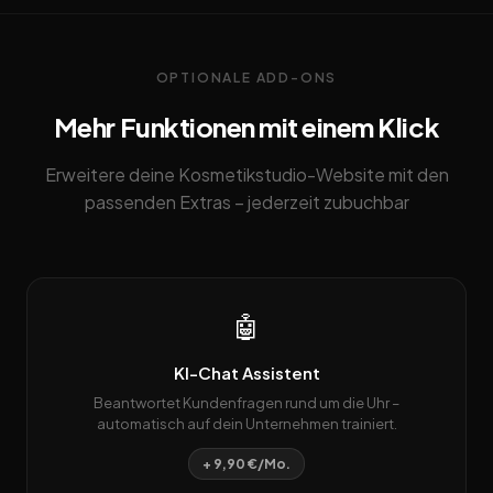
OPTIONALE ADD-ONS
Mehr Funktionen mit einem Klick
Erweitere deine Kosmetikstudio-Website mit den
passenden Extras – jederzeit zubuchbar
🤖
KI-Chat Assistent
Beantwortet Kundenfragen rund um die Uhr –
automatisch auf dein Unternehmen trainiert.
+ 9,90 €/Mo.