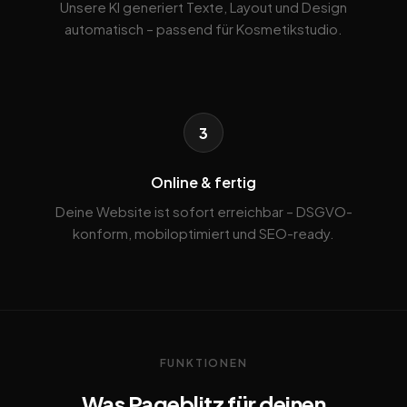
Unsere KI generiert Texte, Layout und Design
automatisch – passend für Kosmetikstudio.
3
Online & fertig
Deine Website ist sofort erreichbar – DSGVO-
konform, mobiloptimiert und SEO-ready.
FUNKTIONEN
Was Pageblitz für deinen