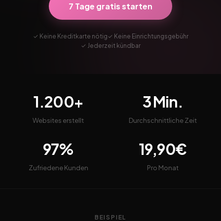
7 Tage gratis starten
✓ Keine Kreditkarte nötig
✓ Keine Einrichtungsgebühr
✓ Jederzeit kündbar
1.200+
3 Min.
Websites erstellt
Durchschnittliche Zeit
97%
19,90€
Zufriedene Kunden
Pro Monat
BEISPIEL