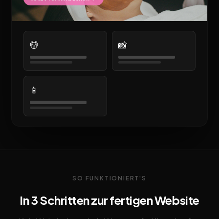
💆
📸
📱
SO FUNKTIONIERT'S
In 3 Schritten zur fertigen Website