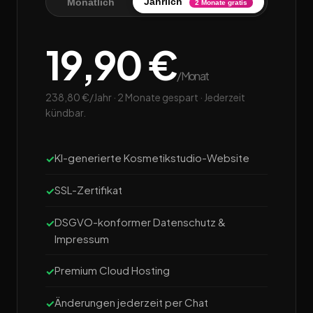
Jährlich
Monatlich
2 Monate gratis
19,90 €
/Monat
238,80 €/Jahr · 2 Monate gespart · Jederzeit
kündbar.
KI-generierte Kosmetikstudio-Website
SSL-Zertifikat
DSGVO-konformer Datenschutz &
Impressum
Premium Cloud Hosting
Änderungen jederzeit per Chat