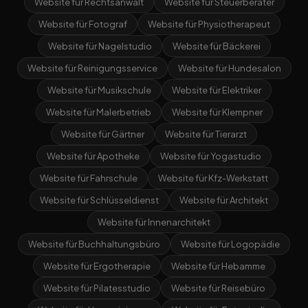
Website für Rechtsanwalt
Website für Steuerberater
Website für Fotograf
Website für Physiotherapeut
Website für Nagelstudio
Website für Bäckerei
Website für Reinigungsservice
Website für Hundesalon
Website für Musikschule
Website für Elektriker
Website für Malerbetrieb
Website für Klempner
Website für Gärtner
Website für Tierarzt
Website für Apotheke
Website für Yogastudio
Website für Fahrschule
Website für Kfz-Werkstatt
Website für Schlüsseldienst
Website für Architekt
Website für Innenarchitekt
Website für Buchhaltungsbüro
Website für Logopädie
Website für Ergotherapie
Website für Hebamme
Website für Pilatesstudio
Website für Reisebüro