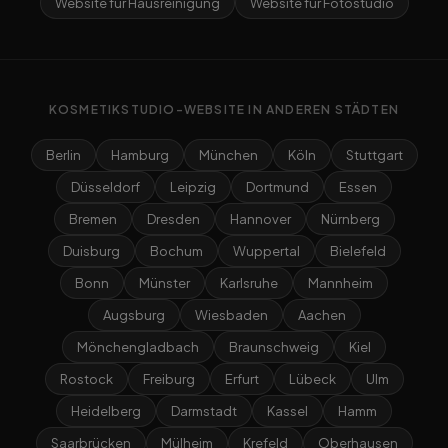
Website für Hausreinigung
Website für Fotostudio
KOSMETIKSTUDIO-WEBSITE IN ANDEREN STÄDTEN
Berlin
Hamburg
München
Köln
Stuttgart
Düsseldorf
Leipzig
Dortmund
Essen
Bremen
Dresden
Hannover
Nürnberg
Duisburg
Bochum
Wuppertal
Bielefeld
Bonn
Münster
Karlsruhe
Mannheim
Augsburg
Wiesbaden
Aachen
Mönchengladbach
Braunschweig
Kiel
Rostock
Freiburg
Erfurt
Lübeck
Ulm
Heidelberg
Darmstadt
Kassel
Hamm
Saarbrücken
Mülheim
Krefeld
Oberhausen