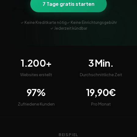
7 Tage gratis starten
✓ Keine Kreditkarte nötig
✓ Keine Einrichtungsgebühr
✓ Jederzeit kündbar
1.200+
3 Min.
Websites erstellt
Durchschnittliche Zeit
97%
19,90€
Zufriedene Kunden
Pro Monat
BEISPIEL