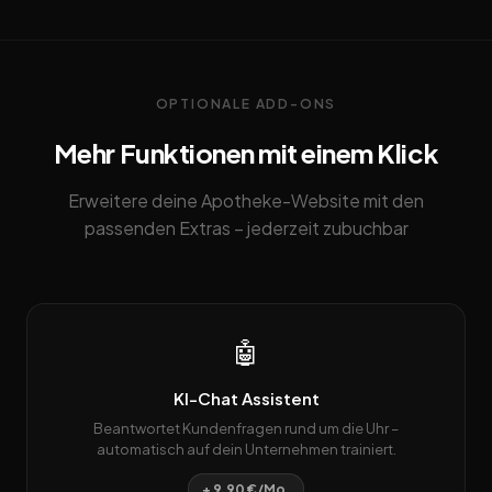
OPTIONALE ADD-ONS
Mehr Funktionen mit einem Klick
Erweitere deine Apotheke-Website mit den
passenden Extras – jederzeit zubuchbar
🤖
KI-Chat Assistent
Beantwortet Kundenfragen rund um die Uhr –
automatisch auf dein Unternehmen trainiert.
+ 9,90 €/Mo.