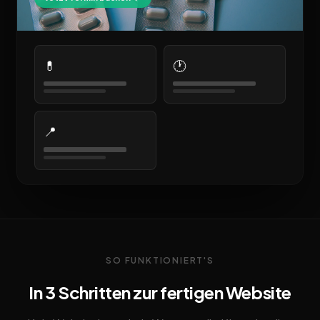
💊
🕐
📍
SO FUNKTIONIERT'S
In 3 Schritten zur fertigen Website