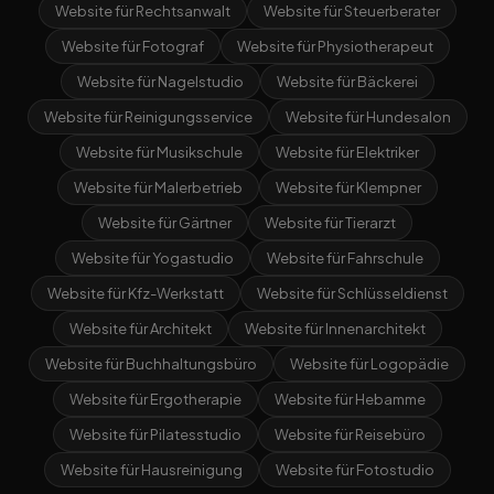
Website für Rechtsanwalt
Website für Steuerberater
Website für Fotograf
Website für Physiotherapeut
Website für Nagelstudio
Website für Bäckerei
Website für Reinigungsservice
Website für Hundesalon
Website für Musikschule
Website für Elektriker
Website für Malerbetrieb
Website für Klempner
Website für Gärtner
Website für Tierarzt
Website für Yogastudio
Website für Fahrschule
Website für Kfz-Werkstatt
Website für Schlüsseldienst
Website für Architekt
Website für Innenarchitekt
Website für Buchhaltungsbüro
Website für Logopädie
Website für Ergotherapie
Website für Hebamme
Website für Pilatesstudio
Website für Reisebüro
Website für Hausreinigung
Website für Fotostudio