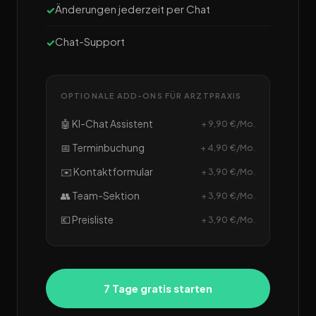
Änderungen jederzeit per Chat
Chat-Support
OPTIONALE ADD-ONS FÜR ARZTPRAXIS
🤖 KI-Chat Assistent
+ 9,90 €/Mo.
📅 Terminbuchung
+ 4,90 €/Mo.
✉️ Kontaktformular
+ 3,90 €/Mo.
👥 Team-Sektion
+ 3,90 €/Mo.
💶 Preisliste
+ 3,90 €/Mo.
7 Tage gratis starten