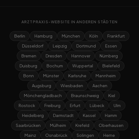
ARZTPRAXIS-WEBSITE IN ANDEREN STÄDTEN
Berlin
Hamburg
München
Köln
Frankfurt
Düsseldorf
Leipzig
Dortmund
Essen
Bremen
Dresden
Hannover
Nürnberg
Duisburg
Bochum
Wuppertal
Bielefeld
Bonn
Münster
Karlsruhe
Mannheim
Augsburg
Wiesbaden
Aachen
Mönchengladbach
Braunschweig
Kiel
Rostock
Freiburg
Erfurt
Lübeck
Ulm
Heidelberg
Darmstadt
Kassel
Hamm
Saarbrücken
Mülheim
Krefeld
Oberhausen
Mainz
Osnabrück
Solingen
Herne