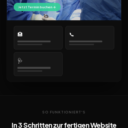
Jetzt Termin buchen →
🏥
📞
🩺
SO FUNKTIONIERT'S
In 3 Schritten zur fertigen Website