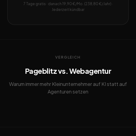
7 Tage gratis · danach 19,90 €/Mo. (238,80 €/Jahr) ·
Jederzeit kündbar
VERGLEICH
Pageblitz vs. Webagentur
Warum immer mehr Kleinunternehmer auf KI statt auf
Agenturen setzen