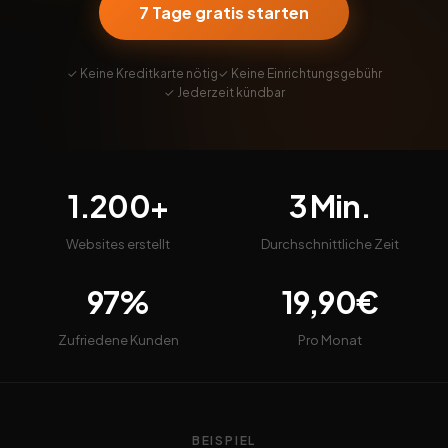
7 Tage gratis starten
✓ Keine Kreditkarte nötig
✓ Keine Einrichtungsgebühr
✓ Jederzeit kündbar
1.200+
3 Min.
Websites erstellt
Durchschnittliche Zeit
97%
19,90€
Zufriedene Kunden
Pro Monat
BEISPIEL