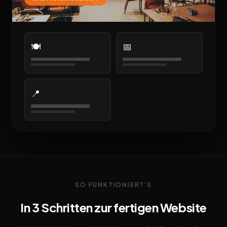
🍽️
📅
📍
SO FUNKTIONIERT'S
In 3 Schritten zur fertigen Website