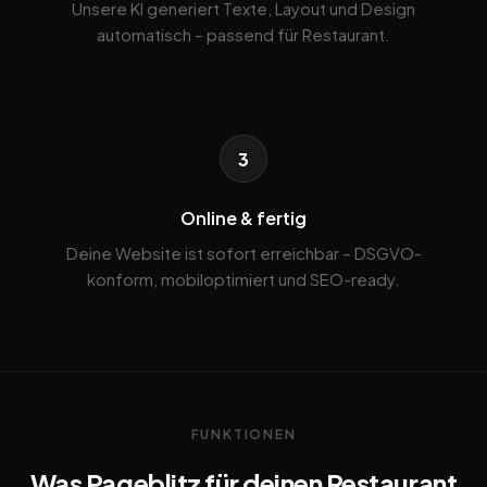
Unsere KI generiert Texte, Layout und Design
automatisch – passend für Restaurant.
3
Online & fertig
Deine Website ist sofort erreichbar – DSGVO-
konform, mobiloptimiert und SEO-ready.
FUNKTIONEN
Was Pageblitz für deinen Restaurant