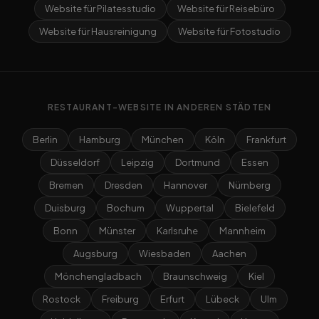
Website für Pilatesstudio
Website für Reisebüro
Website für Hausreinigung
Website für Fotostudio
RESTAURANT-WEBSITE IN ANDEREN STÄDTEN
Berlin
Hamburg
München
Köln
Frankfurt
Düsseldorf
Leipzig
Dortmund
Essen
Bremen
Dresden
Hannover
Nürnberg
Duisburg
Bochum
Wuppertal
Bielefeld
Bonn
Münster
Karlsruhe
Mannheim
Augsburg
Wiesbaden
Aachen
Mönchengladbach
Braunschweig
Kiel
Rostock
Freiburg
Erfurt
Lübeck
Ulm