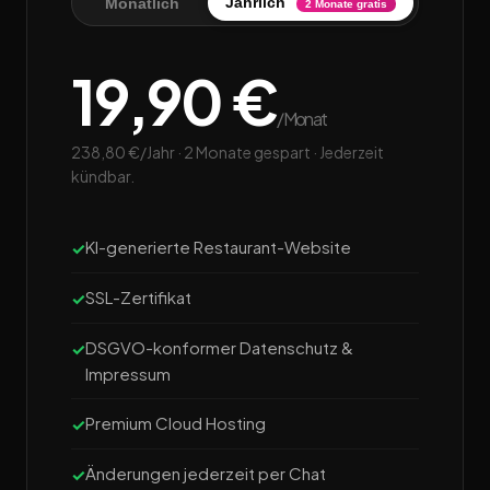
Jährlich
Monatlich
2 Monate gratis
19,90 €
/Monat
238,80 €/Jahr · 2 Monate gespart · Jederzeit
kündbar.
KI-generierte Restaurant-Website
SSL-Zertifikat
DSGVO-konformer Datenschutz &
Impressum
Premium Cloud Hosting
Änderungen jederzeit per Chat