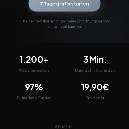
7 Tage gratis starten
✓ Keine Kreditkarte nötig
✓ Keine Einrichtungsgebühr
✓ Jederzeit kündbar
1.200+
3 Min.
Websites erstellt
Durchschnittliche Zeit
97%
19,90€
Zufriedene Kunden
Pro Monat
BEISPIEL