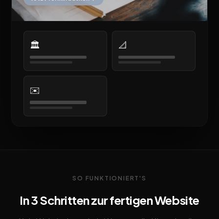
🏛️
📐
✉️
SO FUNKTIONIERT'S
In 3 Schritten zur fertigen Website