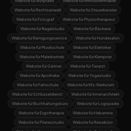
Website für Arztpraxis
Website für Immobilienmakler
Website für Rechtsanwalt
Website für Steuerberater
Website für Fotograf
Website für Physiotherapeut
Website für Nagelstudio
Website für Bäckerei
Website für Reinigungsservice
Website für Hundesalon
Website für Musikschule
Website für Elektriker
Website für Malerbetrieb
Website für Klempner
Website für Gärtner
Website für Tierarzt
Website für Apotheke
Website für Yogastudio
Website für Fahrschule
Website für Kfz-Werkstatt
Website für Schlüsseldienst
Website für Innenarchitekt
Website für Buchhaltungsbüro
Website für Logopädie
Website für Ergotherapie
Website für Hebamme
Website für Pilatesstudio
Website für Reisebüro