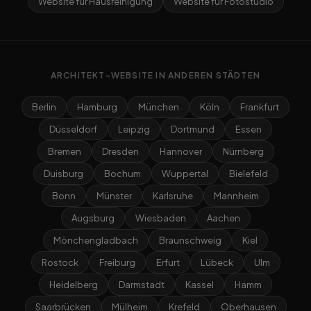
Website für Hausreinigung
Website für Fotostudio
ARCHITEKT-WEBSITE IN ANDEREN STÄDTEN
Berlin
Hamburg
München
Köln
Frankfurt
Düsseldorf
Leipzig
Dortmund
Essen
Bremen
Dresden
Hannover
Nürnberg
Duisburg
Bochum
Wuppertal
Bielefeld
Bonn
Münster
Karlsruhe
Mannheim
Augsburg
Wiesbaden
Aachen
Mönchengladbach
Braunschweig
Kiel
Rostock
Freiburg
Erfurt
Lübeck
Ulm
Heidelberg
Darmstadt
Kassel
Hamm
Saarbrücken
Mülheim
Krefeld
Oberhausen