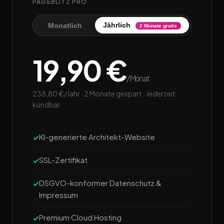
PAGEBLITZ PRO
Jährlich
Monatlich
2 Monate gratis
19,90 €
/Monat
238,80 €/Jahr · 2 Monate gespart · Jederzeit
kündbar.
KI-generierte Architekt-Website
SSL-Zertifikat
DSGVO-konformer Datenschutz &
Impressum
Premium Cloud Hosting