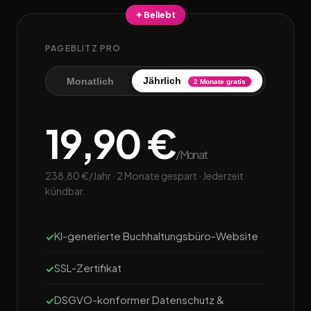
✦ Beliebt
PAGEBLITZ PRO
Jährlich
Monatlich
2 Monate gratis
19,90 €
/Monat
238,80 €/Jahr · 2 Monate gespart · Jederzeit
kündbar.
KI-generierte Buchhaltungsbüro-Website
SSL-Zertifikat
DSGVO-konformer Datenschutz &