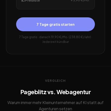
💶 Preisliste
+ 3,90 €/Mo.
7 Tage gratis starten
7 Tage gratis · danach 19,90 €/Mo. (238,80 €/Jahr) ·
Jederzeit kündbar
VERGLEICH
Pageblitz vs. Webagentur
Warum immer mehr Kleinunternehmer auf KI statt auf
Agenturen setzen