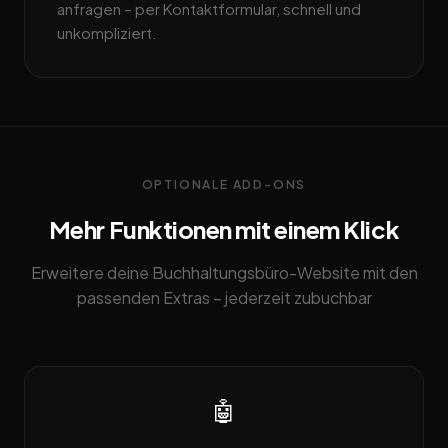
anfragen – per Kontaktformular, schnell und
unkompliziert.
OPTIONALE ADD-ONS
Mehr Funktionen mit einem Klick
Erweitere deine Buchhaltungsbüro-Website mit den
passenden Extras – jederzeit zubuchbar
🤖