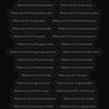
Website für Handwerker
Website für Zahnarzt
Website für Kosmetikstudio
Website für Fitnessstudio
Website für Arztpraxis
Website für Immobilienmakler
Website für Rechtsanwalt
Website für Steuerberater
Website für Fotograf
Website für Physiotherapeut
Website für Nagelstudio
Website für Bäckerei
Website für Reinigungsservice
Website für Hundesalon
Website für Musikschule
Website für Elektriker
Website für Malerbetrieb
Website für Klempner
Website für Gärtner
Website für Tierarzt
Website für Apotheke
Website für Yogastudio
Website für Fahrschule
Website für Kfz-Werkstatt
Website für Schlüsseldienst
Website für Architekt
Website für Innenarchitekt
Website für Logopädie