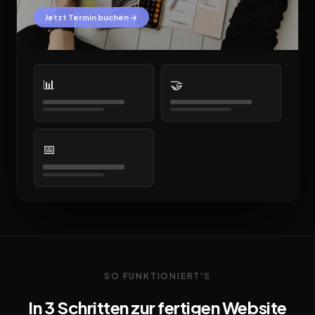
Jetzt Termin buchen →
📊
🤝
📅
SO FUNKTIONIERT'S
In 3 Schritten zur fertigen Website