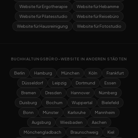
Website für Ergotherapie
Website für Hebamme
Website für Pilatesstudio
Website für Reisebüro
Website für Hausreinigung
Website für Fotostudio
BUCHHALTUNGSBÜRO-WEBSITE IN ANDEREN STÄDTEN
Berlin
Hamburg
München
Köln
Frankfurt
Düsseldorf
Leipzig
Dortmund
Essen
Bremen
Dresden
Hannover
Nürnberg
Duisburg
Bochum
Wuppertal
Bielefeld
Bonn
Münster
Karlsruhe
Mannheim
Augsburg
Wiesbaden
Aachen
Mönchengladbach
Braunschweig
Kiel