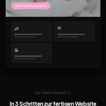
Jetzt Termin buchen →
👶
💛
📝
SO FUNKTIONIERT'S
In 3 Schritten zur fertigen Website