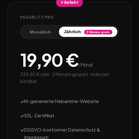
✦ Beliebt
PAGEBLITZ PRO
Jährlich
Monatlich
2 Monate gratis
19,90 €
/Monat
238,80 €/Jahr · 2 Monate gespart · Jederzeit
kündbar.
KI-generierte Hebamme-Website
SSL-Zertifikat
DSGVO-konformer Datenschutz &
Impressum