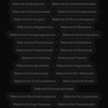
Website für Arztpraxis
Website für Immobilienmakler
Website für Rechtsanwalt
Website für Steuerberater
Website für Fotograf
Website für Physiotherapeut
Website für Nagelstudio
Website für Bäckerei
Website für Reinigungsservice
Website für Hundesalon
Website für Musikschule
Website für Elektriker
Website für Malerbetrieb
Website für Klempner
Website für Gärtner
Website für Tierarzt
Website für Apotheke
Website für Yogastudio
Website für Fahrschule
Website für Kfz-Werkstatt
Website für Schlüsseldienst
Website für Architekt
Website für Innenarchitekt
Website für Buchhaltungsbüro
Website für Logopädie
Website für Ergotherapie
Website für Pilatesstudio