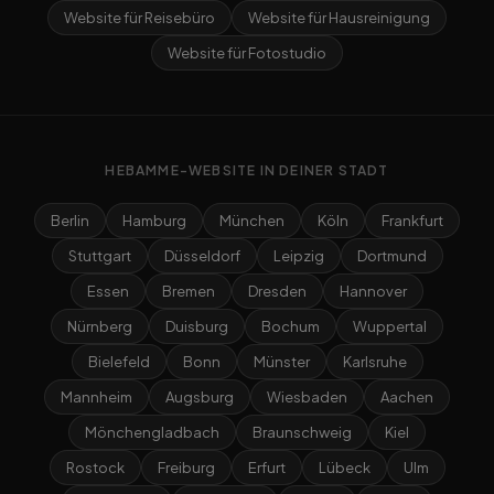
Website für Reisebüro
Website für Hausreinigung
Website für Fotostudio
HEBAMME-WEBSITE IN DEINER STADT
Berlin
Hamburg
München
Köln
Frankfurt
Stuttgart
Düsseldorf
Leipzig
Dortmund
Essen
Bremen
Dresden
Hannover
Nürnberg
Duisburg
Bochum
Wuppertal
Bielefeld
Bonn
Münster
Karlsruhe
Mannheim
Augsburg
Wiesbaden
Aachen
Mönchengladbach
Braunschweig
Kiel
Rostock
Freiburg
Erfurt
Lübeck
Ulm