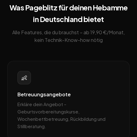
Was Pageblitz für deinen Hebamme
in Deutschland bietet
Alle Features, die du brauchst – ab 19,90 €/Monat,
kein Technik-Know-how nötig
👶
Betreuungsangebote
Erkläre dein Angebot –
Geburtsvorbereitungskurse,
Wochenbettbetreuung, Rückbildung und
Stillberatung.