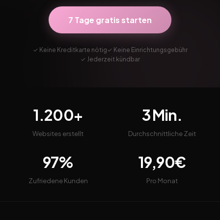
7 Tage gratis starten
✓ Keine Kreditkarte nötig
✓ Keine Einrichtungsgebühr
✓ Jederzeit kündbar
1.200+
3 Min.
Websites erstellt
Durchschnittliche Zeit
97%
19,90€
Zufriedene Kunden
Pro Monat