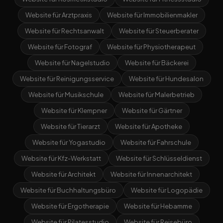
Website für Arztpraxis
Website für Immobilienmakler
Website für Rechtsanwalt
Website für Steuerberater
Website für Fotograf
Website für Physiotherapeut
Website für Nagelstudio
Website für Bäckerei
Website für Reinigungsservice
Website für Hundesalon
Website für Musikschule
Website für Malerbetrieb
Website für Klempner
Website für Gärtner
Website für Tierarzt
Website für Apotheke
Website für Yogastudio
Website für Fahrschule
Website für Kfz-Werkstatt
Website für Schlüsseldienst
Website für Architekt
Website für Innenarchitekt
Website für Buchhaltungsbüro
Website für Logopädie
Website für Ergotherapie
Website für Hebamme
Website für Pilatesstudio
Website für Reisebüro