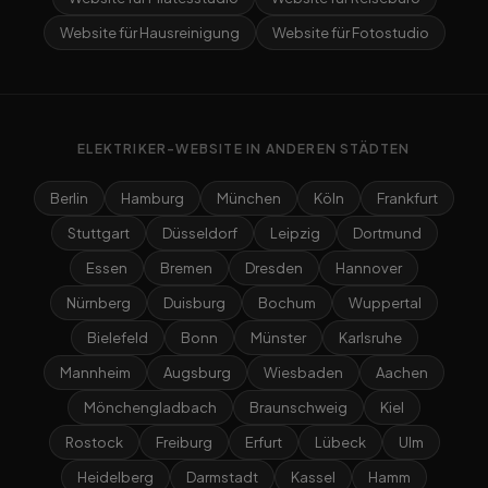
Website für Hausreinigung
Website für Fotostudio
ELEKTRIKER-WEBSITE IN ANDEREN STÄDTEN
Berlin
Hamburg
München
Köln
Frankfurt
Stuttgart
Düsseldorf
Leipzig
Dortmund
Essen
Bremen
Dresden
Hannover
Nürnberg
Duisburg
Bochum
Wuppertal
Bielefeld
Bonn
Münster
Karlsruhe
Mannheim
Augsburg
Wiesbaden
Aachen
Mönchengladbach
Braunschweig
Kiel
Rostock
Freiburg
Erfurt
Lübeck
Ulm
Heidelberg
Darmstadt
Kassel
Hamm