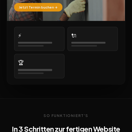
Jetzt Termin buchen →
⚡
🔌
🏆
SO FUNKTIONIERT'S
In 3 Schritten zur fertigen Website