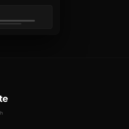
te
ch