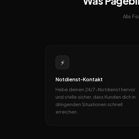
Was Pageblit
Alle F
⚡
Notdienst-Kontakt
Hebe deinen 24/7-Notdienst hervor
und stelle sicher, dass Kunden dich in
dringenden Situationen schnell
erreichen.