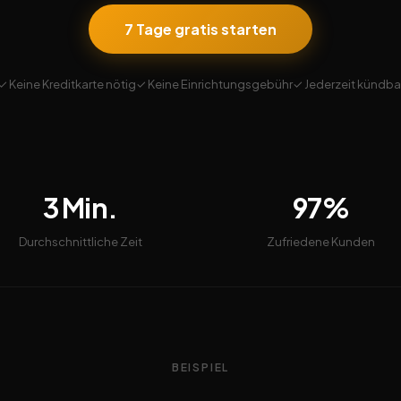
7 Tage gratis starten
✓ Keine Kreditkarte nötig
✓ Keine Einrichtungsgebühr
✓ Jederzeit kündba
3 Min.
97%
Durchschnittliche Zeit
Zufriedene Kunden
BEISPIEL