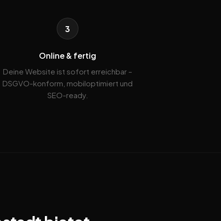
3
Online & fertig
Deine Website ist sofort erreichbar –
DSGVO-konform, mobiloptimiert und
SEO-ready.