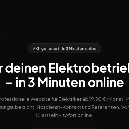
⚡ KI-generiert · In 3 Minuten online
r deinen Elektrobetrie
– in 3 Minuten online
rofessionelle Website für Elektriker ab 19,90 €/Monat. M
tungsübersicht, Notdienst-Kontakt und Referenzen. Vo
KI erstellt – sofort online.