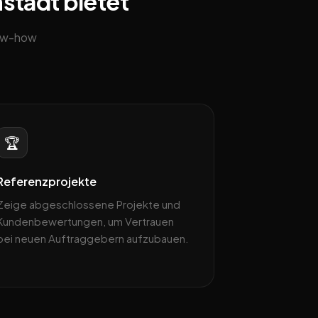
mstadt bietet
now-how
🏆
Referenzprojekte
Zeige abgeschlossene Projekte und
Kundenbewertungen, um Vertrauen
bei neuen Auftraggebern aufzubauen.