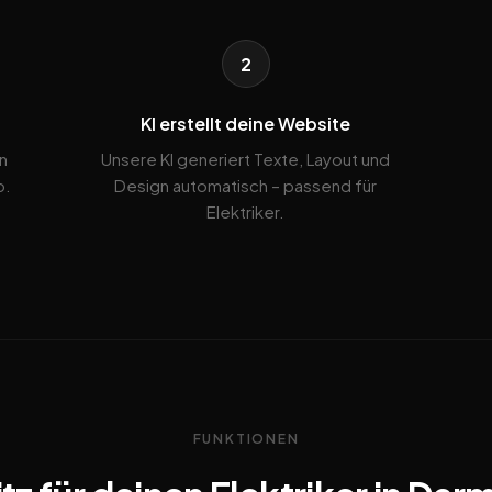
2
KI erstellt deine Website
n
Unsere KI generiert Texte, Layout und
b.
Design automatisch – passend für
Elektriker.
FUNKTIONEN