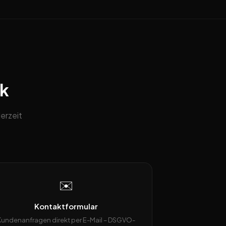
ck
erzeit
✉️
Kontaktformular
Kundenanfragen direkt per E-Mail – DSGVO-