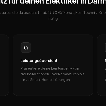
z für deinen Elektriker in Dar
eatures, die du brauchst – ab 19,90 €/Monat, kein Technik-K
nötig
🔌
Leistungsübersicht
Präsentiere deine Leistungen – von
Neuinstallationen über Reparaturen bis
hin zu Smart-Home-Lösungen.