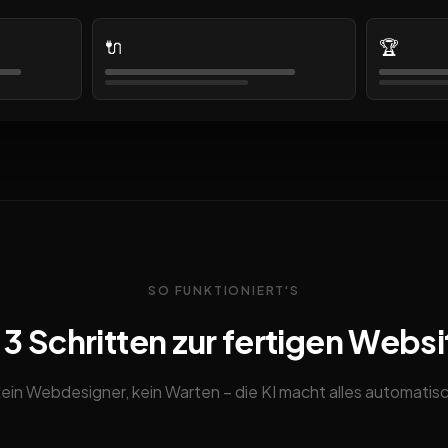
🔌
🏆
SO FUNKTIONIERT'S
n 3 Schritten zur fertigen Websi
ein Webdesigner, kein Warten – die KI macht alles automatis