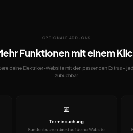
OPTIONALE ADD-ONS
ehr Funktionen mit einem Kli
tere deine Elektriker-Website mit den passenden Extras – jed
zubuchbar
📅
Terminbuchung
 –
Kunden buchen direkt auf deiner Website