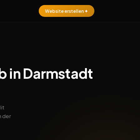
Website erstellen ✦
b in Darmstadt
it
n der