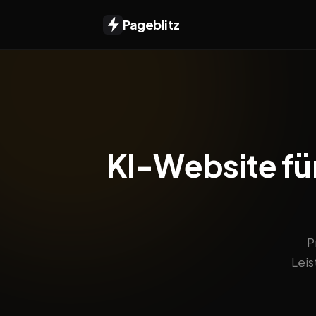
Pageblitz
KI-Website fü
P
Leis