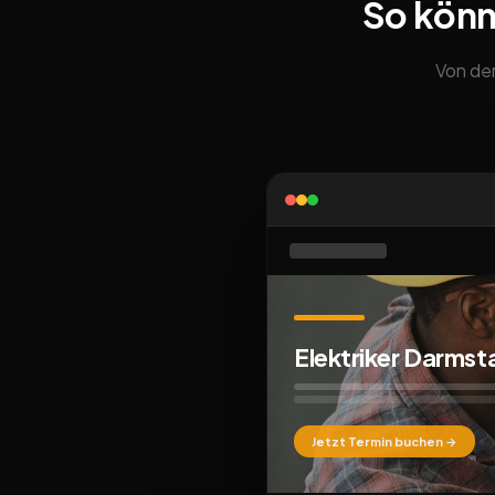
So könn
Von der
Elektriker Darmst
Jetzt Termin buchen →