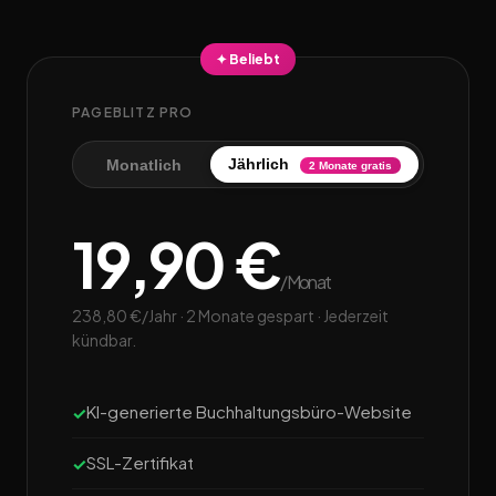
✦ Beliebt
PAGEBLITZ PRO
Jährlich
Monatlich
2 Monate gratis
19,90 €
/Monat
238,80 €/Jahr · 2 Monate gespart · Jederzeit
kündbar.
KI-generierte Buchhaltungsbüro-Website
SSL-Zertifikat