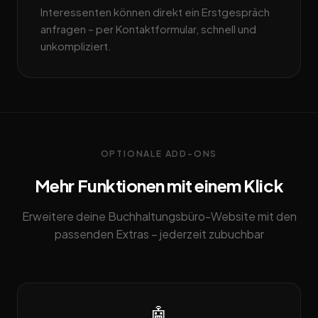
Interessenten können direkt ein Erstgespräch
anfragen – per Kontaktformular, schnell und
unkompliziert.
OPTIONALE ADD-ONS
Mehr Funktionen mit einem Klick
Erweitere deine Buchhaltungsbüro-Website mit den
passenden Extras – jederzeit zubuchbar
🤖