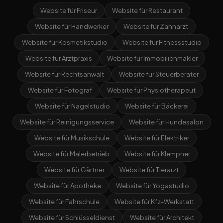
Website für Friseur
Website für Restaurant
Website für Handwerker
Website für Zahnarzt
Website für Kosmetikstudio
Website für Fitnessstudio
Website für Arztpraxis
Website für Immobilienmakler
Website für Rechtsanwalt
Website für Steuerberater
Website für Fotograf
Website für Physiotherapeut
Website für Nagelstudio
Website für Bäckerei
Website für Reinigungsservice
Website für Hundesalon
Website für Musikschule
Website für Elektriker
Website für Malerbetrieb
Website für Klempner
Website für Gärtner
Website für Tierarzt
Website für Apotheke
Website für Yogastudio
Website für Fahrschule
Website für Kfz-Werkstatt
Website für Schlüsseldienst
Website für Architekt