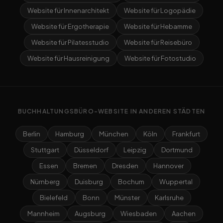
Website für Innenarchitekt
Website für Logopädie
Website für Ergotherapie
Website für Hebamme
Website für Pilatesstudio
Website für Reisebüro
Website für Hausreinigung
Website für Fotostudio
BUCHHALTUNGSBÜRO-WEBSITE IN ANDEREN STÄDTEN
Berlin
Hamburg
München
Köln
Frankfurt
Stuttgart
Düsseldorf
Leipzig
Dortmund
Essen
Bremen
Dresden
Hannover
Nürnberg
Duisburg
Bochum
Wuppertal
Bielefeld
Bonn
Münster
Karlsruhe
Mannheim
Augsburg
Wiesbaden
Aachen