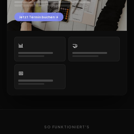
Jetzt Termin buchen →
📊
🤝
📅
SO FUNKTIONIERT'S