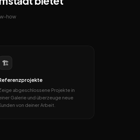
rmstadt bietet
now-how
🏗️
Referenzprojekte
Zeige abgeschlossene Projekte in
einer Galerie und überzeuge neue
Kunden von deiner Arbeit.