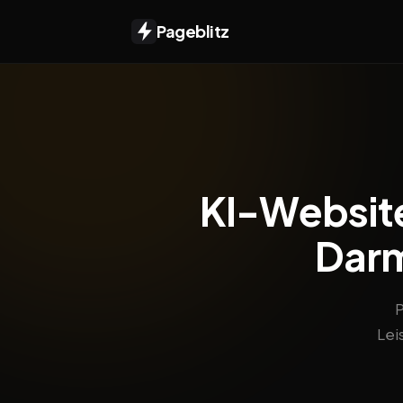
Pageblitz
KI-Website
Darm
P
Lei