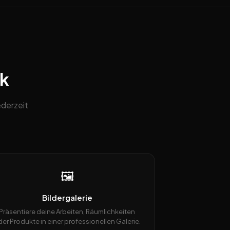
ck
derzeit
🖼️
Bildergalerie
Präsentiere deine Arbeiten, Räumlichkeiten
er Produkte in einer professionellen Galerie.