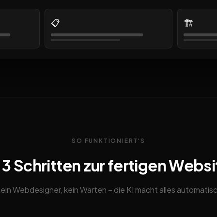
📋
🏗️
SO FUNKTIONIERT'S
n 3 Schritten zur fertigen Websi
ein Webdesigner, kein Warten – die KI macht alles automatis