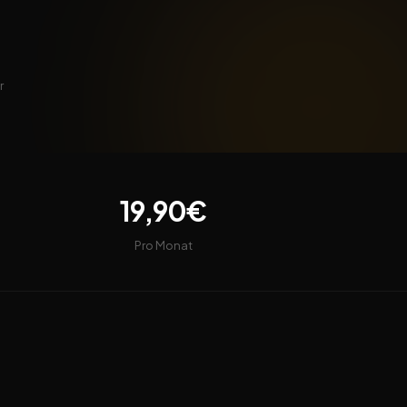
r
19,90€
Pro Monat