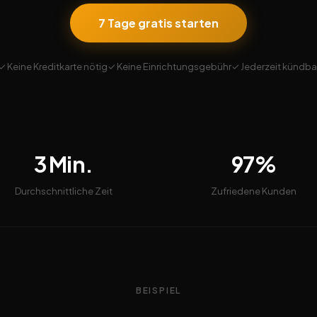
7 Tage gratis starten
✓ Keine Kreditkarte nötig
✓ Keine Einrichtungsgebühr
✓ Jederzeit kündba
3 Min.
97%
Durchschnittliche Zeit
Zufriedene Kunden
BEISPIEL