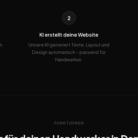
2
KI erstellt deine Website
n
Unsere KI generiert Texte, Layout und
Design automatisch – passend für
Handwerker.
FUNKTIONEN