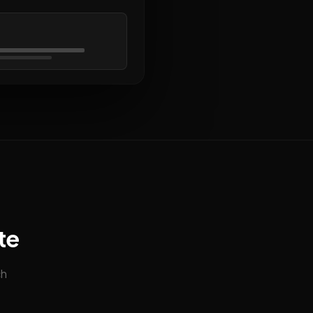
te
ch