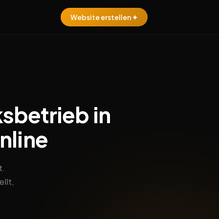
Website erstellen ✦
sbetrieb in
nline
t.
llt,