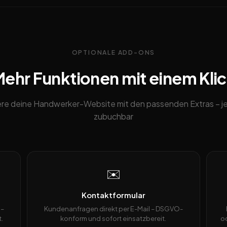
OPTIONALE ADD-ONS
ehr Funktionen mit einem Kli
ere deine Handwerker-Website mit den passenden Extras – je
zubuchbar
✉️
Kontaktformular
 –
Kundenanfragen direkt per E-Mail – DSGVO-
.
konform und sofort einsatzbereit.
od