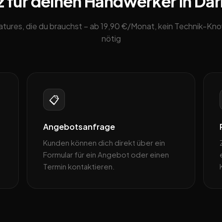
 für deinen Handwerker in Da
eatures, die du brauchst – ab 19,90 €/Monat, kein Technik-K
nötig
📋
Angebotsanfrage
Kunden können dich direkt über ein
Formular für ein Angebot oder einen
Termin kontaktieren.