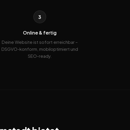
3
Online & fertig
Deine Website ist sofort erreichbar –
DSGVO-konform, mobiloptimiert und
SEO-ready.