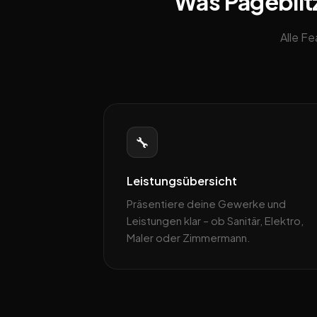
Was Pageblitz
Alle F
🔧
Leistungsübersicht
Präsentiere deine Gewerke und
Leistungen klar – ob Sanitär, Elektro,
Maler oder Zimmermann.