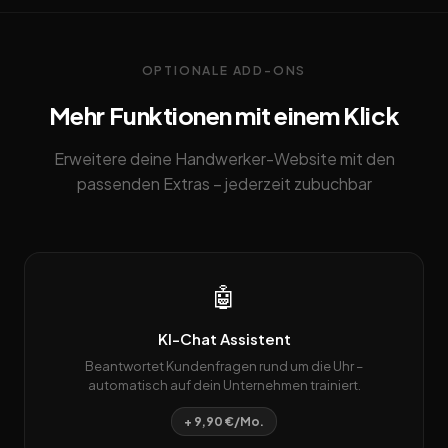
OPTIONALE ADD-ONS
Mehr Funktionen mit einem Klick
Erweitere deine Handwerker-Website mit den
passenden Extras – jederzeit zubuchbar
🤖
KI-Chat Assistent
Beantwortet Kundenfragen rund um die Uhr –
automatisch auf dein Unternehmen trainiert.
+ 9,90 €/Mo.