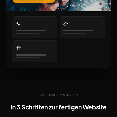
🔧
📋
🏗️
SO FUNKTIONIERT'S
In 3 Schritten zur fertigen Website