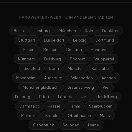
HANDWERKER-WEBSITE IN ANDEREN STÄDTEN
Berlin
Hamburg
München
Köln
Frankfurt
Stuttgart
Düsseldorf
Leipzig
Dortmund
Essen
Bremen
Dresden
Hannover
Nürnberg
Duisburg
Bochum
Wuppertal
Bielefeld
Bonn
Münster
Karlsruhe
Mannheim
Augsburg
Wiesbaden
Aachen
Mönchengladbach
Braunschweig
Kiel
Freiburg
Erfurt
Lübeck
Ulm
Heidelberg
Darmstadt
Kassel
Hamm
Saarbrücken
Mülheim
Krefeld
Oberhausen
Mainz
Osnabrück
Solingen
Herne