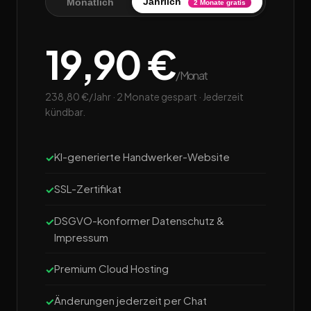
Jährlich
Monatlich
2 Monate gratis
19,90 €
/Monat
238,80 €/Jahr · 2 Monate gespart · Jederzeit
kündbar.
KI-generierte Handwerker-Website
SSL-Zertifikat
DSGVO-konformer Datenschutz &
Impressum
Premium Cloud Hosting
Änderungen jederzeit per Chat