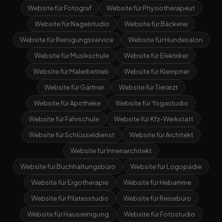
Website für Fotograf
Website für Physiotherapeut
Website für Nagelstudio
Website für Bäckerei
Website für Reinigungsservice
Website für Hundesalon
Website für Musikschule
Website für Elektriker
Website für Malerbetrieb
Website für Klempner
Website für Gärtner
Website für Tierarzt
Website für Apotheke
Website für Yogastudio
Website für Fahrschule
Website für Kfz-Werkstatt
Website für Schlüsseldienst
Website für Architekt
Website für Innenarchitekt
Website für Buchhaltungsbüro
Website für Logopädie
Website für Ergotherapie
Website für Hebamme
Website für Pilatesstudio
Website für Reisebüro
Website für Hausreinigung
Website für Fotostudio