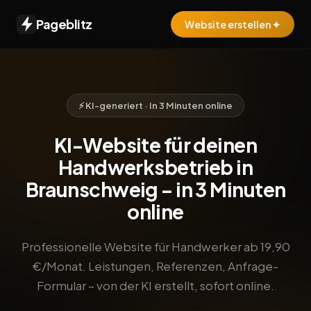
Pageblitz
Website erstellen ✦
⚡ KI-generiert · In 3 Minuten online
KI-Website für deinen
Handwerksbetrieb in
Braunschweig – in 3 Minuten
online
Professionelle Website für Handwerker ab 19,90
€/Monat. Leistungen, Referenzen, Anfrage-
Formular – von der KI erstellt, sofort online.