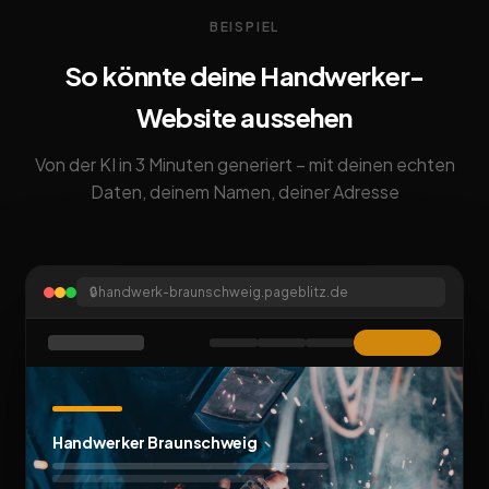
BEISPIEL
So könnte deine Handwerker-
Website aussehen
Von der KI in 3 Minuten generiert – mit deinen echten
Daten, deinem Namen, deiner Adresse
🔒
handwerk-braunschweig.pageblitz.de
Handwerker Braunschweig