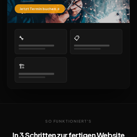
Jetzt Termin buchen →
🔧
📋
🏗️
SO FUNKTIONIERT'S
In 3 Schritten zur fertigen Website