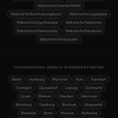
Website für Innenarchitekt
Website für Buchhaltungsbüro
Website für Logopädie
Website für Ergotherapie
Website für Hebamme
Website für Pilatesstudio
Website für Reisebüro
Website für Fotostudio
HAUSREINIGUNG-WEBSITE IN ANDEREN STÄDTEN
Berlin
Hamburg
München
Köln
Frankfurt
Stuttgart
Düsseldorf
Leipzig
Dortmund
Essen
Bremen
Dresden
Hannover
Nürnberg
Duisburg
Bochum
Wuppertal
Bielefeld
Bonn
Münster
Karlsruhe