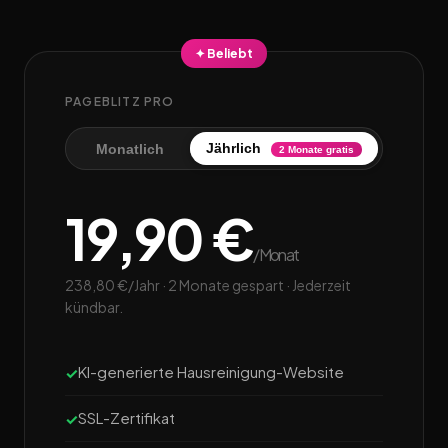
✦ Beliebt
PAGEBLITZ PRO
Jährlich
Monatlich
2 Monate gratis
19,90 €
/Monat
238,80 €/Jahr · 2 Monate gespart · Jederzeit
kündbar.
KI-generierte Hausreinigung-Website
SSL-Zertifikat