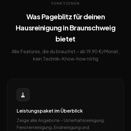
FUNKTIONEN
Was Pageblitz für deinen
Hausreinigung in Braunschweig
bietet
Alle Features, die du brauchst – ab 19,90 €/Monat,
kein Technik-Know-how nötig
🧹
Leistungspaket im Überblick
Zeige alle Angebote – Unterhaltsreinigung,
Fensterreinigung, Endreinigung und