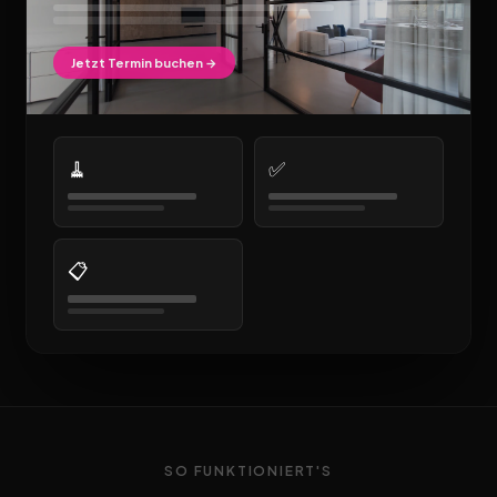
Jetzt Termin buchen →
🧹
✅
📋
SO FUNKTIONIERT'S