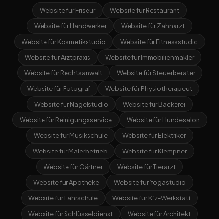
Website für Friseur
Website für Restaurant
Website für Handwerker
Website für Zahnarzt
Website für Kosmetikstudio
Website für Fitnessstudio
Website für Arztpraxis
Website für Immobilienmakler
Website für Rechtsanwalt
Website für Steuerberater
Website für Fotograf
Website für Physiotherapeut
Website für Nagelstudio
Website für Bäckerei
Website für Reinigungsservice
Website für Hundesalon
Website für Musikschule
Website für Elektriker
Website für Malerbetrieb
Website für Klempner
Website für Gärtner
Website für Tierarzt
Website für Apotheke
Website für Yogastudio
Website für Fahrschule
Website für Kfz-Werkstatt
Website für Schlüsseldienst
Website für Architekt