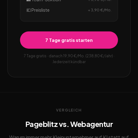
💶 Preisliste
+ 3,90 €/Mo.
7 Tage gratis starten
7 Tage gratis · danach 19,90 €/Mo. (238,80 €/Jahr) ·
Jederzeit kündbar
VERGLEICH
Pageblitz vs. Webagentur
Warum immer mehr Kleinunternehmer auf KI statt auf