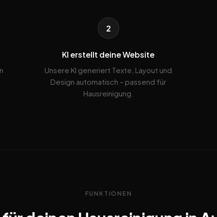
2
KI erstellt deine Website
n
Unsere KI generiert Texte, Layout und
Design automatisch – passend für
Hausreinigung.
FUNKTIONEN