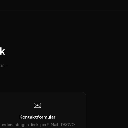
ck
as –
✉️
Kontaktformular
Kundenanfragen direkt per E-Mail – DSGVO-