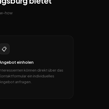
ugsburg bietet
now-how
📋
Angebot einholen
Interessenten können direkt über das
Kontaktformular ein individuelles
Angebot anfragen.