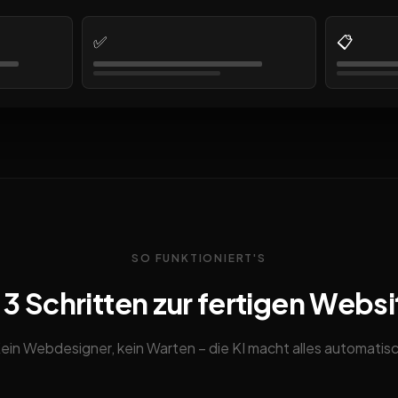
✅
📋
SO FUNKTIONIERT'S
n 3 Schritten zur fertigen Websi
ein Webdesigner, kein Warten – die KI macht alles automatis