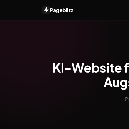
Pageblitz
KI-Website f
Augs
P