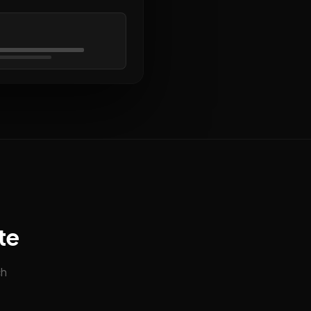
te
ch