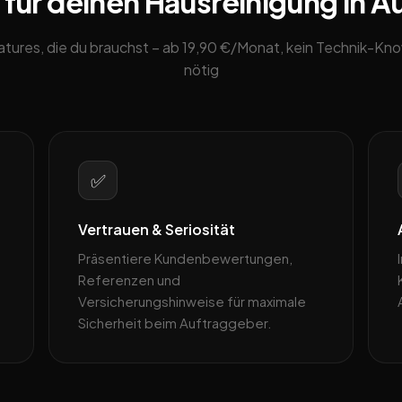
 für deinen Hausreinigung in A
eatures, die du brauchst – ab 19,90 €/Monat, kein Technik-K
nötig
✅
Vertrauen & Seriosität
Präsentiere Kundenbewertungen,
Referenzen und
Versicherungshinweise für maximale
Sicherheit beim Auftraggeber.