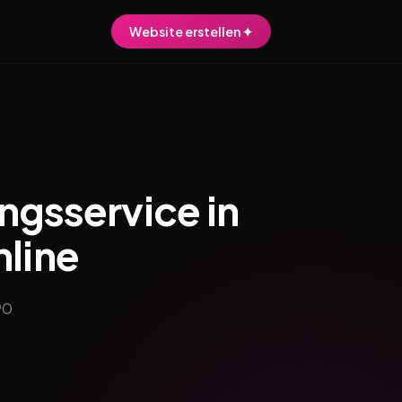
Website erstellen ✦
ngsservice in
nline
90