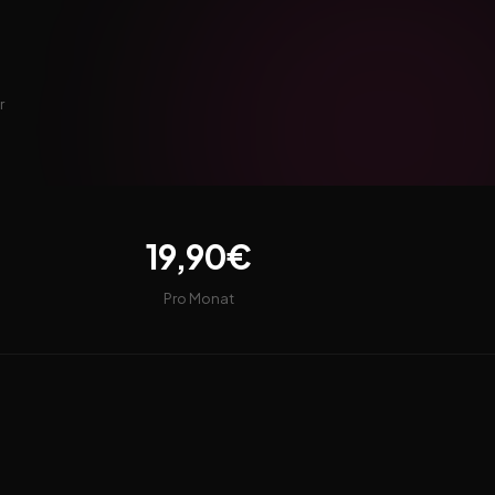
r
19,90€
Pro Monat