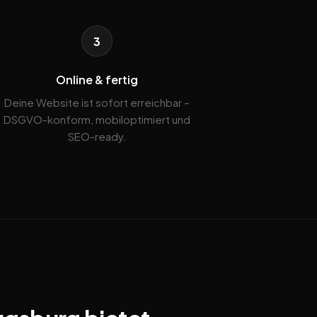
3
Online & fertig
Deine Website ist sofort erreichbar –
DSGVO-konform, mobiloptimiert und
SEO-ready.