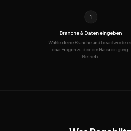
1
Branche & Daten eingeben
Wähle deine Branche und beantworte ei
paar Fragen zu deinem Hausreinigung-
Betrieb.