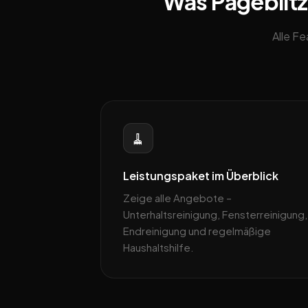
Was Pageblitz
Alle F
🧹
Leistungspaket im Überblick
Zeige alle Angebote –
Unterhaltsreinigung, Fensterreinigung,
Endreinigung und regelmäßige
Haushaltshilfe.