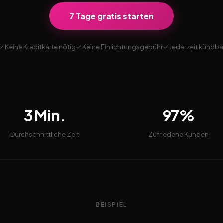
7 Tage gratis starten
✓ Keine Kreditkarte nötig
✓ Keine Einrichtungsgebühr
✓ Jederzeit kündba
3 Min.
97%
Durchschnittliche Zeit
Zufriedene Kunden
BEISPIEL