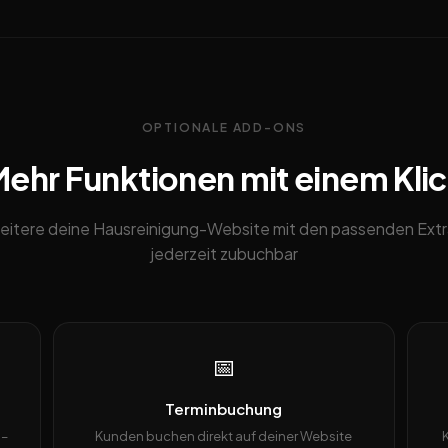
OPTIONALE ADD-ONS
ehr Funktionen mit einem Kli
eitere deine Hausreinigung-Website mit den passenden Extr
jederzeit zubuchbar
📅
Terminbuchung
 –
Kunden buchen direkt auf deiner Website