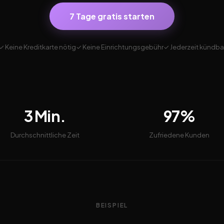
7 Tage gratis starten
✓ Keine Kreditkarte nötig
✓ Keine Einrichtungsgebühr
✓ Jederzeit kündba
3 Min.
97%
Durchschnittliche Zeit
Zufriedene Kunden
BEISPIEL