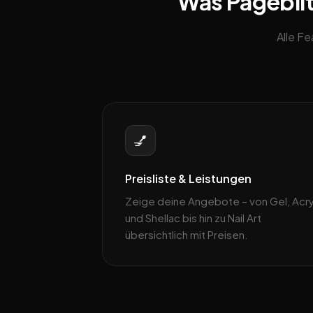
Was Pageblit
Alle F
💅
Preisliste & Leistungen
Zeige deine Angebote – von Gel, Acry
und Shellac bis hin zu Nail Art
übersichtlich mit Preisen.