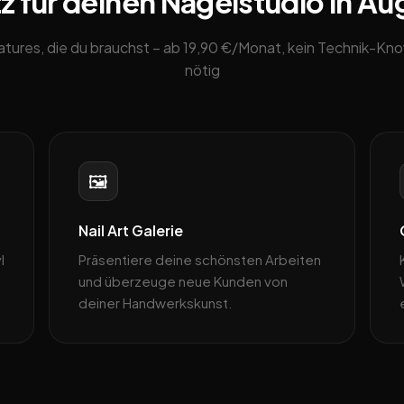
z für deinen Nagelstudio in Au
eatures, die du brauchst – ab 19,90 €/Monat, kein Technik-K
nötig
🖼️
Nail Art Galerie
l
Präsentiere deine schönsten Arbeiten
und überzeuge neue Kunden von
deiner Handwerkskunst.