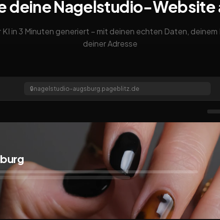
e deine Nagelstudio-Website
 KI in 3 Minuten generiert – mit deinen echten Daten, deine
deiner Adresse
🔒
nagelstudio-augsburg.pageblitz.de
sburg