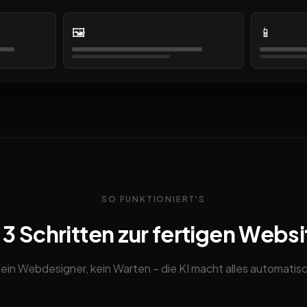
🖼️
📱
SO FUNKTIONIERT'S
n 3 Schritten zur fertigen Websi
ein Webdesigner, kein Warten – die KI macht alles automatis