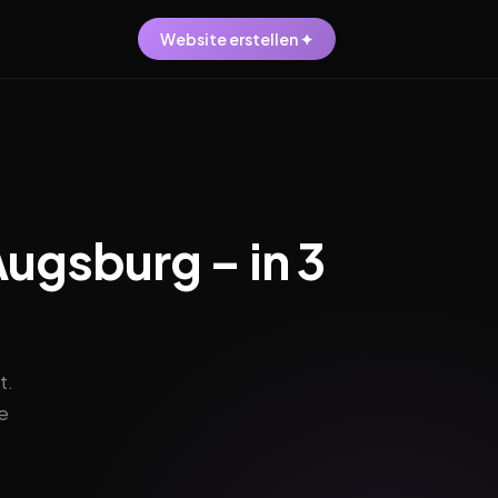
Website erstellen ✦
Augsburg – in 3
t.
e