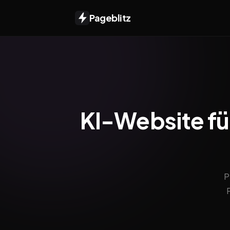
Pageblitz
KI-Website für
P