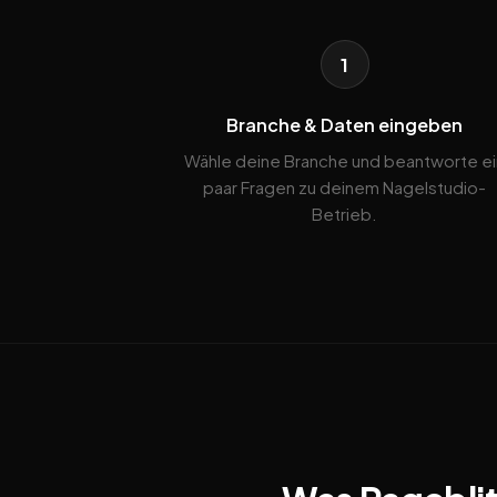
1
Branche & Daten eingeben
Wähle deine Branche und beantworte ei
paar Fragen zu deinem Nagelstudio-
Betrieb.