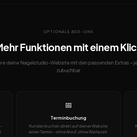
OPTIONALE ADD-ONS
ehr Funktionen mit einem Kli
re deine Nagelstudio-Website mit den passenden Extras – j
zubuchbar
📅
Terminbuchung
 –
Kunden buchen direkt auf deiner Website
.
einen Termin – ohne Anruf, ohne Wartezeit.