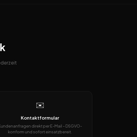
ck
ederzeit
✉️
Kontaktformular
Kundenanfragen direkt per E-Mail – DSGVO-
konform und sofort einsatzbereit.