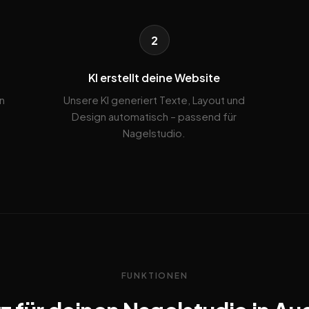
2
KI erstellt deine Website
n
Unsere KI generiert Texte, Layout und
Design automatisch – passend für
Nagelstudio.
FUNKTIONEN