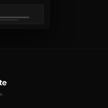
te
ch