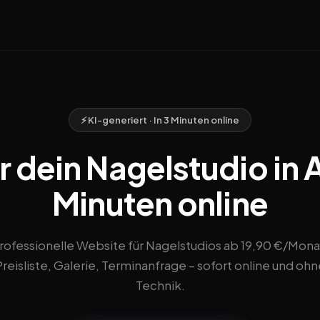
⚡ KI-generiert · In 3 Minuten online
 dein Nagelstudio in 
Minuten online
rofessionelle Website für Nagelstudios ab 19,90 €/Mona
Preisliste, Galerie, Terminanfrage – sofort online und ohn
Technik.