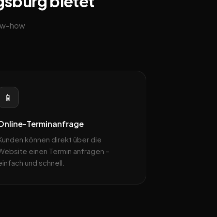
gsburg bietet
now-how
📱
Online-Terminanfrage
Kunden können direkt über die
Website einen Termin anfragen –
einfach und schnell.