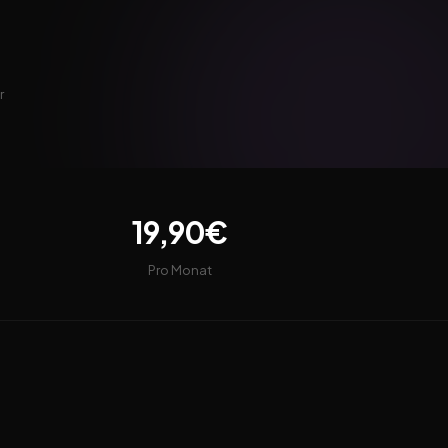
r
19,90€
Pro Monat