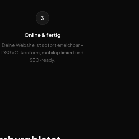
3
Online & fertig
Deine Website ist sofort erreichbar –
DSGVO-konform, mobiloptimiert und
SEO-ready.