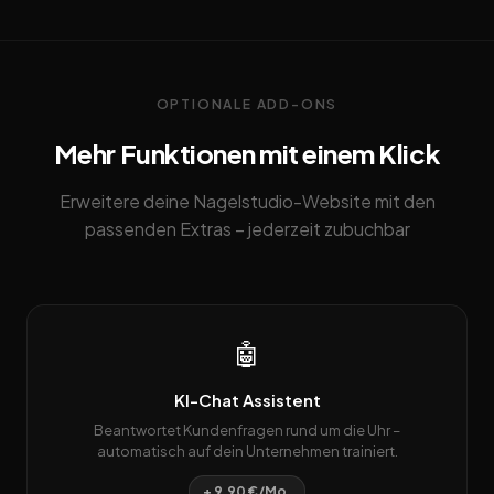
OPTIONALE ADD-ONS
Mehr Funktionen mit einem Klick
Erweitere deine Nagelstudio-Website mit den
passenden Extras – jederzeit zubuchbar
🤖
KI-Chat Assistent
Beantwortet Kundenfragen rund um die Uhr –
automatisch auf dein Unternehmen trainiert.
+ 9,90 €/Mo.