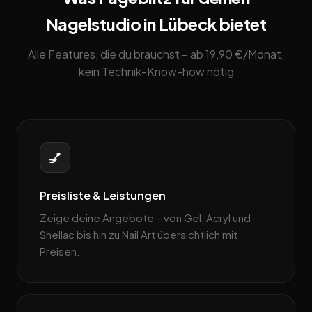
Nagelstudio in Lübeck bietet
Alle Features, die du brauchst – ab 19,90 €/Monat,
kein Technik-Know-how nötig
💅
Preisliste & Leistungen
Zeige deine Angebote – von Gel, Acryl und
Shellac bis hin zu Nail Art übersichtlich mit
Preisen.