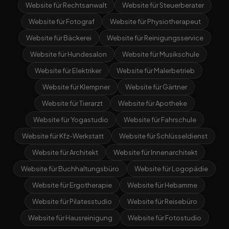
Website für Rechtsanwalt
Website für Steuerberater
Website für Fotograf
Website für Physiotherapeut
Website für Bäckerei
Website für Reinigungsservice
Website für Hundesalon
Website für Musikschule
Website für Elektriker
Website für Malerbetrieb
Website für Klempner
Website für Gärtner
Website für Tierarzt
Website für Apotheke
Website für Yogastudio
Website für Fahrschule
Website für Kfz-Werkstatt
Website für Schlüsseldienst
Website für Architekt
Website für Innenarchitekt
Website für Buchhaltungsbüro
Website für Logopädie
Website für Ergotherapie
Website für Hebamme
Website für Pilatesstudio
Website für Reisebüro
Website für Hausreinigung
Website für Fotostudio