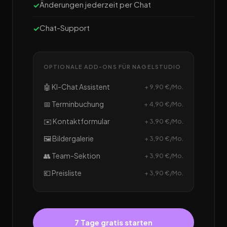
Änderungen jederzeit per Chat
Chat-Support
OPTIONALE ADD-ONS FÜR NAGELSTUDIO
🤖 KI-Chat Assistent
+ 9,90 €/Mo.
📅 Terminbuchung
+ 4,90 €/Mo.
✉️ Kontaktformular
+ 3,90 €/Mo.
🖼️ Bildergalerie
+ 3,90 €/Mo.
👥 Team-Sektion
+ 3,90 €/Mo.
💶 Preisliste
+ 3,90 €/Mo.
7 Tage gratis starten