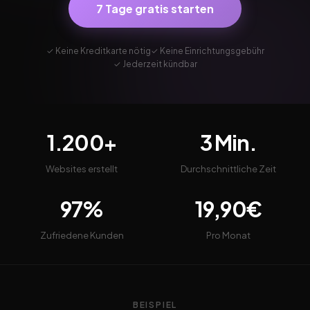
7 Tage gratis starten
✓ Keine Kreditkarte nötig
✓ Keine Einrichtungsgebühr
✓ Jederzeit kündbar
1.200+
3 Min.
Websites erstellt
Durchschnittliche Zeit
97%
19,90€
Zufriedene Kunden
Pro Monat
BEISPIEL