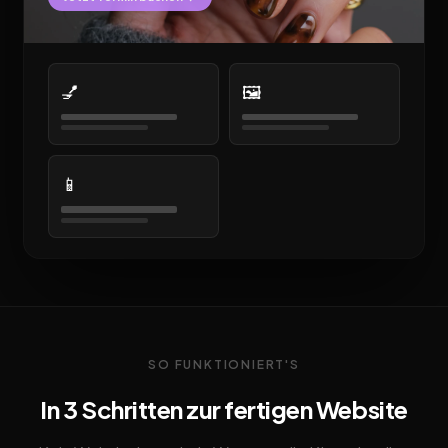
💅
🖼️
📱
SO FUNKTIONIERT'S
In 3 Schritten zur fertigen Website